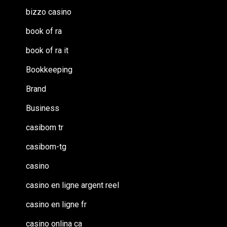
bizzo casino
book of ra
book of ra it
Bookkeeping
Brand
Business
casibom tr
casibom-tg
casino
casino en ligne argent reel
casino en ligne fr
casino onlina ca