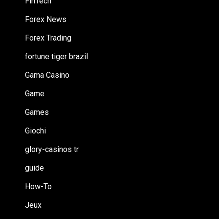
FinTech
Forex News
Forex Trading
fortune tiger brazil
Gama Casino
Game
Games
Giochi
glory-casinos tr
guide
How-To
Jeux