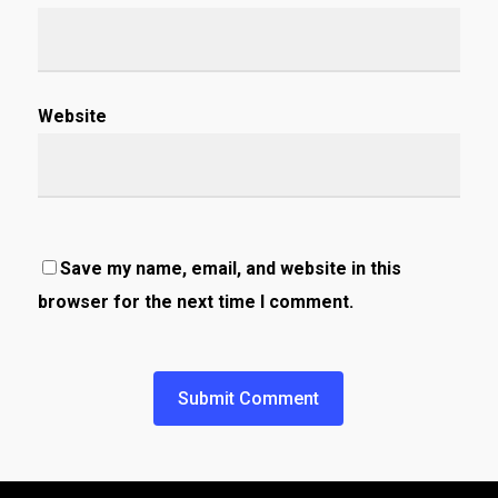
Website
Save my name, email, and website in this
browser for the next time I comment.