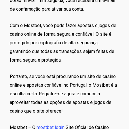
botão “Enviar”. Em seguida, você receberá um e-mail
de confirmação para ativar sua conta.
Com o Mostbet, você pode fazer apostas e jogos de
casino online de forma segura e confiável. O site é
protegido por criptografia de alta segurança,
garantindo que todas as transações sejam feitas de
forma segura e protegida.
Portanto, se você está procurando um site de casino
online e apostas confiável no Portugal, o Mostbet é a
escolha certa. Registre-se agora e comece a
aproveitar todas as opções de apostas e jogos de
casino que o site oferece!
Mostbet – O
mostbet login
Site Oficial de Casino