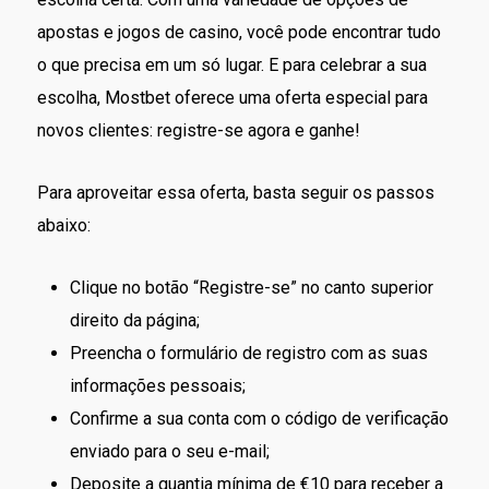
apostas e jogos de casino, você pode encontrar tudo
o que precisa em um só lugar. E para celebrar a sua
escolha, Mostbet oferece uma oferta especial para
novos clientes: registre-se agora e ganhe!
Para aproveitar essa oferta, basta seguir os passos
abaixo:
Clique no botão “Registre-se” no canto superior
direito da página;
Preencha o formulário de registro com as suas
informações pessoais;
Confirme a sua conta com o código de verificação
enviado para o seu e-mail;
Deposite a quantia mínima de €10 para receber a