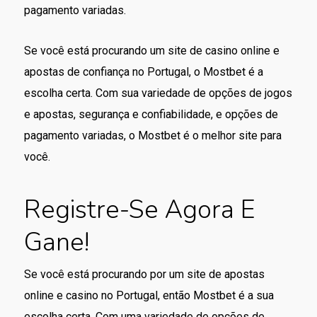
pagamento variadas.
Se você está procurando um site de casino online e
apostas de confiança no Portugal, o Mostbet é a
escolha certa. Com sua variedade de opções de jogos
e apostas, segurança e confiabilidade, e opções de
pagamento variadas, o Mostbet é o melhor site para
você.
Registre-Se Agora E
Gane!
Se você está procurando por um site de apostas
online e casino no Portugal, então Mostbet é a sua
escolha certa. Com uma variedade de opções de