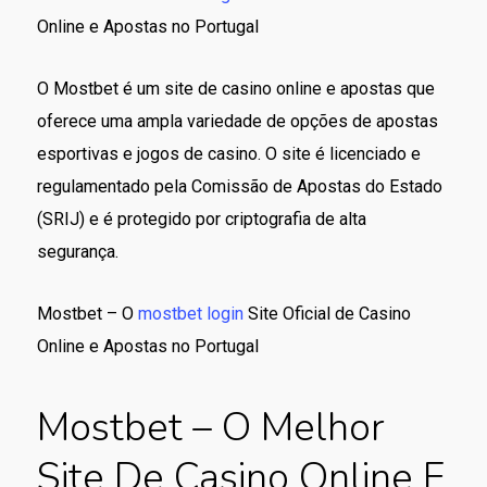
Online e Apostas no Portugal
O Mostbet é um site de casino online e apostas que
oferece uma ampla variedade de opções de apostas
esportivas e jogos de casino. O site é licenciado e
regulamentado pela Comissão de Apostas do Estado
(SRIJ) e é protegido por criptografia de alta
segurança.
Mostbet – O
mostbet login
Site Oficial de Casino
Online e Apostas no Portugal
Mostbet – O Melhor
Site De Casino Online E