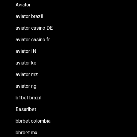
Aviator
aviator brazil
aviator casino DE
aviator casino fr
aviator IN
aviator ke
aviator mz
aviator ng
b1bet brazil
Basaribet
bbrbet colombia
bbrbet mx