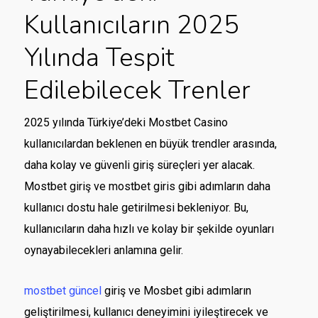
Kullanıcıların 2025
Yılında Tespit
Edilebilecek Trenler
2025 yılında Türkiye’deki Mostbet Casino
kullanıcılardan beklenen en büyük trendler arasında,
daha kolay ve güvenli giriş süreçleri yer alacak.
Mostbet giriş ve mostbet giris gibi adımların daha
kullanıcı dostu hale getirilmesi bekleniyor. Bu,
kullanıcıların daha hızlı ve kolay bir şekilde oyunları
oynayabilecekleri anlamına gelir.
mostbet güncel
giriş ve Mosbet gibi adımların
geliştirilmesi, kullanıcı deneyimini iyileştirecek ve