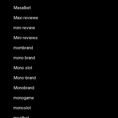
Masalbet
Maxi reviewe
mini-review
Mini-reviews
mombrand
mono brand
Mono slot
Mono-brand
Monobrand
monogame
monoslot
mostbet