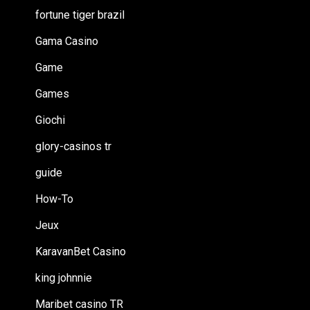
fortune tiger brazil
Gama Casino
Game
Games
Giochi
glory-casinos tr
guide
How-To
Jeux
KaravanBet Casino
king johnnie
Maribet casino TR