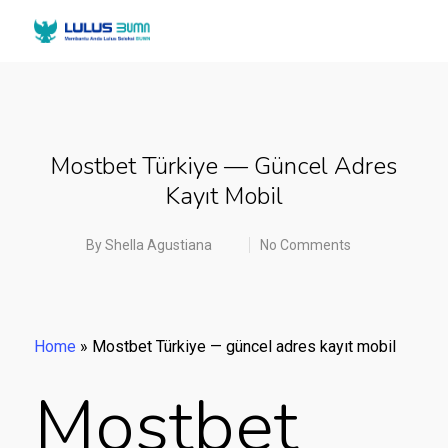
Mostbet Türkiye — Güncel Adres
Kayıt Mobil
By
Shella Agustiana
No Comments
Home
»
Mostbet Türkiye — güncel adres kayıt mobil
Mostbet