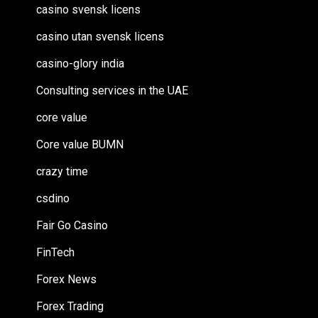
casino svensk licens
casino utan svensk licens
casino-glory india
Consulting services in the UAE
core value
Core value BUMN
crazy time
csdino
Fair Go Casino
FinTech
Forex News
Forex Trading