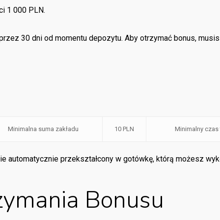
i 1 000 PLN.
ozw
pa
przez 30 dni od momentu depozytu. Aby otrzymać bonus, musisz
pel
Pi
Pin
Pin
pin
Minimalna suma zakładu
10 PLN
Minimalny czas 
Pir
anie automatycznie przekształcony w gotówkę, którą możesz wy
pli
pli
zymania Bonusu
pli
pli