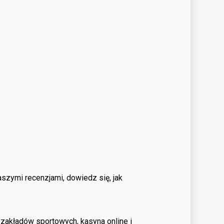
ry-casinos tr
de
w-To
ux
avanBet Casino
g johnnie
ibet casino TR
salbet
i reviewe
i-review
szymi recenzjami, dowiedz się, jak
i-reviews
mbrand
 zakładów sportowych, kasyna online i