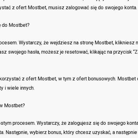
mo
rzystać z ofert Mostbet, musisz zalogować się do swojego konta.
Mon
ę do Mostbet?
Mo
Mo
cesem. Wystarczy, że wejdziesz na stronę Mostbet, klikniesz n
mo
tasz swojego hasła, możesz je resetować, klikając na przycisk 
mo
mo
korzystać z ofert Mostbet, w tym z ofert bonusowych. Mostbet
mo
 i wiele innych.
mos
 w Mostbet?
mos
mo
tym procesem. Wystarczy, że zalogujesz się do swojego konta, 
ta. Następnie, wybierz bonus, który chcesz uzyskać, a następni
mo