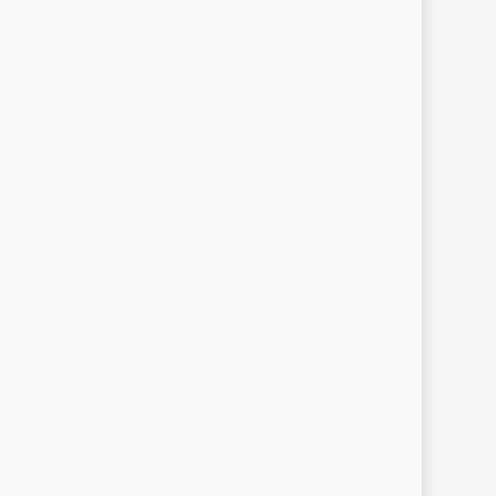
zy time
ino
r Go Casino
Tech
rex News
ex Trading
tune tiger brazil
ma Casino
me
mes
chi