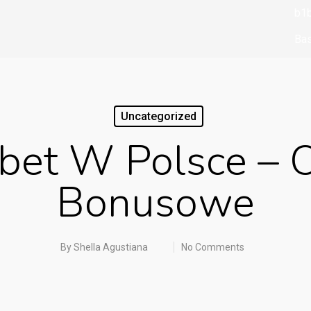
b1b
Bas
bbr
bbr
Uncategorized
biz
bet W Polsce – O
boo
boo
Bonusowe
Bo
Br
By
Shella Agustiana
No Comments
Bu
cas
ca