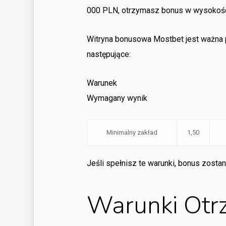
000 PLN, otrzymasz bonus w wysokośc
Witryna bonusowa Mostbet jest ważna 
następujące:
Warunek
Wymagany wynik
Minimalny zakład
1,50
Jeśli spełnisz te warunki, bonus zost
Warunki Otr