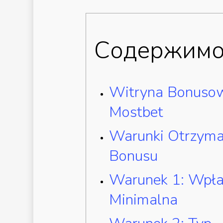
Содержим
Witryna Bonuso
Mostbet
Warunki Otrzyma
Bonusu
Warunek 1: Wpła
Minimalna