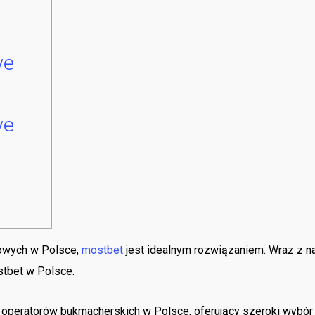
glo
gui
we
Ho
Je
Kar
we
kin
Mar
Ma
Max
min
sowych w Polsce,
mostbet
jest idealnym rozwiązaniem. Wraz z na
Min
stbet w Polsce.
mo
h operatorów bukmacherskich w Polsce, oferujący szeroki wybór