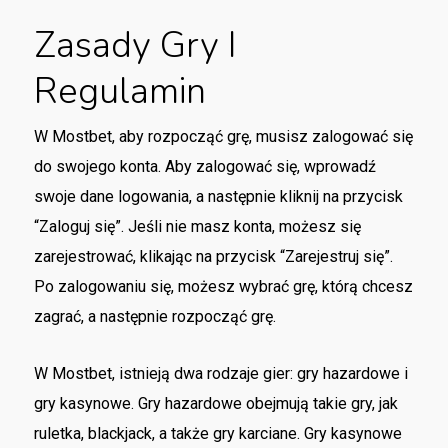
Zasady Gry I
Regulamin
W Mostbet, aby rozpocząć grę, musisz zalogować się
do swojego konta. Aby zalogować się, wprowadź
swoje dane logowania, a następnie kliknij na przycisk
“Zaloguj się”. Jeśli nie masz konta, możesz się
zarejestrować, klikając na przycisk “Zarejestruj się”.
Po zalogowaniu się, możesz wybrać grę, którą chcesz
zagrać, a następnie rozpocząć grę.
W Mostbet, istnieją dwa rodzaje gier: gry hazardowe i
gry kasynowe. Gry hazardowe obejmują takie gry, jak
ruletka, blackjack, a także gry karciane. Gry kasynowe