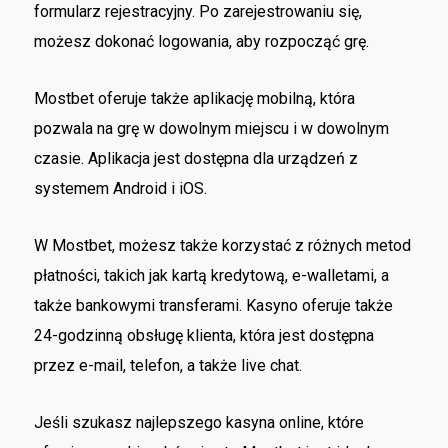
formularz rejestracyjny. Po zarejestrowaniu się,
możesz dokonać logowania, aby rozpocząć grę.
Mostbet oferuje także aplikację mobilną, która
pozwala na grę w dowolnym miejscu i w dowolnym
czasie. Aplikacja jest dostępna dla urządzeń z
systemem Android i iOS.
W Mostbet, możesz także korzystać z różnych metod
płatności, takich jak kartą kredytową, e-walletami, a
także bankowymi transferami. Kasyno oferuje także
24-godzinną obsługę klienta, która jest dostępna
przez e-mail, telefon, a także live chat.
Jeśli szukasz najlepszego kasyna online, które