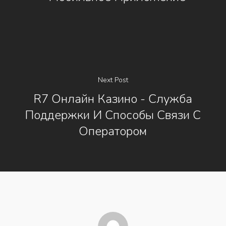
Next Post
R7 Онлайн Казино - Служба
Поддержки И Способы Связи С
Оператором