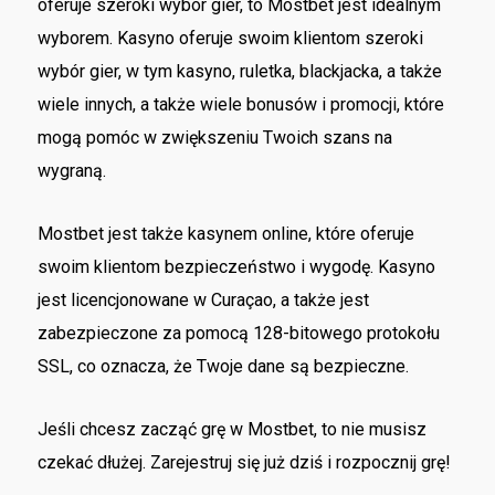
oferuje szeroki wybór gier, to Mostbet jest idealnym
wyborem. Kasyno oferuje swoim klientom szeroki
wybór gier, w tym kasyno, ruletka, blackjacka, a także
wiele innych, a także wiele bonusów i promocji, które
mogą pomóc w zwiększeniu Twoich szans na
wygraną.
Mostbet jest także kasynem online, które oferuje
swoim klientom bezpieczeństwo i wygodę. Kasyno
jest licencjonowane w Curaçao, a także jest
zabezpieczone za pomocą 128-bitowego protokołu
SSL, co oznacza, że Twoje dane są bezpieczne.
Jeśli chcesz zacząć grę w Mostbet, to nie musisz
czekać dłużej. Zarejestruj się już dziś i rozpocznij grę!