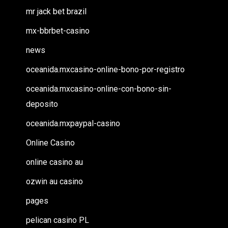
mr jack bet brazil
mx-bbrbet-casino
news
oceanida.mxcasino-online-bono-por-registro
oceanida.mxcasino-online-con-bono-sin-
deposito
oceanida.mxpaypal-casino
Online Casino
online casino au
ozwin au casino
pages
pelican casino PL