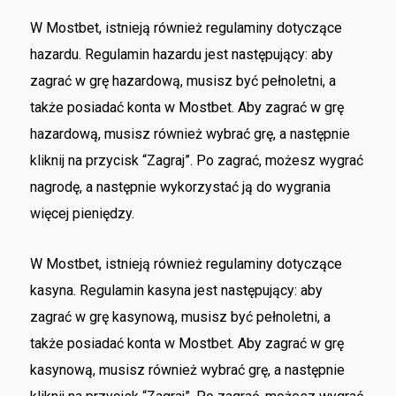
W Mostbet, istnieją również regulaminy dotyczące
hazardu. Regulamin hazardu jest następujący: aby
zagrać w grę hazardową, musisz być pełnoletni, a
także posiadać konta w Mostbet. Aby zagrać w grę
hazardową, musisz również wybrać grę, a następnie
kliknij na przycisk “Zagraj”. Po zagrać, możesz wygrać
nagrodę, a następnie wykorzystać ją do wygrania
więcej pieniędzy.
W Mostbet, istnieją również regulaminy dotyczące
kasyna. Regulamin kasyna jest następujący: aby
zagrać w grę kasynową, musisz być pełnoletni, a
także posiadać konta w Mostbet. Aby zagrać w grę
kasynową, musisz również wybrać grę, a następnie