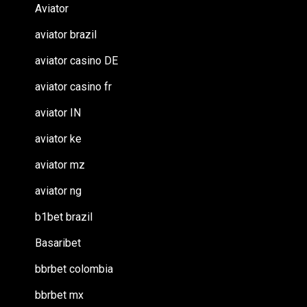
Aviator
aviator brazil
aviator casino DE
aviator casino fr
aviator IN
aviator ke
aviator mz
aviator ng
b1bet brazil
Basaribet
bbrbet colombia
bbrbet mx