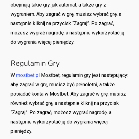
obejmują takie gry, jak automat, a także gry z
wygraniem. Aby zagrać w grę, musisz wybrać grę, a
następnie kliknij na przycisk “Zagraj”. Po zagrać,
możesz wygrać nagrodę, a następnie wykorzystać ją
do wygrania więcej pieniędzy.
Regulamin Gry
W
mostbet pl
Mostbet, regulamin gry jest następujący:
aby zagrać w grę, musisz być pełnoletni, a także
posiadać konta w Mostbet. Aby zagrać w grę, musisz
również wybrać grę, a następnie kliknij na przycisk
“Zagraj”. Po zagrać, możesz wygrać nagrodę, a
następnie wykorzystać ją do wygrania więcej
pieniędzy.