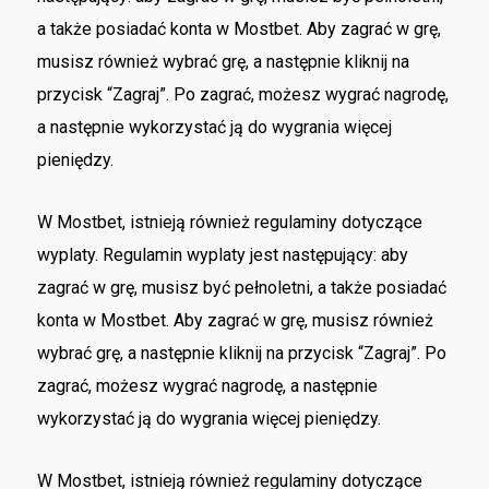
a także posiadać konta w Mostbet. Aby zagrać w grę,
musisz również wybrać grę, a następnie kliknij na
przycisk “Zagraj”. Po zagrać, możesz wygrać nagrodę,
a następnie wykorzystać ją do wygrania więcej
pieniędzy.
W Mostbet, istnieją również regulaminy dotyczące
wyplaty. Regulamin wyplaty jest następujący: aby
zagrać w grę, musisz być pełnoletni, a także posiadać
konta w Mostbet. Aby zagrać w grę, musisz również
wybrać grę, a następnie kliknij na przycisk “Zagraj”. Po
zagrać, możesz wygrać nagrodę, a następnie
wykorzystać ją do wygrania więcej pieniędzy.
W Mostbet, istnieją również regulaminy dotyczące