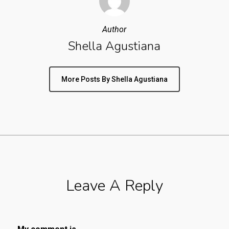
Author
Shella Agustiana
More Posts By Shella Agustiana
Leave A Reply