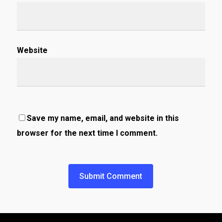
Website
Save my name, email, and website in this
browser for the next time I comment.