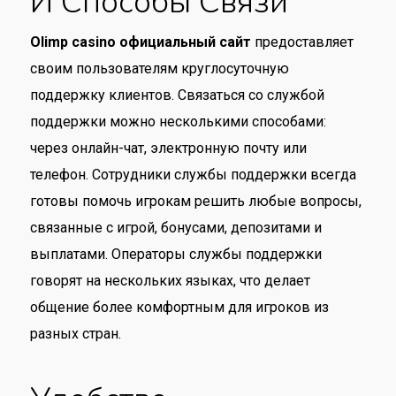
И Способы Связи
Olimp casino официальный сайт
предоставляет
своим пользователям круглосуточную
поддержку клиентов. Связаться со службой
поддержки можно несколькими способами:
через онлайн-чат, электронную почту или
телефон. Сотрудники службы поддержки всегда
готовы помочь игрокам решить любые вопросы,
связанные с игрой, бонусами, депозитами и
выплатами. Операторы службы поддержки
говорят на нескольких языках, что делает
общение более комфортным для игроков из
разных стран.