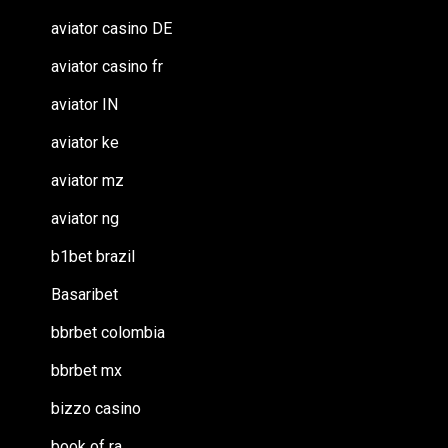
aviator casino DE
aviator casino fr
aviator IN
aviator ke
aviator mz
aviator ng
b1bet brazil
Basaribet
bbrbet colombia
bbrbet mx
bizzo casino
book of ra