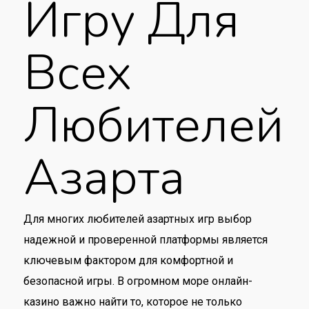
Игру Для
Всех
Любителей
Азарта
Для многих любителей азартных игр выбор
надежной и проверенной платформы является
ключевым фактором для комфортной и
безопасной игры. В огромном море онлайн-
казино важно найти то, которое не только