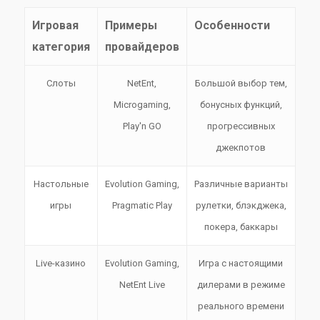
Игровая
Примеры
Особенности
категория
провайдеров
Слоты
NetEnt,
Большой выбор тем,
Microgaming,
бонусных функций,
Play'n GO
прогрессивных
джекпотов
Настольные
Evolution Gaming,
Различные варианты
игры
Pragmatic Play
рулетки, блэкджека,
покера, баккары
Live-казино
Evolution Gaming,
Игра с настоящими
NetEnt Live
дилерами в режиме
реального времени