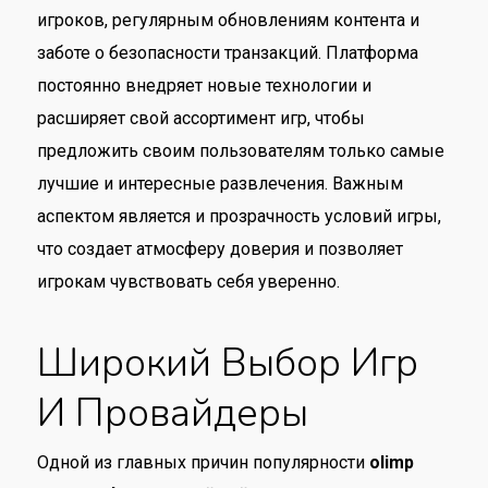
игроков, регулярным обновлениям контента и
заботе о безопасности транзакций. Платформа
постоянно внедряет новые технологии и
расширяет свой ассортимент игр, чтобы
предложить своим пользователям только самые
лучшие и интересные развлечения. Важным
аспектом является и прозрачность условий игры,
что создает атмосферу доверия и позволяет
игрокам чувствовать себя уверенно.
Широкий Выбор Игр
И Провайдеры
Одной из главных причин популярности
olimp