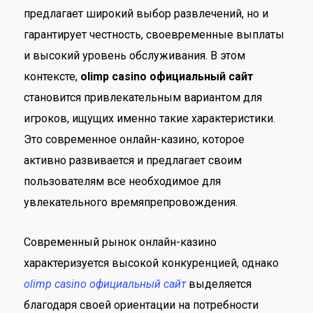
предлагает широкий выбор развлечений, но и
гарантирует честность, своевременные выплаты
и высокий уровень обслуживания. В этом
контексте,
olimp casino официальный сайт
становится привлекательным вариантом для
игроков, ищущих именно такие характеристики.
Это современное онлайн-казино, которое
активно развивается и предлагает своим
пользователям все необходимое для
увлекательного времяпрепровождения.
Современный рынок онлайн-казино
характеризуется высокой конкуренцией, однако
olimp casino официальный сайт
выделяется
благодаря своей ориентации на потребности