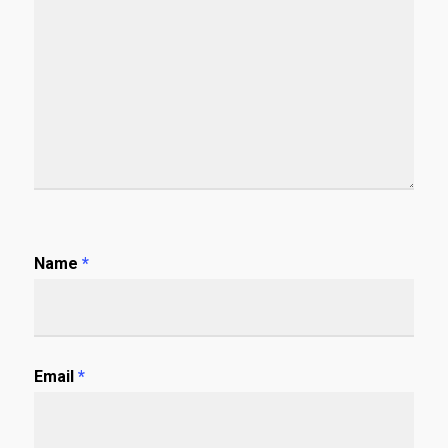
Name
*
Email
*