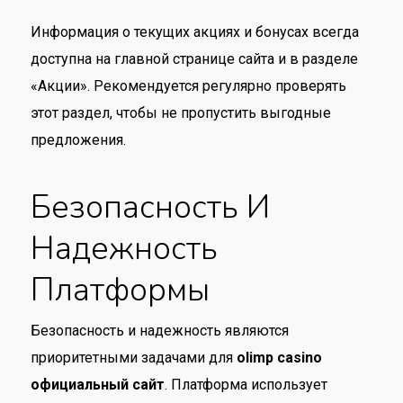
Информация о текущих акциях и бонусах всегда
доступна на главной странице сайта и в разделе
«Акции». Рекомендуется регулярно проверять
этот раздел, чтобы не пропустить выгодные
предложения.
Безопасность И
Надежность
Платформы
Безопасность и надежность являются
приоритетными задачами для
olimp casino
официальный сайт
. Платформа использует