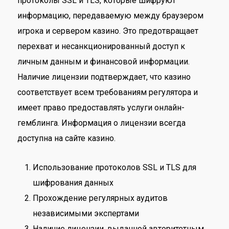
протоколы SSL и TLS, которые шифруют
информацию, передаваемую между браузером
игрока и сервером казино. Это предотвращает
перехват и несанкционированный доступ к
личным данным и финансовой информации.
Наличие лицензии подтверждает, что казино
соответствует всем требованиям регулятора и
имеет право предоставлять услуги онлайн-
гемблинга. Информация о лицензии всегда
доступна на сайте казино.
Использование протоколов SSL и TLS для
шифрования данных
Прохождение регулярных аудитов
независимыми экспертами
Наличие лицензии, выданной авторитетным