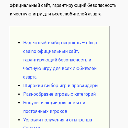
официальный сайт, гарантирующий безопасность
и честную игру для всех любителей азарта
Надежный выбор игроков – olimp
casino официальный сайт,
гарантирующий безопасность и
честную игру для всех любителей
азарта
Широкий выбор игр и провайдеры
Разнообразие игровых категорий
Бонусы и акции для новых и
постоянных игроков
Условия получения и отыгрыша