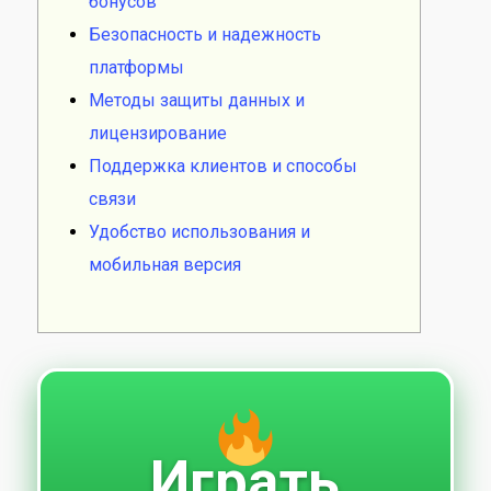
бонусов
Безопасность и надежность
платформы
Методы защиты данных и
лицензирование
Поддержка клиентов и способы
связи
Удобство использования и
мобильная версия
Играть