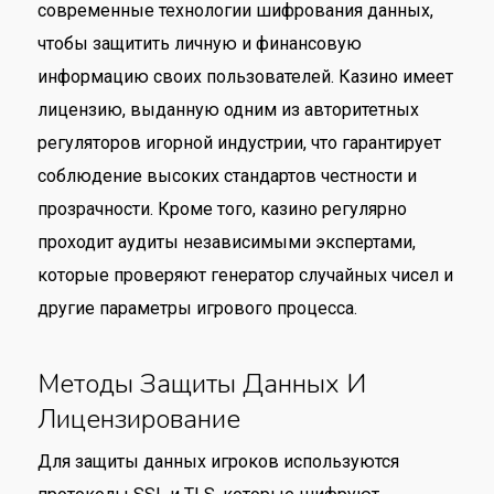
современные технологии шифрования данных,
чтобы защитить личную и финансовую
информацию своих пользователей. Казино имеет
лицензию, выданную одним из авторитетных
регуляторов игорной индустрии, что гарантирует
соблюдение высоких стандартов честности и
прозрачности. Кроме того, казино регулярно
проходит аудиты независимыми экспертами,
которые проверяют генератор случайных чисел и
другие параметры игрового процесса.
Методы Защиты Данных И
Лицензирование
Для защиты данных игроков используются