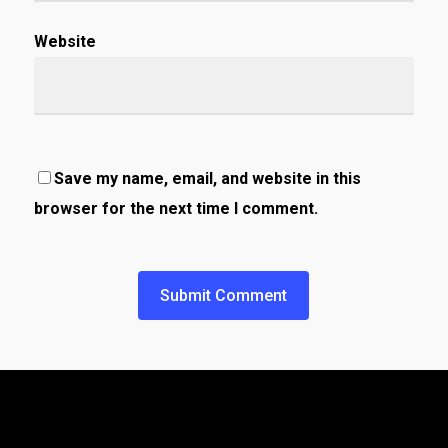
Website
Save my name, email, and website in this
browser for the next time I comment.