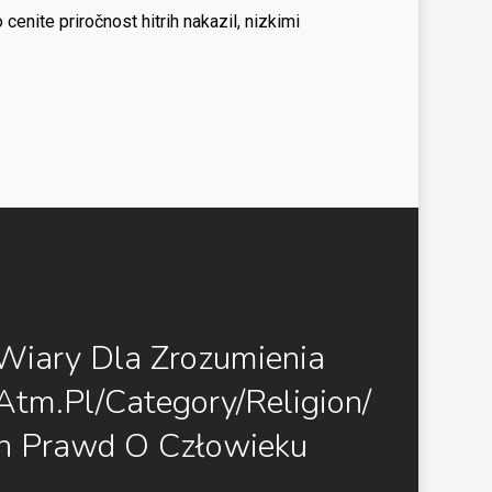
 cenite priročnost hitrih nakazil, nizkimi
tbet tr
stbet скачать
tbet скачать ru
Bet casino DE
jack bet brazil
bbrbet-casino
ws
anida.mxcasino-online-bono-por-registro
iary Dla Zrozumienia
anida.mxcasino-online-con-bono-sin-deposito
tm.pl/category/religion/
anida.mxpaypal-casino
h Prawd O Człowieku
ine Casino
ine casino au