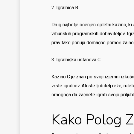
2. Igralnica B
Drug najbolje ocenjen spletni kazino, ki
vrhunskih programskih dobaviteljev. Igr
prav tako ponuja domačno pomoč za nove ig
3. Igralniška ustanova C
Kazino C je znan po svoji izjemni izkušn
vrste igralcev. Ali ste ljubitelj reže, ru
omogoča da začnete igrati svojo priljubl
Kako Polog Z 