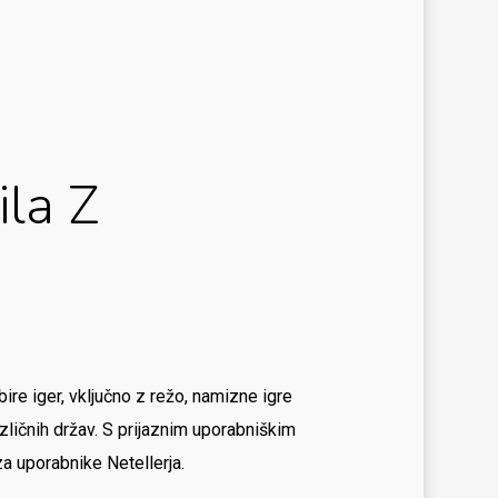
zy time
ino
r Go Casino
Tech
ila Z
rex News
ex Trading
tune tiger brazil
ma Casino
me
ire iger, vključno z režo, namizne igre
mes
azličnih držav. S prijaznim uporabniškim
chi
a uporabnike Netellerja.