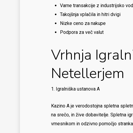
Varne transakcije z industrijsko vod
Takojšnja vplačila in hitri dvigi
Nizke ceno za nakupe
Podpora za več valut
Vrhnja Igraln
Netellerjem
1. Igralniška ustanova A
Kazino A je verodostojna spletna spletna
na srečo, in žive dobavitelje. Spletna i
vmesnikom in odzivno pomočjo strankam,