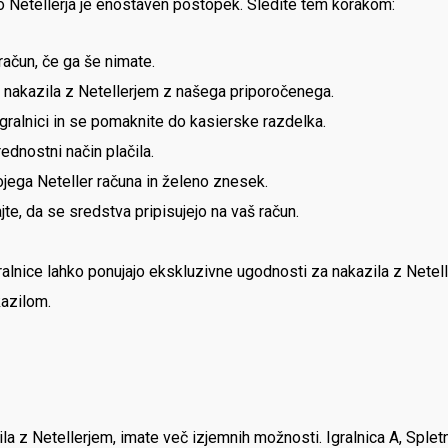
 Netellerja je enostaven postopek. Sledite tem korakom:
mo
Mon
 račun, če ga še nimate.
Mo
ri nakazila z Netellerjem z našega priporočenega.
 igralnici in se pomaknite do kasierske razdelka.
Mo
rednostni način plačila.
mo
ojega Neteller računa in želeno znesek.
mo
jte, da se sredstva pripisujejo na vaš račun.
mo
nice lahko ponujajo ekskluzivne ugodnosti za nakazila z Neteller
mo
kazilom.
mos
mos
mo
mo
ila z Netellerjem, imate več izjemnih možnosti. Igralnica A, Splet