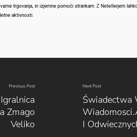
r, varne trgovanja, in izjemne pomoči strankam. Z Netellerjem lahko
mos
letne aktivnosti.
mo
mos
Mr 
mr 
mx-
ne
Previous Post
Next Post
oce
Igralnica
Świadectwa W
oce
 Za Zmago
Wiadomosci.a
oce
Veliko
I Odwiecznyc
Onl
onl