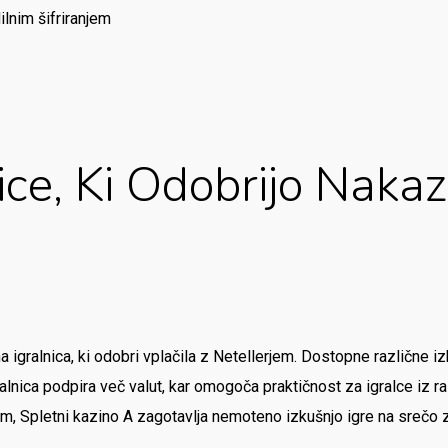
ilnim šifriranjem
cra
csd
Fai
Fin
ice, Ki Odobrijo Nakaz
Fo
For
for
Ga
Ga
 igralnica, ki odobri vplačila z Netellerjem. Dostopne različne izb
Ga
gralnica podpira več valut, kar omogoča praktičnost za igralce iz r
Gio
 Spletni kazino A zagotavlja nemoteno izkušnjo igre na srečo z