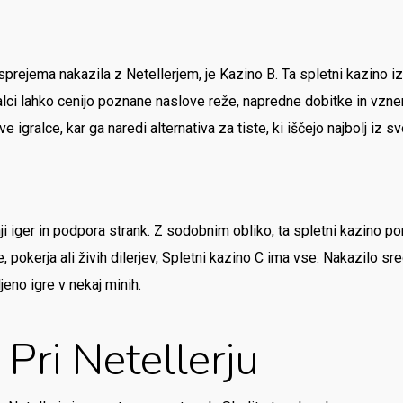
glo
gui
Ho
 sprejema nakazila z Netellerjem, je Kazino B. Ta spletni kazino i
alci lahko cenijo poznane naslove reže, napredne dobitke in vznem
Je
ralce, kar ga naredi alternativa za tiste, ki iščejo najbolj iz sv
Kar
kin
Mar
ji iger in podpora strank. Z sodobnim obliko, ta spletni kazino po
Ma
lete, pokerja ali živih dilerjev, Spletni kazino C ima vse. Nakazilo 
Max
jeno igre v nekaj minih.
min
Pri Netellerju
Min
mo