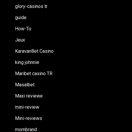
glory-casinos tr
guide
How-To
Jeux
KaravanBet Casino
king johnnie
Maribet casino TR
Masalbet
Maxi reviewe
mini-review
Mini-reviews
mombrand