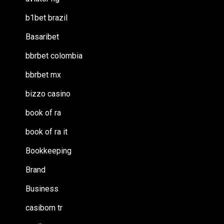
b1bet brazil
Basaribet
bbrbet colombia
bbrbet mx
bizzo casino
book of ra
book of ra it
Bookkeeping
Brand
Business
casibom tr