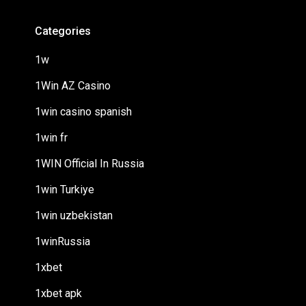
Categories
1w
1Win AZ Casino
1win casino spanish
1win fr
1WIN Official In Russia
1win Turkiye
1win uzbekistan
1winRussia
1xbet
1xbet apk