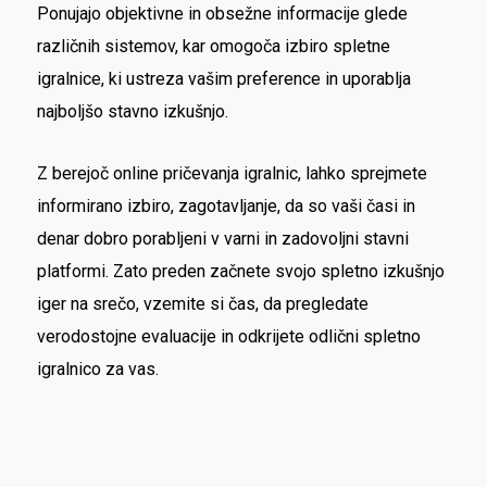
Ponujajo objektivne in obsežne informacije glede
različnih sistemov, kar omogoča izbiro spletne
igralnice, ki ustreza vašim preference in uporablja
najboljšo stavno izkušnjo.
Z berejoč online pričevanja igralnic, lahko sprejmete
informirano izbiro, zagotavljanje, da so vaši časi in
denar dobro porabljeni v varni in zadovoljni stavni
platformi. Zato preden začnete svojo spletno izkušnjo
iger na srečo, vzemite si čas, da pregledate
verodostojne evaluacije in odkrijete odlični spletno
igralnico za vas.