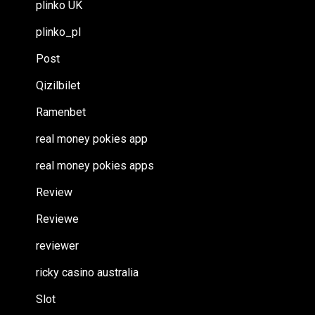
plinko UK
plinko_pl
Post
Qizilbilet
Ramenbet
real money pokies app
real money pokies apps
Review
Reviewe
reviewer
ricky casino australia
Slot