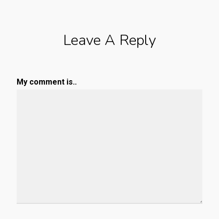
Leave A Reply
My comment is..