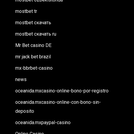
mostbet tr
mostbet скачать
mostbet скачать ru
Mr Bet casino DE
mr jack bet brazil
mx-bbrbet-casino
news
oceanida.mxcasino-online-bono-por-registro
oceanida.mxcasino-online-con-bono-sin-
deposito
oceanida.mxpaypal-casino
Online Casino