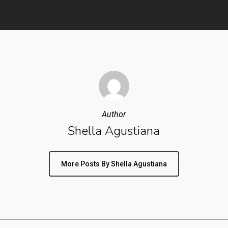
Author
Shella Agustiana
More Posts By Shella Agustiana