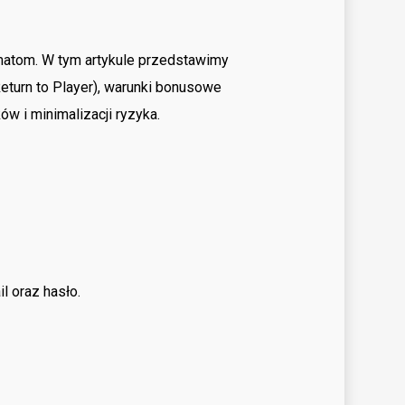
ino
ino en ligne argent reel
omatom. W tym artykule przedstawimy
Return to Player), warunki bonusowe
ino en ligne fr
w i minimalizacji ryzyka.
ino onlina ca
ino online ar
inò online it
ino svensk licens
ino utan svensk licens
l oraz hasło.
ino-glory india
sulting services in the UAE
e value
re value BUMN