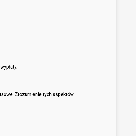
no brand
o slot
no-brand
nobrand
nogame
noslot
wypłaty.
stbet
stbet GR
nusowe. Zrozumienie tych aspektów
tbet hungary
tbet italy
stbet norway
stbet ozbekistonda