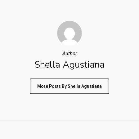
ozw
pa
pel
Pi
Author
Pin
Shella Agustiana
Pin
pin
More Posts By Shella Agustiana
Pir
pli
pli
pli
pli