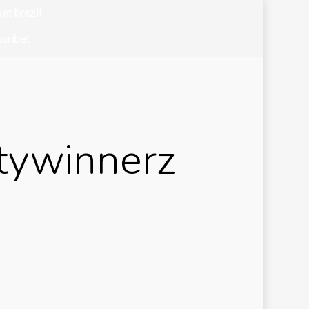
et brazil
aribet
bet colombia
bet mx
zo casino
tywinnerz
k of ra
k of ra it
okkeeping
and
siness
ibom tr
sibom-tg