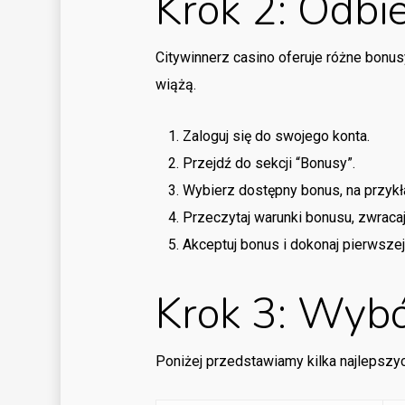
Krok 2: Odbi
Citywinnerz casino oferuje różne bonus
wiążą.
Zaloguj się do swojego konta.
Przejdź do sekcji “Bonusy”.
Wybierz dostępny bonus, na przykł
Przeczytaj warunki bonusu, zwrac
Akceptuj bonus i dokonaj pierwsze
Krok 3: Wyb
Poniżej przedstawiamy kilka najlepszyc