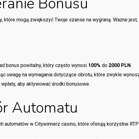
eranie Bonusu
cra
y, które mogą zwiększyć Twoje szanse na wygraną. Ważne jest, a
csd
Fai
Fin
Fo
ad bonus powitalny, który często wynosi
100%
do
2000 PLN
.
For
ając uwagę na wymagania dotyczące obrotu, które zwykle wyno
for
j wpłaty, aby aktywować środki bonusowe.
Ga
ór Automatu
Ga
Ga
h automatów w Citywinnerz casino, które oferują korzystne RTP
Gio