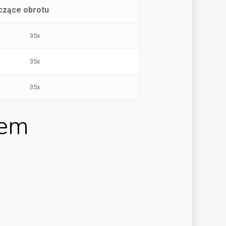
ry-casinos tr
czące obrotu
de
35x
w-To
ux
35x
avanBet Casino
35x
g johnnie
lem
ibet casino TR
salbet
i reviewe
i-review
i-reviews
mbrand