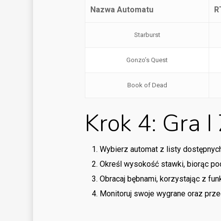
Nazwa Automatu
R
Starburst
Gonzo’s Quest
Book of Dead
Krok 4: Gra 
Wybierz automat z listy dostępnych
Określ wysokość stawki, biorąc po
Obracaj bębnami, korzystając z funkc
Monitoruj swoje wygrane oraz prze