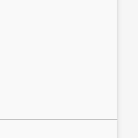
in au casino
ges
ican casino PL
n UP
 UP Online Casino
 Up Peru
co
ots SE
nko
nko in
nko UK
nko_pl