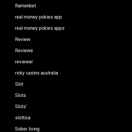
Ramenbet
real money pokies app
real money pokies apps
Review
Reviewe
reviewer
ricky casino australia
Slot
Slots
Slots`
slottica
Sober living