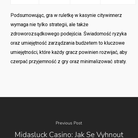
Podsumowując, gra w ruletkę w kasynie citywinnerz
wymaga nie tylko strategii, ale także
zdroworozsądkowego podejścia. Świadomość ryzyka
oraz umiejętność zarządzania budżetem to kluczowe
umiejętności, które każdy gracz powinien rozwijać, aby
czerpać przyjemność z gry oraz minimalizować straty.
Previous Post
Midasluck Casino: Jak Se Vyhnout