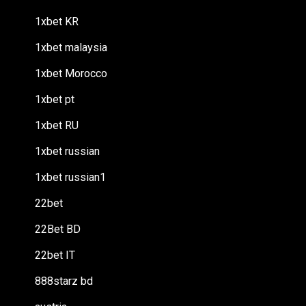
1xbet KR
1xbet malaysia
1xbet Morocco
1xbet pt
1xbet RU
1xbet russian
1xbet russian1
22bet
22Bet BD
22bet IT
888starz bd