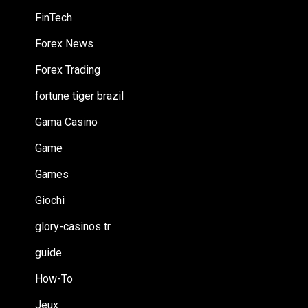
FinTech
Forex News
Forex Trading
fortune tiger brazil
Gama Casino
Game
Games
Giochi
glory-casinos tr
guide
How-To
Jeux