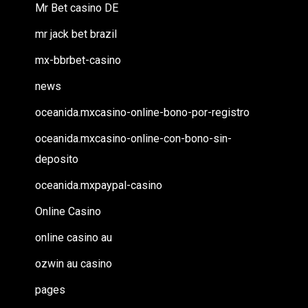
Mr Bet casino DE
mr jack bet brazil
mx-bbrbet-casino
news
oceanida.mxcasino-online-bono-por-registro
oceanida.mxcasino-online-con-bono-sin-
deposito
oceanida.mxpaypal-casino
Online Casino
online casino au
ozwin au casino
pages