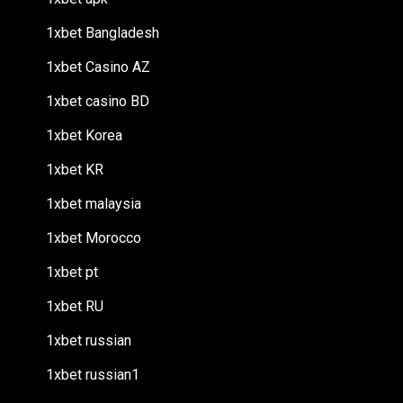
1xbet Bangladesh
1xbet Casino AZ
1xbet casino BD
1xbet Korea
1xbet KR
1xbet malaysia
1xbet Morocco
1xbet pt
1xbet RU
1xbet russian
1xbet russian1