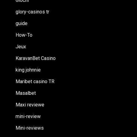
Giochi
glory-casinos tr
guide
How-To
Jeux
KaravanBet Casino
king johnnie
Maribet casino TR
Masalbet
Maxi reviewe
mini-review
Mini-reviews