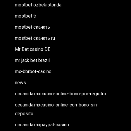
mostbet ozbekistonda
mostbet tr
mostbet скачать
mostbet скачать ru
Mr Bet casino DE
mr jack bet brazil
mx-bbrbet-casino
news
oceanida.mxcasino-online-bono-por-registro
oceanida.mxcasino-online-con-bono-sin-
deposito
oceanida.mxpaypal-casino