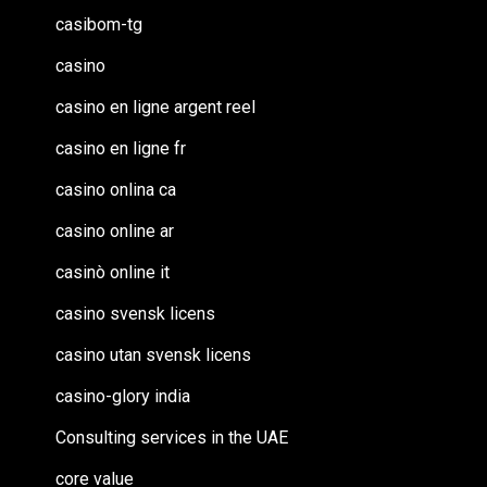
casibom-tg
casino
casino en ligne argent reel
casino en ligne fr
casino onlina ca
casino online ar
casinò online it
casino svensk licens
casino utan svensk licens
casino-glory india
Consulting services in the UAE
core value