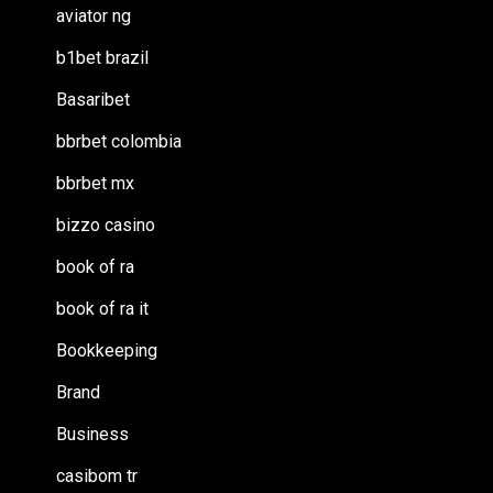
aviator ng
b1bet brazil
Basaribet
bbrbet colombia
bbrbet mx
bizzo casino
book of ra
book of ra it
Bookkeeping
Brand
Business
casibom tr