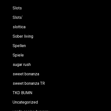
Slots
Slots`
slottica
Sober living
Spellen
Spiele
sugar rush
sweet bonanza
sweet bonanza TR
TKD BUMN
Uncategorized