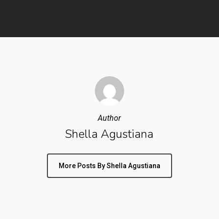
Author
Shella Agustiana
More Posts By Shella Agustiana