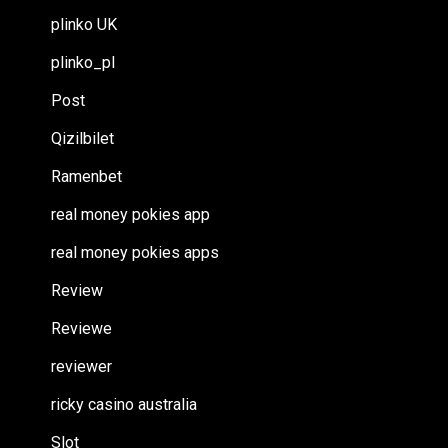
plinko UK
plinko_pl
Post
Qizilbilet
Ramenbet
real money pokies app
real money pokies apps
Review
Reviewe
reviewer
ricky casino australia
Slot