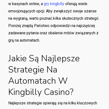
w kasynach online, a
gry kingbilly
oferują wiele
emocjonujących opcji. Aby zwiększyć swoje szanse
na wygraną, warto poznać kilka skutecznych strategii.
Poniżej znajdą Państwo odpowiedzi na najczęściej
zadawane pytania oraz obalenie mitów związanych z
grą na automatach.
Jakie Są Najlepsze
Strategie Na
Automatach W
Kingbilly Casino?
Najlepsze strategie opierają się na kilku kluczowych