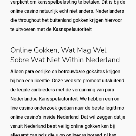
verplicht om kansspelbelasting te betalen. Dit is bij de
online casino natuurlijk echt niet anders. Nederlanders
die throughout het buitenland gokken krijgen hiervoor
te uitvoeren met de Kasnspelautoriteit.
Online Gokken, Wat Mag Wel
Sobre Wat Niet Within Nederland
Alleen para eerlijke en betrouwbare goksites krijgen
bij hen een licentie. Onze website promoot uitsluitend
de legale aanbieders met de vergunning van para
Nederlandse Kansspelautoriteit. We hebben een on
line casino onderzoek gedaan naar de beste legittimo
online casino’s inside Nederland. Dat wil zeggen dat je
vanuit Nederland best veilig online gokken kan bij
allesamt casino’s die u op onlinecasinoraad. nl kan