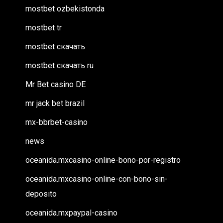
mostbet ozbekistonda
mostbet tr
mostbet скачать
mostbet скачать ru
Mr Bet casino DE
mr jack bet brazil
mx-bbrbet-casino
news
oceanida.mxcasino-online-bono-por-registro
oceanida.mxcasino-online-con-bono-sin-
deposito
oceanida.mxpaypal-casino