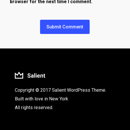
browser for the next time I comment.
Copyright © 2017 Salient WordPress Theme.
Built with love in New York
All rights reserved.