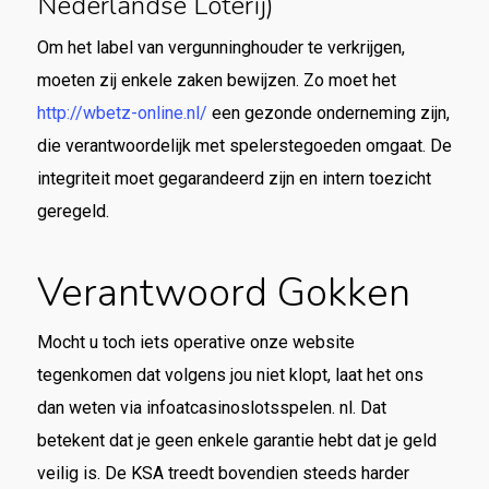
Nederlandse Loterij)
Om het label van vergunninghouder te verkrijgen,
moeten zij enkele zaken bewijzen. Zo moet het
http://wbetz-online.nl/
een gezonde onderneming zijn,
die verantwoordelijk met spelerstegoeden omgaat. De
integriteit moet gegarandeerd zijn en intern toezicht
geregeld.
Verantwoord Gokken
Mocht u toch iets operative onze website
tegenkomen dat volgens jou niet klopt, laat het ons
dan weten via infoatcasinoslotsspelen. nl. Dat
betekent dat je geen enkele garantie hebt dat je geld
veilig is. De KSA treedt bovendien steeds harder