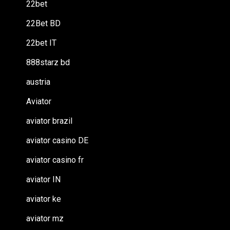
22bet
22Bet BD
22bet IT
888starz bd
austria
Aviator
aviator brazil
aviator casino DE
aviator casino fr
aviator IN
aviator ke
aviator mz