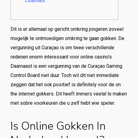
Licenties
Dit is er allemaal op gericht omkring jongeren zoveel
mogelijk te ontmoedigen omkring te gaan gokken. De
vergunning uit Curaçao is om twee verschillende
redenen enorm interessant voor online casino’s.
Daarnaast is een vergunning van de Curaçao Gaming
Control Board niet duur. Toch wil dit niet immediate
zeggen dat het ook positief is definitely voor de on
the internet gokkers. Dit heeft immers veelal lo maken
met sobre voorkeuren die u zelf hebt wie speler.
Is Online Gokken In