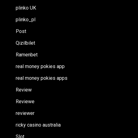
plinko UK
plinko_pl
Post
Qizilbilet
Ramenbet
real money pokies app
real money pokies apps
Review
Reviewe
reviewer
ricky casino australia
Slot