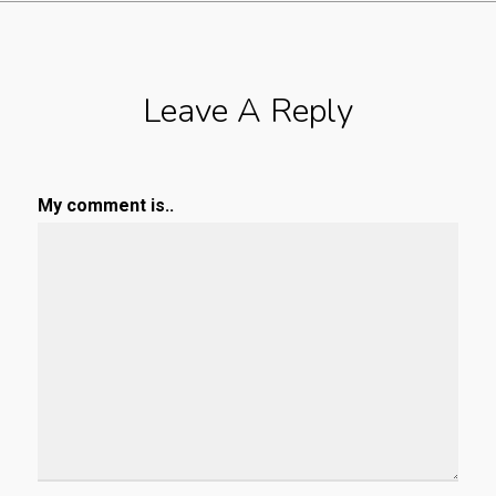
Leave A Reply
My comment is..