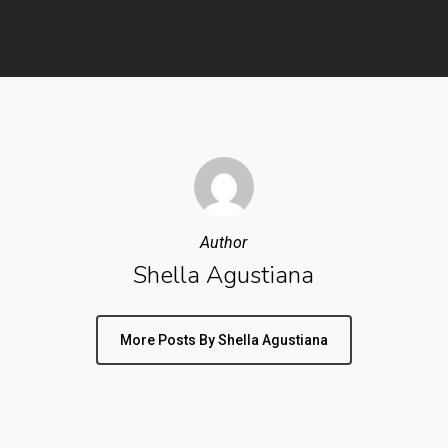
Author
Shella Agustiana
More Posts By Shella Agustiana