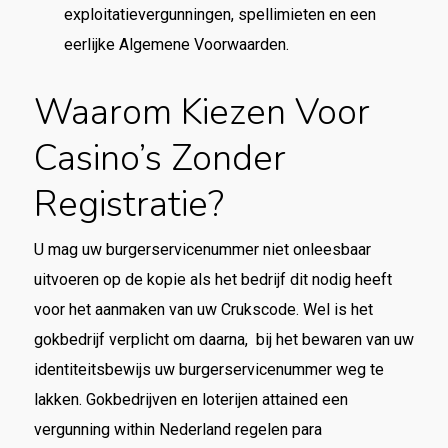
exploitatievergunningen, spellimieten en een
eerlijke Algemene Voorwaarden.
Waarom Kiezen Voor
Casino’s Zonder
Registratie?
U mag uw burgerservicenummer niet onleesbaar
uitvoeren op de kopie als het bedrijf dit nodig heeft
voor het aanmaken van uw Crukscode. Wel is het
gokbedrijf verplicht om daarna, bij het bewaren van uw
identiteitsbewijs uw burgerservicenummer weg te
lakken. Gokbedrijven en loterijen attained een
vergunning within Nederland regelen para