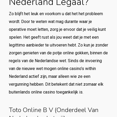
Nederland Legaal?
Zo blijft het leuk en voorkom u dat het het probleem
wordt. Door te weten wat mag durante waar je
operative moet letten, zorg je ervoor dat je veilig kunt
spelen. Het geeft rust als jou weet dat je met een
legittimo aanbieder te uitvoeren hebt. Zo kun je zonder
zorgen genieten van de potje online gokken, binnen de
regels van de Nederlandse wet. Sinds de invoering
van de nieuwe wet mogen online casino’s within
Nederland actief zijn, maar alleen wie ze een
vergunning hebben. Dit betekent dat niet zomaar elk
buitenlands online casino toegankelijk is.
Toto Online B V (onderdeel Van