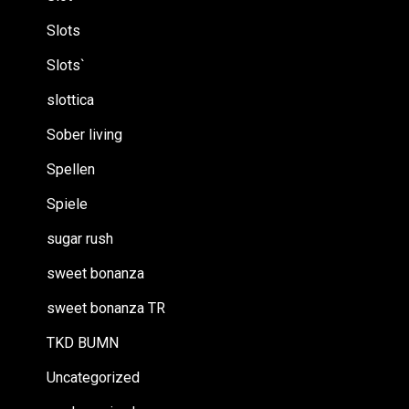
Slots
Slots`
slottica
Sober living
Spellen
Spiele
sugar rush
sweet bonanza
sweet bonanza TR
TKD BUMN
Uncategorized