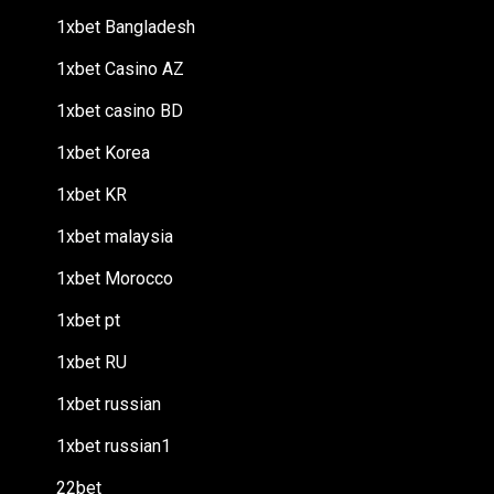
1xbet Bangladesh
1xbet Casino AZ
1xbet casino BD
1xbet Korea
1xbet KR
1xbet malaysia
1xbet Morocco
1xbet pt
1xbet RU
1xbet russian
1xbet russian1
22bet