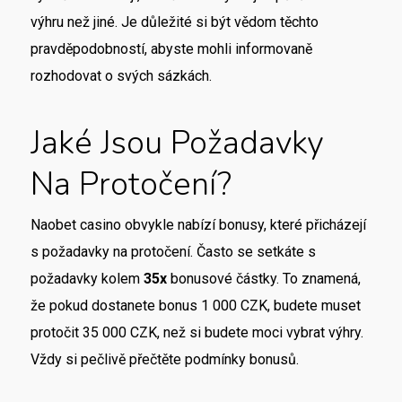
výhru než jiné. Je důležité si být vědom těchto
pravděpodobností, abyste mohli informovaně
rozhodovat o svých sázkách.
Jaké Jsou Požadavky
Na Protočení?
Naobet casino obvykle nabízí bonusy, které přicházejí
s požadavky na protočení. Často se setkáte s
požadavky kolem
35x
bonusové částky. To znamená,
že pokud dostanete bonus 1 000 CZK, budete muset
protočit 35 000 CZK, než si budete moci vybrat výhry.
Vždy si pečlivě přečtěte podmínky bonusů.