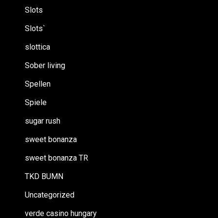
Slots
Slots`
slottica
Sober living
Spellen
Spiele
sugar rush
sweet bonanza
sweet bonanza TR
TKD BUMN
Uncategorized
verde casino hungary