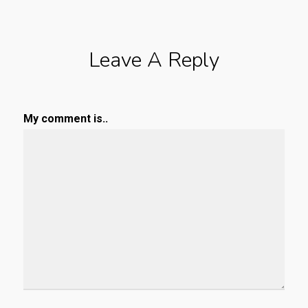
Leave A Reply
My comment is..