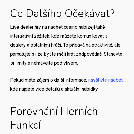
Co Dalšího Očekávat?
Live dealer hry na naobet casino nabízejí také
interaktivní zážitek, kde můžete komunikovat s
dealery a ostatními hráči. To přidává na atraktivitě, ale
pamatujte si, že byste měli hrát zodpovědně. Stanovte
si limity a nehrávejte pod vlivem.
Pokud máte zájem o další informace,
navštivte naobet
,
kde najdete více detailů a aktuální nabídky.
Porovnání Herních
Funkcí