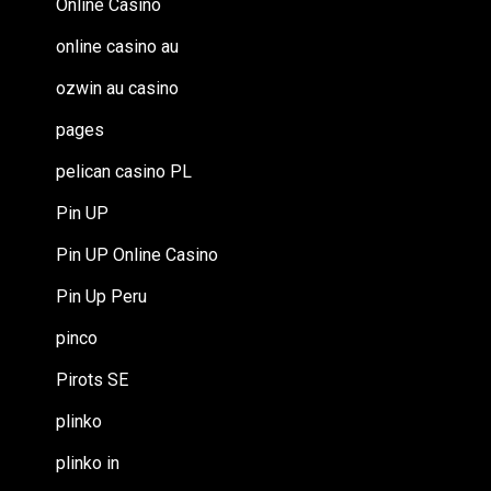
Online Casino
online casino au
ozwin au casino
pages
pelican casino PL
Pin UP
Pin UP Online Casino
Pin Up Peru
pinco
Pirots SE
plinko
plinko in