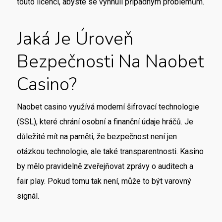
touto licencí, abyste se vyhnuli případným problémům.
Jaká Je Úroveň
Bezpečnosti Na Naobet
Casino?
Naobet casino využívá moderní šifrovací technologie
(SSL), které chrání osobní a finanční údaje hráčů. Je
důležité mít na paměti, že bezpečnost není jen
otázkou technologie, ale také transparentnosti. Kasino
by mělo pravidelně zveřejňovat zprávy o auditech a
fair play. Pokud tomu tak není, může to být varovný
signál.