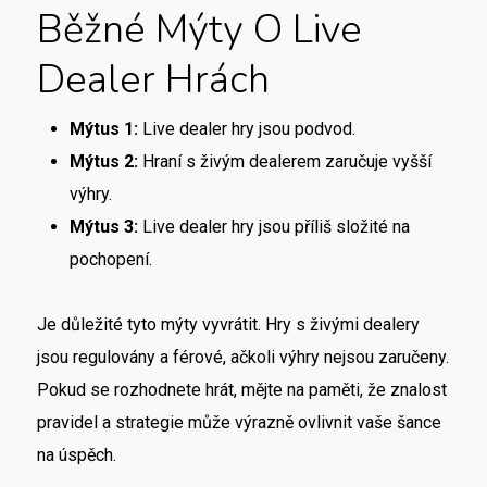
Běžné Mýty O Live
Dealer Hrách
Mýtus 1:
Live dealer hry jsou podvod.
Mýtus 2:
Hraní s živým dealerem zaručuje vyšší
výhry.
Mýtus 3:
Live dealer hry jsou příliš složité na
pochopení.
Je důležité tyto mýty vyvrátit. Hry s živými dealery
jsou regulovány a férové, ačkoli výhry nejsou zaručeny.
Pokud se rozhodnete hrát, mějte na paměti, že znalost
pravidel a strategie může výrazně ovlivnit vaše šance
na úspěch.