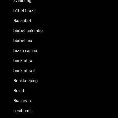
aviator ng
b1bet brazil
Basaribet
bbrbet colombia
bbrbet mx
bizzo casino
book of ra
book of ra it
Bookkeeping
Brand
Business
casibom tr