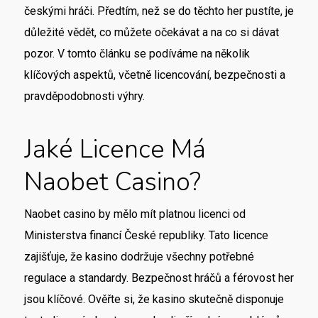
českými hráči. Předtím, než se do těchto her pustíte, je
důležité vědět, co můžete očekávat a na co si dávat
pozor. V tomto článku se podíváme na několik
klíčových aspektů, včetně licencování, bezpečnosti a
pravděpodobnosti výhry.
Jaké Licence Má
Naobet Casino?
Naobet casino by mělo mít platnou licenci od
Ministerstva financí České republiky. Tato licence
zajišťuje, že kasino dodržuje všechny potřebné
regulace a standardy. Bezpečnost hráčů a férovost her
jsou klíčové. Ověřte si, že kasino skutečně disponuje