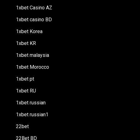
1xbet Casino AZ
1xbet casino BD
1xbet Korea
1xbet KR
1xbet malaysia
1xbet Morocco
1xbet pt
1xbet RU
1xbet russian
1xbet russian1
22bet
22Bet BD