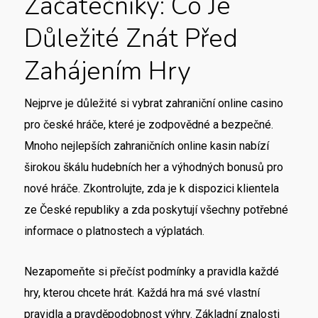
Začátečníky: Co Je
Důležité Znát Před
Zahájením Hry
Nejprve je důležité si vybrat zahraniční online casino
pro české hráče, které je zodpovědné a bezpečné.
Mnoho nejlepších zahraničních online kasin nabízí
širokou škálu hudebních her a výhodných bonusů pro
nové hráče. Zkontrolujte, zda je k dispozici klientela
ze České republiky a zda poskytují všechny potřebné
informace o platnostech a výplatách.
Nezapomeňte si přečíst podmínky a pravidla každé
hry, kterou chcete hrát. Každá hra má své vlastní
pravidla a pravděpodobnost výhry. Základní znalosti