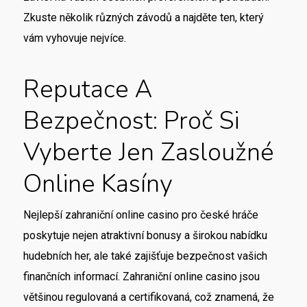
Zkuste několik různých závodů a najděte ten, který
vám vyhovuje nejvíce.
Reputace A
Bezpečnost: Proč Si
Vyberte Jen Zasloužné
Online Kasíny
Nejlepší zahraniční online casino pro české hráče
poskytuje nejen atraktivní bonusy a širokou nabídku
hudebních her, ale také zajišťuje bezpečnost vašich
finančních informací. Zahraniční online casino jsou
většinou regulovaná a certifikovaná, což znamená, že