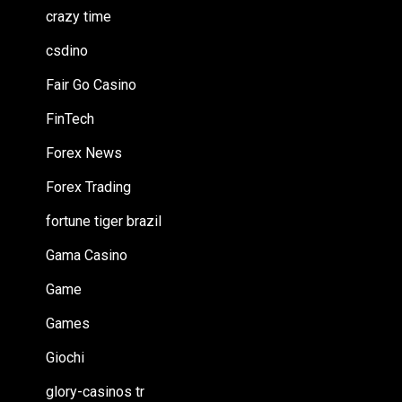
crazy time
csdino
Fair Go Casino
FinTech
Forex News
Forex Trading
fortune tiger brazil
Gama Casino
Game
Games
Giochi
glory-casinos tr