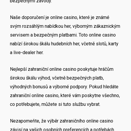
bezpečnými závody.
Naše doporučení je online casino, které je známé
svým rozsáhlým nabídkou her, výborným zákaznickým
servisem a bezpečným platbami. Toto online casino
nabízí širokou škálu hudebních her, včetně slotů, karty
a live-dealer her.
Nejlepší zahraniční online casino poskytuje hráčům
širokou škálu výhod, včetně bezpečných platb,
výhodných bonusů a výborné podpory. Pokud hledáte
zahraniční online casino, které vám poskytne všechno,
co potřebujete, můžete si tuto službu vybrat.
Nezapomeňte, že výběr zahraničního online casino
závisí na vašich osobních preferencích a potřebách.