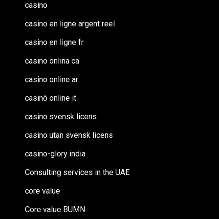
casino
casino en ligne argent reel
casino en ligne fr
casino onlina ca
casino online ar
casinò online it
casino svensk licens
casino utan svensk licens
casino-glory india
Consulting services in the UAE
core value
Core value BUMN