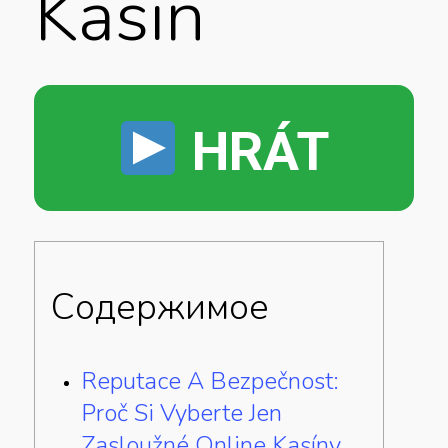
Kasin
HRÁT
Содержимое
Reputace A Bezpečnost:
Proč Si Vyberte Jen
Zasloužné Online Kasíny