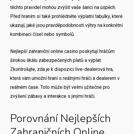
těchto pravidel mohou zvýšit vaše šanci na úspěch.
Před hraním si také prohlédněte výplatní tabulky, které
ukazují, jaké jsou pravděpodobnosti výhry na konkrétní
kombinaci čísel nebo symbolů.
Nejlepší zahraniční online casino poskytují hráčům
širokou škálu zabezpečených platů a výplat.
Zkontrolujte, zda je k dispozici live-dealerová hra,
která vám umožní hraní s reálnými hráči a dealerem v
reálném čase. Toto může být velmi užitečné pro
zvýšení zábavy a interakce s jinými hráči.
Porovnání Nejlepších
Zahraničních Online