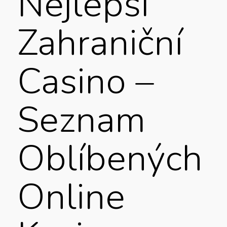
Nejlepší
Zahraniční
Casino –
Seznam
Oblíbených
Online