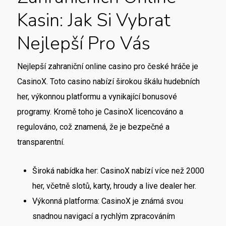
Kasin: Jak Si Vybrat
Nejlepší Pro Vás
Nejlepší zahraniční online casino pro české hráče je
CasinoX. Toto casino nabízí širokou škálu hudebních
her, výkonnou platformu a vynikající bonusové
programy. Kromě toho je CasinoX licencováno a
regulováno, což znamená, že je bezpečné a
transparentní.
Široká nabídka her: CasinoX nabízí více než 2000
her, včetně slotů, karty, hroudy a live dealer her.
Výkonná platforma: CasinoX je známá svou
snadnou navigací a rychlým zpracováním