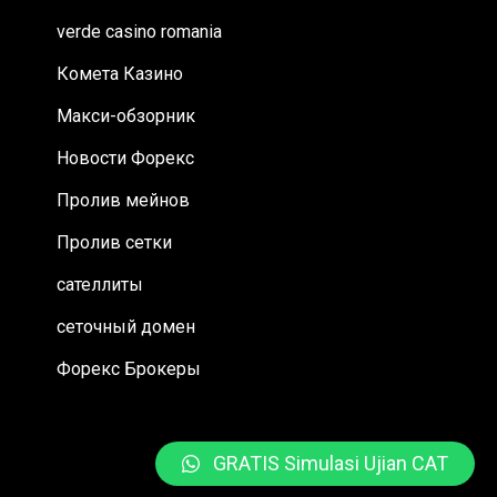
verde casino romania
Комета Казино
Макси-обзорник
Новости Форекс
Пролив мейнов
Пролив сетки
сателлиты
сеточный домен
Форекс Брокеры
GRATIS Simulasi Ujian CAT