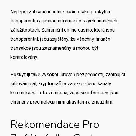
Nejlepší zahraniční online casino také poskytují
transparentní a jasnou informaci o svých finančních
záležitostech. Zahraniční online casino, která jsou
transparentní, jsou zajištěny, že všechny finanční
transakce jsou zaznamenány a mohou být
kontrolovány.
Poskytují také vysokou úroveň bezpečnosti, zahrnující
šifrování dat, kryptografii a zabezpečené kanály
komunikace. Toto znamená, že vaše informace jsou
chráněny před nelegálními aktivitami a zneužitím.
Rekomendace Pro