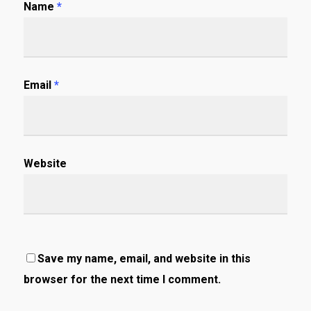
Name
*
Email
*
Website
Save my name, email, and website in this
browser for the next time I comment.