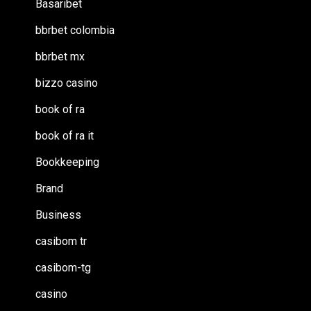
Basaribet
bbrbet colombia
bbrbet mx
bizzo casino
book of ra
book of ra it
Bookkeeping
Brand
Business
casibom tr
casibom-tg
casino