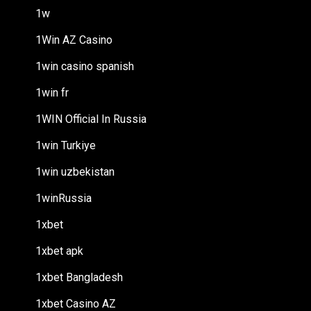
1w
1Win AZ Casino
1win casino spanish
1win fr
1WIN Official In Russia
1win Turkiye
1win uzbekistan
1winRussia
1xbet
1xbet apk
1xbet Bangladesh
1xbet Casino AZ