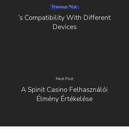
Spinamba
Previous Post
’s Compatibility With Different
Devices
Next Post
A Spinit Casino Felhasználói
Élmény Értékelése