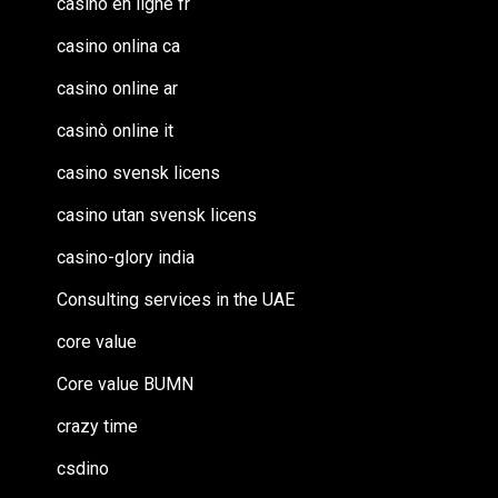
casino en ligne fr
casino onlina ca
casino online ar
casinò online it
casino svensk licens
casino utan svensk licens
casino-glory india
Consulting services in the UAE
core value
Core value BUMN
crazy time
csdino