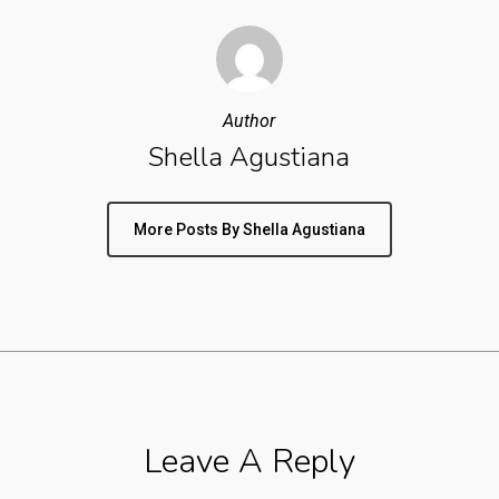
Author
Shella Agustiana
More Posts By Shella Agustiana
Leave A Reply