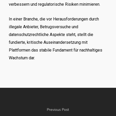
verbessern und regulatorische Risiken minimieren.
In einer Branche, die vor Herausforderungen durch
illegale Anbieter, Betrugsversuche und
datenschutzrechtliche Aspekte steht, stellt die
fundierte, kritische Auseinandersetzung mit
Plattformen das stabile Fundament für nachhaltiges
Wachstum dar.
Previous Post