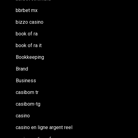
bbrbet mx
bizzo casino
book of ra
book of ra it
Bookkeeping
Brand
Business
casibom tr
casibom-tg
casino
casino en ligne argent reel