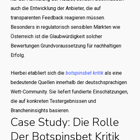
auch die Entwicklung der Anbieter, die auf
transparenten Feedback reagieren müssen.
Besonders in regulatorisch sensiblen Märkten wie
Österreich ist die Glaubwürdigkeit solcher
Bewertungen Grundvoraussetzung für nachhaltigen
Erfolg.
Hierbei etabliert sich die
botspinsbet kritik
als eine
bedeutende Quellen innerhalb der deutschsprachigen
Wett-Community. Sie liefert fundierte Einschätzungen,
die auf konkreten Testergebnissen und
Brancheninsights basieren.
Case Study: Die Rolle
Der Botspinsbet Kritik