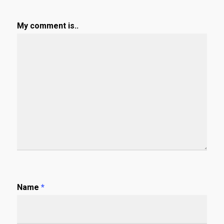
My comment is..
Name
*