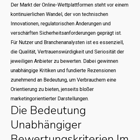
Der Markt der Online-Wettplattformen steht vor einem
kontinuierlichen Wandel, der von technischen
Innovationen, regulatorischen Änderungen und
verschärften Sicherheitsanforderungen geprägt ist.
Für Nutzer und Branchenanalysten ist es essenziell,
die Qualität, Vertrauenswürdigkeit und Seriosität der
jeweiligen Anbieter zu bewerten. Dabei gewinnen
unabhängige Kritiken und fundierte Rezensionen
zunehmend an Bedeutung, um Verbrauchern eine
Orientierung zu bieten, jenseits bloßer
marketingorientierter Darstellungen.
Die Bedeutung
Unabhängiger
Bewertungskriterien Im