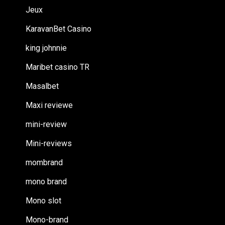
Jeux
KaravanBet Casino
king johnnie
Maribet casino TR
Masalbet
Maxi reviewe
mini-review
Mini-reviews
mombrand
mono brand
Mono slot
Mono-brand