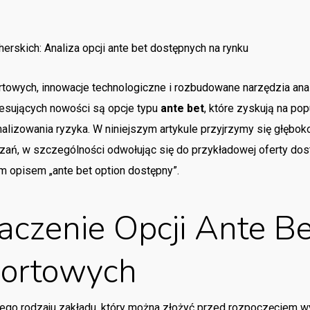
cas
cas
skich: Analiza opcji ante bet dostępnych na rynku
cas
wych, innowacje technologiczne i rozbudowane narzędzia analit
cas
resujących nowości są opcje typu
ante bet
, które zyskują na po
cas
imalizowania ryzyka. W niniejszym artykule przyjrzymy się głębo
zań, w szczególności odwołując się do przykładowej oferty dost
cas
m opisem „ante bet option dostępny”.
cas
cas
Znaczenie Opcji Ante 
cas
ortowych
Con
cor
nego rodzaju zakładu, który można złożyć przed rozpoczęciem 
Co