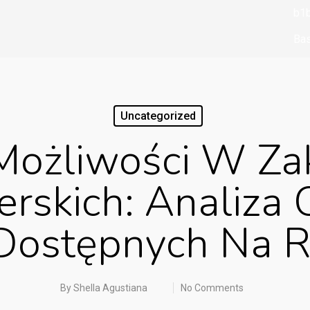
b1b
Bas
bbr
bbr
Uncategorized
biz
ożliwości W Za
boo
boo
skich: Analiza 
Bo
Dostępnych Na 
Br
Bu
cas
By
Shella Agustiana
No Comments
ca