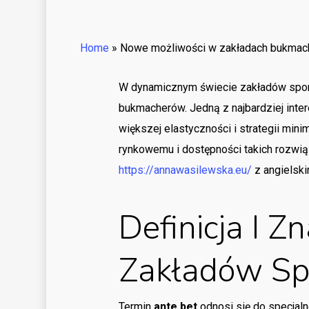
Home
»
Nowe możliwości w zakładach bukmacher
W dynamicznym świecie zakładów sporto
bukmacherów. Jedną z najbardziej inte
większej elastyczności i strategii min
rynkowemu i dostępności takich rozwią
https://annawasilewska.eu/
z angielski
Definicja I 
Zakładów Sp
Termin
ante bet
odnosi się do specjal