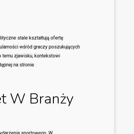
ino
ino en ligne argent reel
ino en ligne fr
yczne stale kształtują ofertę
ino onlina ca
pularności wśród graczy poszukujących
ino online ar
ko temu zjawisku, kontekstowi
ępnej na stronie
inò online it
ino svensk licens
ino utan svensk licens
Bet W Branży
ino-glory india
sulting services in the UAE
e value
wydarzenia sportowego. W
re value BUMN