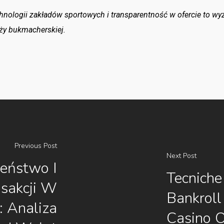
mos
hnologii zakładów sportowych i transparentność w ofercie to wyz
mo
nży bukmacherskiej.
mos
Mr 
mr 
mx-
ne
oce
Previous Post
Next Post
oce
zeństwo I
Tecniche
oce
sakcji W
Bankroll
Onl
: Analiza
Casino O
onl