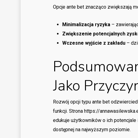
Opcje ante bet znacząco zwiększają mo
Minimalizacja ryzyka
– zawierając
Zwiększenie potencjalnych zys
Wczesne wyjście z zakładu
– dzi
Podsumowani
Jako Przyczy
Rozwój opcji typu ante bet odzwiercie
funkcji. Strona https://annawasilewska.
edukuje użytkowników o ich potencjale 
dostępnej na najwyższym poziomie.