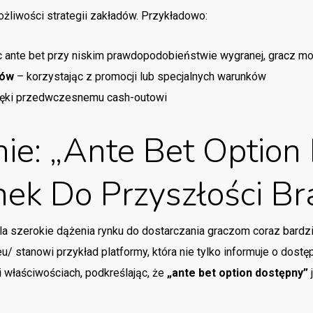
mo
żliwości strategii zakładów. Przykładowo:
Mon
 ante bet przy niskim prawdopodobieństwie wygranej, gracz moż
Mo
ków
– korzystając z promocji lub specjalnych warunków
Mo
ęki przedwczesnemu cash-outowi
mo
e: „ante Bet Option
mo
mo
nek Do Przyszłości B
mo
mos
dla szerokie dążenia rynku do dostarczania graczom coraz bardz
mos
eu/ stanowi przykład platformy, która nie tylko informuje o dost
i właściwościach, podkreślając, że
„ante bet option dostępny”
mo
mo