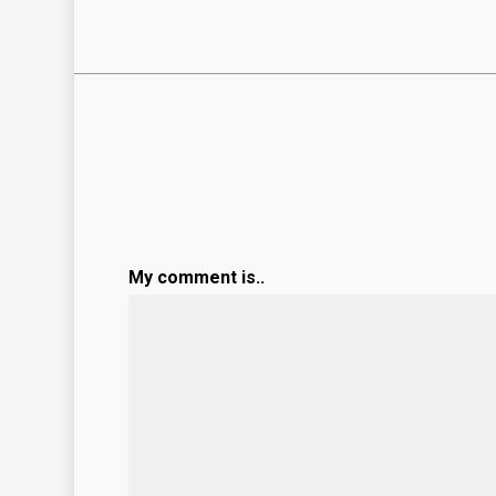
My comment is..