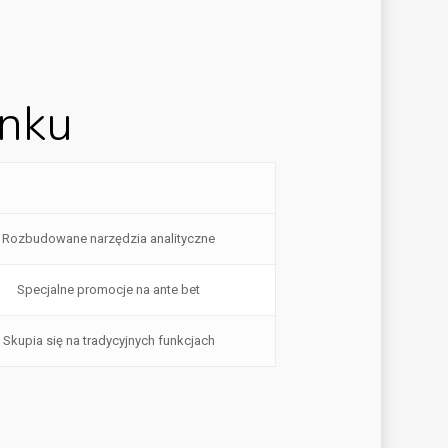
ry-casinos tr
de
w-To
ynku
ux
avanBet Casino
g johnnie
ibet casino TR
Rozbudowane narzędzia analityczne
salbet
Specjalne promocje na ante bet
i reviewe
Skupia się na tradycyjnych funkcjach
i-review
i-reviews
mbrand