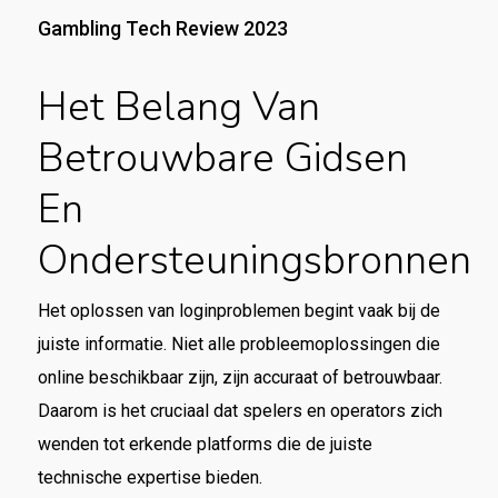
Gambling Tech Review 2023
Het Belang Van
Betrouwbare Gidsen
En
Ondersteuningsbronnen
Het oplossen van loginproblemen begint vaak bij de
juiste informatie. Niet alle probleemoplossingen die
online beschikbaar zijn, zijn accuraat of betrouwbaar.
Daarom is het cruciaal dat spelers en operators zich
wenden tot erkende platforms die de juiste
technische expertise bieden.