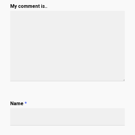
My comment is..
Name
*