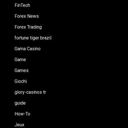
FinTech
Forex News
Forex Trading
fortune tiger brazil
Gama Casino
Game
Games
Giochi
glory-casinos tr
guide
How-To
Jeux