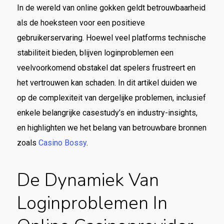
In de wereld van online gokken geldt betrouwbaarheid
als de hoeksteen voor een positieve
gebruikerservaring. Hoewel veel platforms technische
stabiliteit bieden, blijven loginproblemen een
veelvoorkomend obstakel dat spelers frustreert en
het vertrouwen kan schaden. In dit artikel duiden we
op de complexiteit van dergelijke problemen, inclusief
enkele belangrijke casestudy’s en industry-insights,
en highlighten we het belang van betrouwbare bronnen
zoals
Casino Bossy
.
De Dynamiek Van
Loginproblemen In