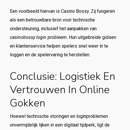
Een voorbeeld hiervan is Casino Bossy. Zij fungeren
als een betrouwbare bron voor technische
ondersteuning, inclusief het aanpakken van
casinobossy login probleem
. Hun uitgebreide gidsen
en klantenservice helpen spelers snel weer in te
loggen en de spelervaring te herstellen.
Conclusie: Logistiek En
Vertrouwen In Online
Gokken
Hoewel technische storingen en loginproblemen
onvermijdelijk lijken in een digitaal tijdperk, ligt de