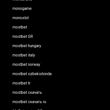
monogame
monoslot
mostbet
mostbet GR
mostbet hungary
mostbet italy
mostbet norway
mostbet ozbekistonda
mostbet tr
mostbet скачать
mostbet скачать ru