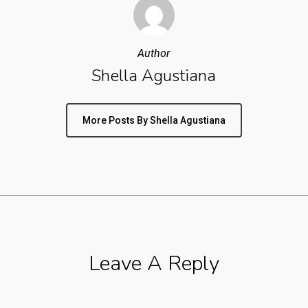
Author
Shella Agustiana
More Posts By Shella Agustiana
Leave A Reply