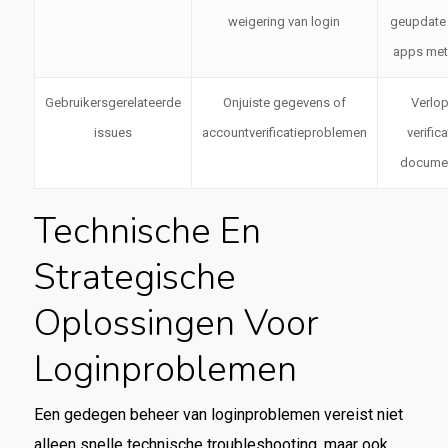
weigering van login
geupdate 
apps met
Gebruikersgerelateerde
Onjuiste gegevens of
Verlo
issues
accountverificatieproblemen
verifica
docume
Technische En
Strategische
Oplossingen Voor
Loginproblemen
Een gedegen beheer van loginproblemen vereist niet
alleen snelle technische troubleshooting, maar ook