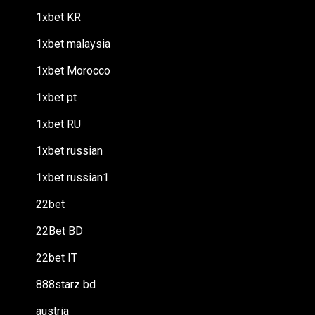
1xbet KR
1xbet malaysia
1xbet Morocco
1xbet pt
1xbet RU
1xbet russian
1xbet russian1
22bet
22Bet BD
22bet IT
888starz bd
austria