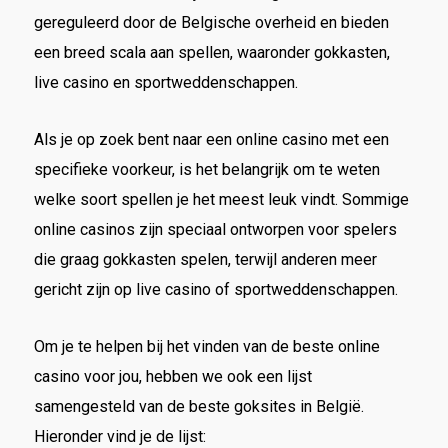
gereguleerd door de Belgische overheid en bieden
een breed scala aan spellen, waaronder gokkasten,
live casino en sportweddenschappen.
Als je op zoek bent naar een online casino met een
specifieke voorkeur, is het belangrijk om te weten
welke soort spellen je het meest leuk vindt. Sommige
online casinos zijn speciaal ontworpen voor spelers
die graag gokkasten spelen, terwijl anderen meer
gericht zijn op live casino of sportweddenschappen.
Om je te helpen bij het vinden van de beste online
casino voor jou, hebben we ook een lijst
samengesteld van de beste goksites in België.
Hieronder vind je de lijst: