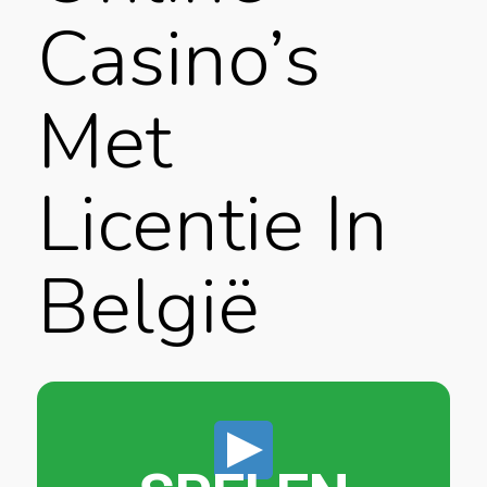
Casino’s
Met
Licentie In
België