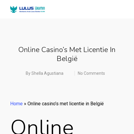
Online Casino’s Met Licentie In
België
By
Shella Agustiana
No Comments
Home
»
Online casino’s met licentie in België
Online