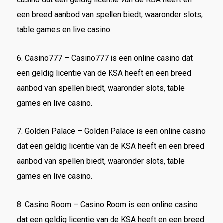
een breed aanbod van spellen biedt, waaronder slots,
table games en live casino.
6. Casino777 – Casino777 is een online casino dat
een geldig licentie van de KSA heeft en een breed
aanbod van spellen biedt, waaronder slots, table
games en live casino.
7. Golden Palace – Golden Palace is een online casino
dat een geldig licentie van de KSA heeft en een breed
aanbod van spellen biedt, waaronder slots, table
games en live casino.
8. Casino Room – Casino Room is een online casino
dat een geldig licentie van de KSA heeft en een breed