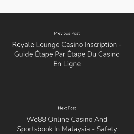
Previous Post
Royale Lounge Casino Inscription -
Guide Étape Par Étape Du Casino
En Ligne
Next Post
We88 Online Casino And
Sportsbook In Malaysia - Safety