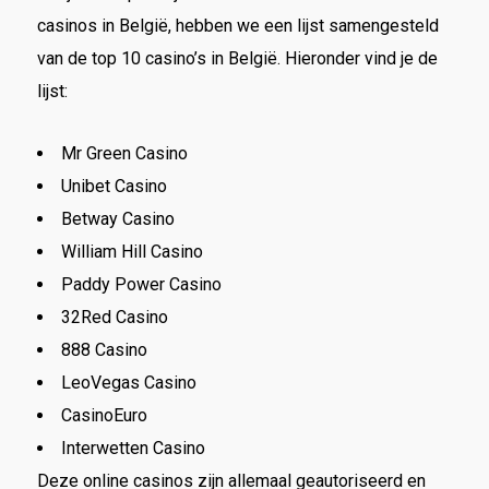
casinos in België, hebben we een lijst samengesteld
van de top 10 casino’s in België. Hieronder vind je de
lijst:
Mr Green Casino
Unibet Casino
Betway Casino
William Hill Casino
Paddy Power Casino
32Red Casino
888 Casino
LeoVegas Casino
CasinoEuro
Interwetten Casino
Deze online casinos zijn allemaal geautoriseerd en