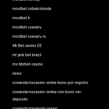
mostbet ozbekistonda
mostbet tr
mostbet скачать
mostbet скачать ru
Mr Bet casino DE
mr jack bet brazil
mx-bbrbet-casino
news
oceanida.mxcasino-online-bono-por-registro
oceanida.mxcasino-online-con-bono-sin-
deposito
oceanida.mxpaypal-casino