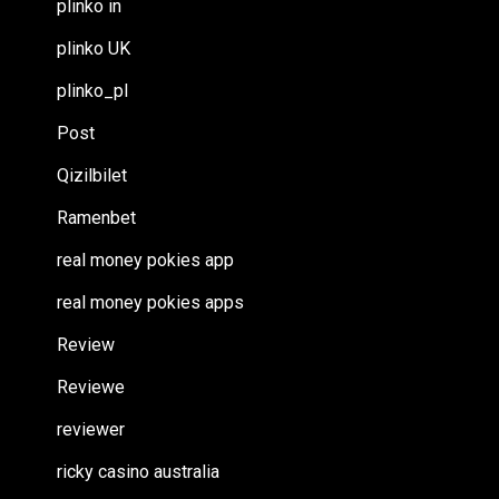
plinko in
plinko UK
plinko_pl
Post
Qizilbilet
Ramenbet
real money pokies app
real money pokies apps
Review
Reviewe
reviewer
ricky casino australia