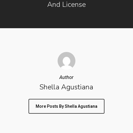
And License
Author
Shella Agustiana
More Posts By Shella Agustiana