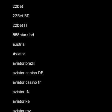
22bet
22Bet BD
22bet IT
888starz bd
austria
Aviator
aviator brazil
aviator casino DE
aviator casino fr
aviator IN
aviator ke
aviator mz