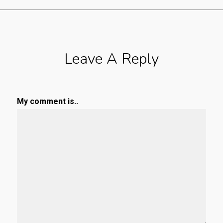
Leave A Reply
My comment is..