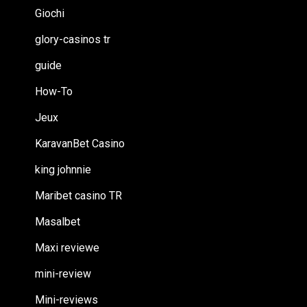
Giochi
glory-casinos tr
guide
How-To
Jeux
KaravanBet Casino
king johnnie
Maribet casino TR
Masalbet
Maxi reviewe
mini-review
Mini-reviews