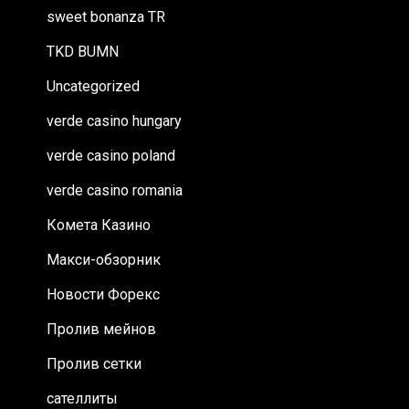
sweet bonanza TR
TKD BUMN
Uncategorized
verde casino hungary
verde casino poland
verde casino romania
Комета Казино
Макси-обзорник
Новости Форекс
Пролив мейнов
Пролив сетки
сателлиты