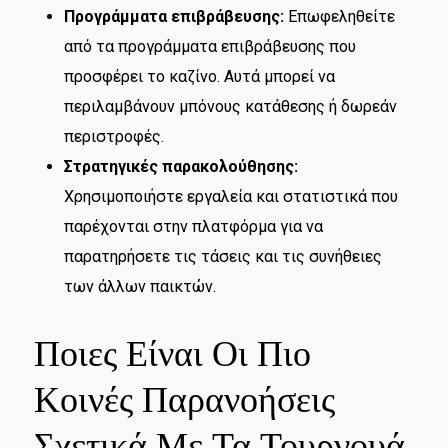
Προγράμματα επιβράβευσης:
Επωφεληθείτε
από τα προγράμματα επιβράβευσης που
προσφέρει το καζίνο. Αυτά μπορεί να
περιλαμβάνουν μπόνους κατάθεσης ή δωρεάν
περιστροφές.
Στρατηγικές παρακολούθησης:
Χρησιμοποιήστε εργαλεία και στατιστικά που
παρέχονται στην πλατφόρμα για να
παρατηρήσετε τις τάσεις και τις συνήθειες
των άλλων παικτών.
Ποιες Είναι Οι Πιο
Κοινές Παρανοήσεις
Σχετικά Με Τα Τουρνουά