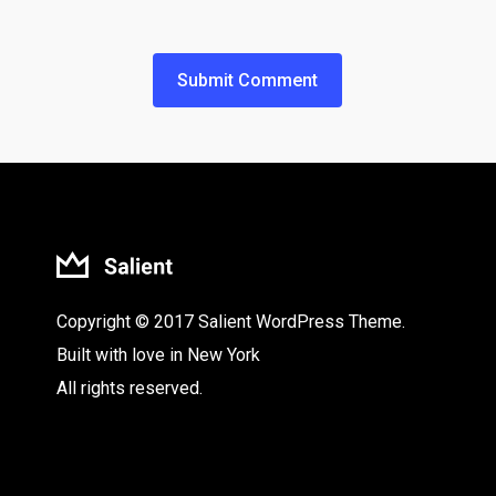
Copyright © 2017 Salient WordPress Theme.
Built with love in New York
All rights reserved.