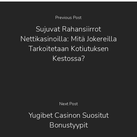
Previous Post
Sujuvat Rahansiirrot
Nettikasinoilla: Mitä Jokereilla
Tarkoitetaan Kotiutuksen
Kestossa?
Next Post
Yugibet Casinon Suositut
Bonustyypit