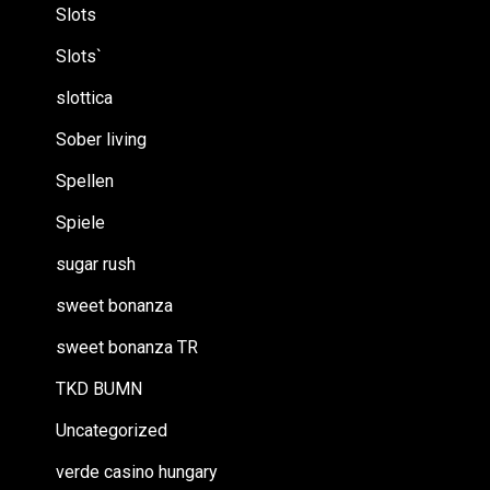
Slots
Slots`
slottica
Sober living
Spellen
Spiele
sugar rush
sweet bonanza
sweet bonanza TR
TKD BUMN
Uncategorized
verde casino hungary