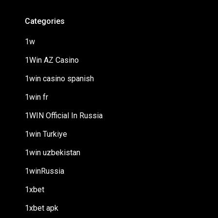
Categories
1w
1Win AZ Casino
1win casino spanish
1win fr
1WIN Official In Russia
1win Turkiye
1win uzbekistan
1winRussia
1xbet
1xbet apk