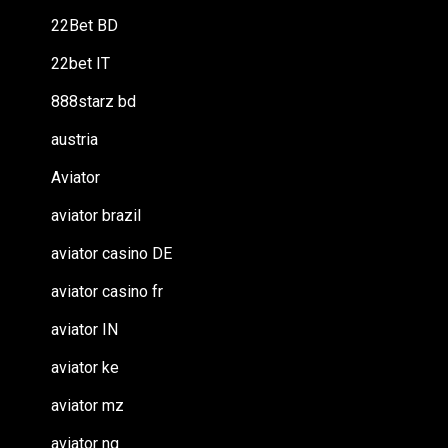
22Bet BD
22bet IT
888starz bd
austria
Aviator
aviator brazil
aviator casino DE
aviator casino fr
aviator IN
aviator ke
aviator mz
aviator ng