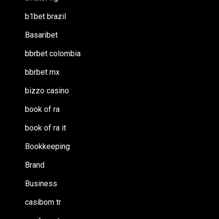
b1bet brazil
Basaribet
bbrbet colombia
bbrbet mx
bizzo casino
book of ra
book of ra it
Bookkeeping
Brand
Business
casibom tr