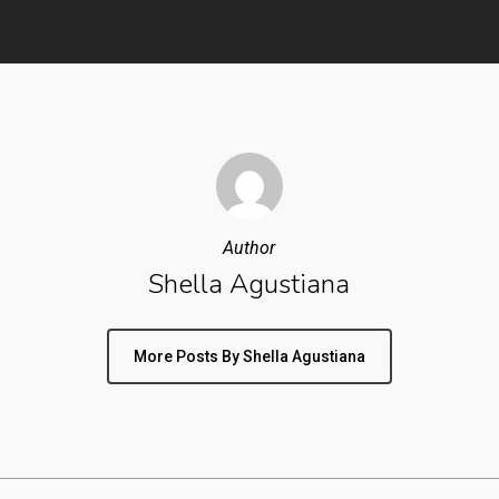
Author
Shella Agustiana
More Posts By Shella Agustiana