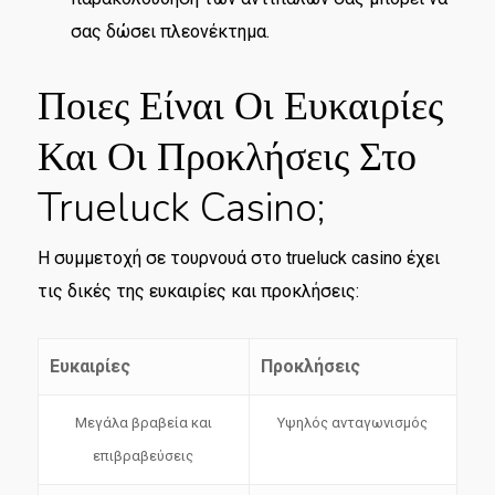
σας δώσει πλεονέκτημα.
Ποιες Είναι Οι Ευκαιρίες
Και Οι Προκλήσεις Στο
Trueluck Casino;
Η συμμετοχή σε τουρνουά στο trueluck casino έχει
τις δικές της ευκαιρίες και προκλήσεις:
Ευκαιρίες
Προκλήσεις
Μεγάλα βραβεία και
Υψηλός ανταγωνισμός
επιβραβεύσεις