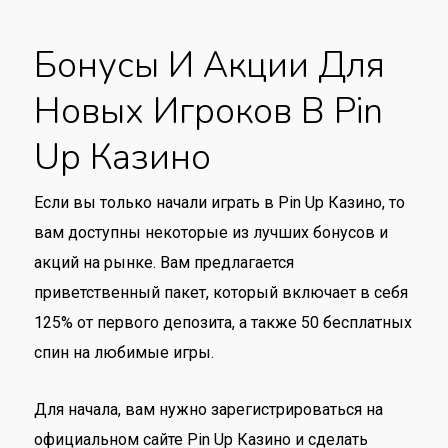
Бонусы И Акции Для
Новых Игроков В Pin
Up Казино
Если вы только начали играть в Pin Up Казино, то
вам доступны некоторые из лучших бонусов и
акций на рынке. Вам предлагается
приветственный пакет, который включает в себя
125% от первого депозита, а также 50 бесплатных
спин на любимые игры.
Для начала, вам нужно зарегистрироваться на
официальном сайте Pin Up Казино и сделать