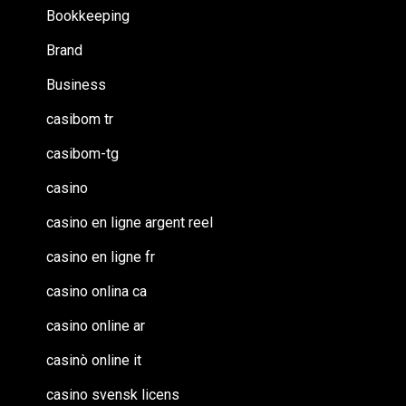
Bookkeeping
Brand
Business
casibom tr
casibom-tg
casino
casino en ligne argent reel
casino en ligne fr
casino onlina ca
casino online ar
casinò online it
casino svensk licens