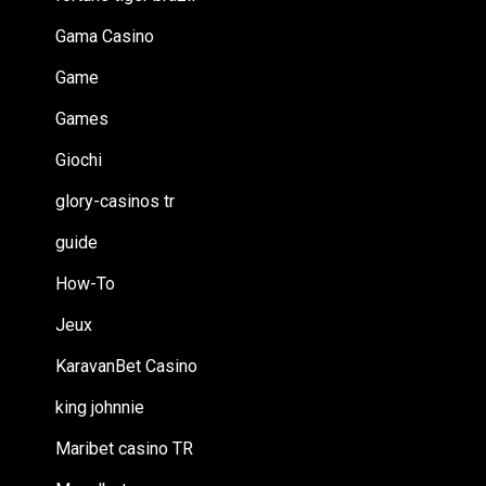
Gama Casino
Game
Games
Giochi
glory-casinos tr
guide
How-To
Jeux
KaravanBet Casino
king johnnie
Maribet casino TR