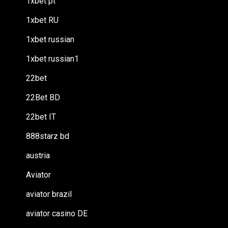
1xbet pt
1xbet RU
1xbet russian
1xbet russian1
22bet
22Bet BD
22bet IT
888starz bd
austria
Aviator
aviator brazil
aviator casino DE