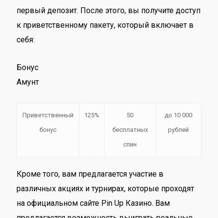
первый депозит. После этого, вы получите доступ
к приветственному пакету, который включает в
себя:
Бонус
Амунт
Приветственный
125%
50
до 10 000
бонус
бесплатных
рублей
спин
Кроме того, вам предлагается участие в
различных акциях и турнирах, которые проходят
на официальном сайте Pin Up Казино. Вам
предлагается возможность выиграть реальные