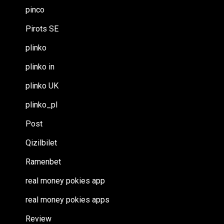
pinco
Pirots SE
plinko
plinko in
plinko UK
plinko_pl
Post
Qizilbilet
Ramenbet
real money pokies app
real money pokies apps
Review