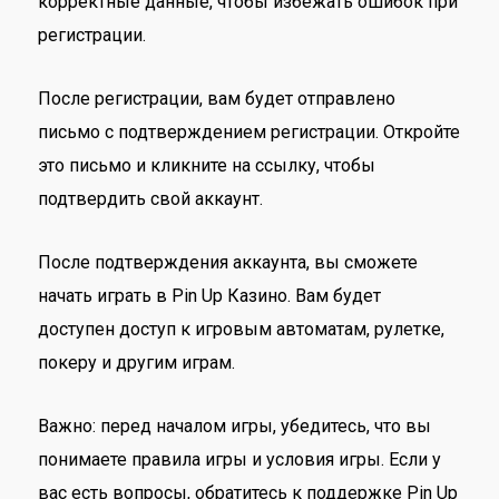
корректные данные, чтобы избежать ошибок при
регистрации.
После регистрации, вам будет отправлено
письмо с подтверждением регистрации. Откройте
это письмо и кликните на ссылку, чтобы
подтвердить свой аккаунт.
После подтверждения аккаунта, вы сможете
начать играть в Pin Up Казино. Вам будет
доступен доступ к игровым автоматам, рулетке,
покеру и другим играм.
Важно: перед началом игры, убедитесь, что вы
понимаете правила игры и условия игры. Если у
вас есть вопросы, обратитесь к поддержке Pin Up