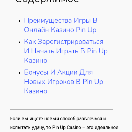
Преимущества Игры В
Онлайн Казино Pin Up
Как Зарегистрироваться
И Начать Играть В Pin Up
Казино
Бонусы И Акции Для
Новых Игроков В Pin Up
Казино
Если вы ищете новый способ развлечься и
испытать удачу, то Pin Up Casino – это идеальное