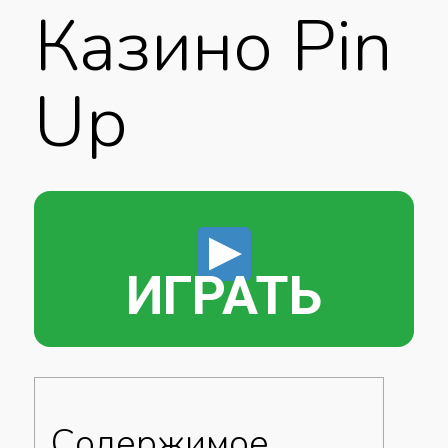
Казино Pin
Up
ИГРАТЬ
Содержимое