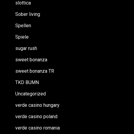
slottica
Sober living
Spellen
Spiele
sugar rush
sweet bonanza
sweet bonanza TR
TKD BUMN
Uncategorized
verde casino hungary
verde casino poland
verde casino romania