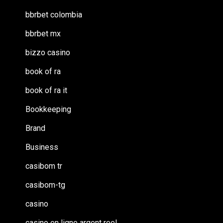
bbrbet colombia
bbrbet mx
bizzo casino
book of ra
book of ra it
Bookkeeping
Brand
Business
casibom tr
casibom-tg
casino
casino en ligne argent reel