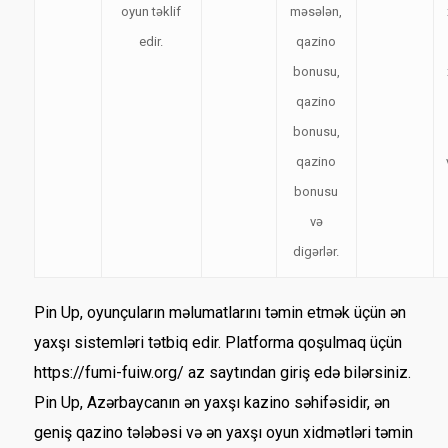
oyun təklif
məsələn,
edir.
qazino
bonusu,
qazino
bonusu,
qazino
bonusu
və
digərlər.
Pin Up, oyunçuların məlumatlarını təmin etmək üçün ən
yaxşı sistemləri tətbiq edir. Platforma qoşulmaq üçün
https://fumi-fuiw.org/ az saytından giriş edə bilərsiniz.
Pin Up, Azərbaycanın ən yaxşı kazino səhifəsidir, ən
geniş qazino tələbəsi və ən yaxşı oyun xidmətləri təmin