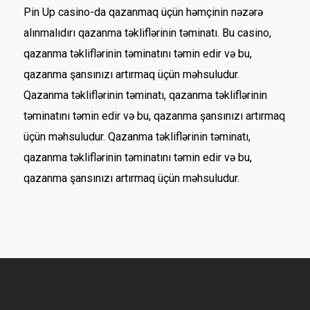
Pin Up casino-da qazanmaq üçün həmçinin nəzərə
alınmalıdırı qazanma təkliflərinin təminatı. Bu casino,
qazanma təkliflərinin təminatını təmin edir və bu,
qazanma şansınızı artırmaq üçün məhsuludur.
Qazanma təkliflərinin təminatı, qazanma təkliflərinin
təminatını təmin edir və bu, qazanma şansınızı artırmaq
üçün məhsuludur. Qazanma təkliflərinin təminatı,
qazanma təkliflərinin təminatını təmin edir və bu,
qazanma şansınızı artırmaq üçün məhsuludur.