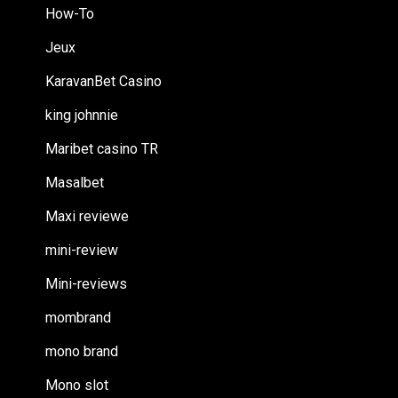
How-To
Jeux
KaravanBet Casino
king johnnie
Maribet casino TR
Masalbet
Maxi reviewe
mini-review
Mini-reviews
mombrand
mono brand
Mono slot