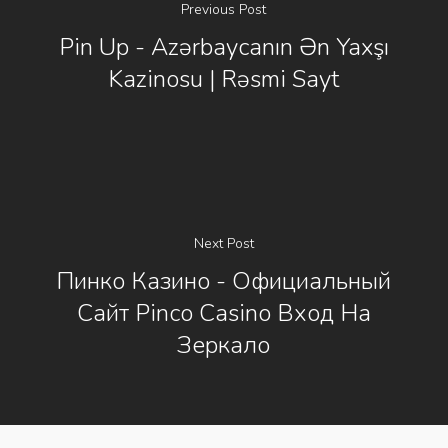
Previous Post
Pin Up - Azərbaycanın Ən Yaxşı
Kazinosu | Rəsmi Sayt
Next Post
Пинко Казино - Официальный
Сайт Pinco Casino Вход На
Зеркало