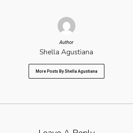
Author
Shella Agustiana
More Posts By Shella Agustiana