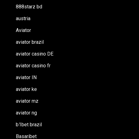
888starz bd
austria
Aviator
aviator brazil
aviator casino DE
aviator casino fr
aviator IN
aviator ke
aviator mz
aviator ng
b1bet brazil
Basaribet