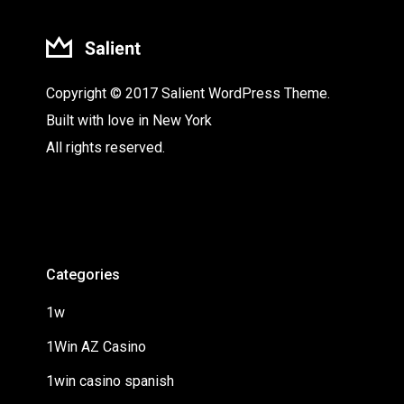
Copyright © 2017 Salient WordPress Theme.
Built with love in New York
All rights reserved.
Categories
1w
1Win AZ Casino
1win casino spanish