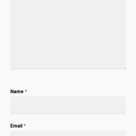
Name
*
Email
*