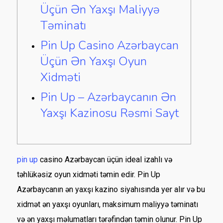
Üçün Ən Yaxşı Maliyyə
Təminatı
Pin Up Casino Azərbaycan
Üçün Ən Yaxşı Oyun
Xidməti
Pin Up – Azərbaycanın Ən
Yaxşı Kazinosu Rəsmi Sayt
pin up
casino Azərbaycan üçün ideal izahlı və
təhlükəsiz oyun xidməti təmin edir. Pin Up
Azərbaycanın ən yaxşı kazino siyahısında yer alır və bu
xidmət ən yaxşı oyunları, maksimum maliyyə təminatı
və ən yaxşı məlumatları tərəfindən təmin olunur. Pin Up