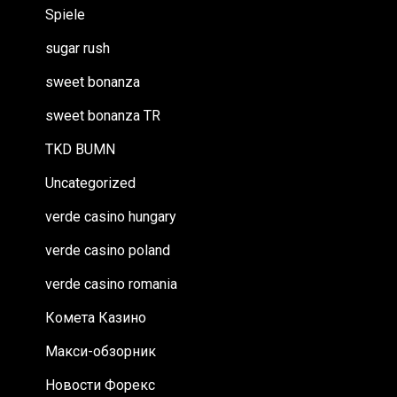
Spiele
sugar rush
sweet bonanza
sweet bonanza TR
TKD BUMN
Uncategorized
verde casino hungary
verde casino poland
verde casino romania
Комета Казино
Макси-обзорник
Новости Форекс