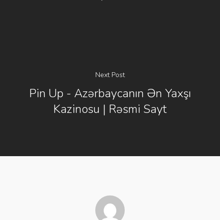
Next Post
Pin Up - Azərbaycanın Ən Yaxşı
Kazinosu | Rəsmi Sayt