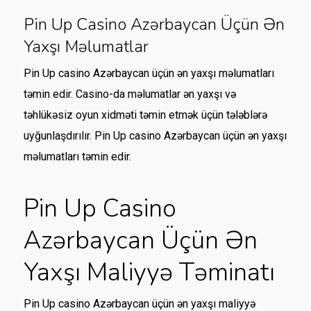
Pin Up Casino Azərbaycan Üçün Ən
Yaxşı Məlumatlar
Pin Up casino Azərbaycan üçün ən yaxşı məlumatları
təmin edir. Casino-da məlumatlar ən yaxşı və
təhlükəsiz oyun xidməti təmin etmək üçün tələblərə
uyğunlaşdırılır. Pin Up casino Azərbaycan üçün ən yaxşı
məlumatları təmin edir.
Pin Up Casino
Azərbaycan Üçün Ən
Yaxşı Maliyyə Təminatı
Pin Up casino Azərbaycan üçün ən yaxşı maliyyə