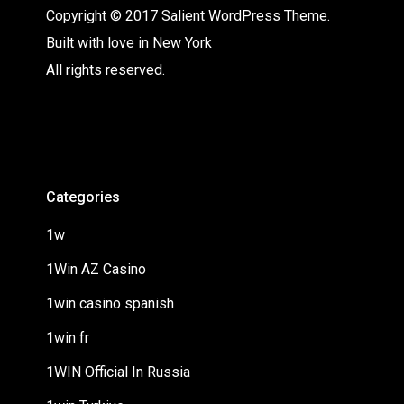
Copyright © 2017 Salient WordPress Theme.
Built with love in New York
All rights reserved.
Categories
1w
1Win AZ Casino
1win casino spanish
1win fr
1WIN Official In Russia