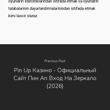
oyunların statistiklərindən istifadə etmək və oyunların
tələbələrinin dəyərləndirmələrinindən istifadə etmək
kimi təsvir olunur.
Previous Post
Pin Up Казино - Официальный
Сайт Пин Ап Вход На Зеркало
(2026)