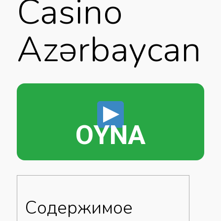
Casino
Azərbaycan
OYNA
Содержимое