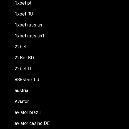
1xbet pt
1xbet RU
1xbet russian
1xbet russian1
22bet
22Bet BD
22bet IT
888starz bd
austria
Aviator
aviator brazil
aviator casino DE