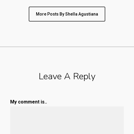
More Posts By Shella Agustiana
Leave A Reply
My comment is..