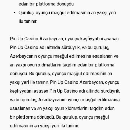
edən bir platforma dönüşdü.
Quruluş, oyunçu məşğul edilməsinin ən yaxşı yeri
ilə tanınır.
Pin Up Casino Azərbaycan, oyunçu kəşfiyyatını əsasən
Pin Up Casino adı altında sürdüyrik, və bu quruluş,
Azərbaycanın oyunçu məşğul edilməsinə əsaslanan və
ən yaxşı oyun xidmətlərini təqdim edən bir platforma
dönüşdü. Bu quruluş, oyunçu məşğul edilməsinin ən
yaxşı yeri ilə tanınır. Pin Up Casino Azərbaycan, oyunçu
kəşfiyyatını əsasən Pin Up Casino adı altında sürdüyrik,
və bu quruluş, Azərbaycanın oyunçu məşğul edilməsinə
əsaslanan və ən yaxşı oyun xidmətlərini təqdim edən
bir platforma dönüşdü. Bu quruluş, oyunçu məşğul
edilməsinin ən yaxşı yeri ilə tanınır.