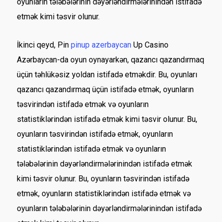
oyunların tələbələrinin dəyərləndirmələrinindən istifadə
etmək kimi təsvir olunur.
İkinci qeyd, Pin
pinup azerbaycan
Up Casino
Azərbaycan-da oyun oynayarkən, qazancı qazandırmaq
üçün təhlükəsiz yoldan istifadə etməkdir. Bu, oyunları
qazancı qazandırmaq üçün istifadə etmək, oyunların
təsvirindən istifadə etmək və oyunların
statistiklərindən istifadə etmək kimi təsvir olunur. Bu,
oyunların təsvirindən istifadə etmək, oyunların
statistiklərindən istifadə etmək və oyunların
tələbələrinin dəyərləndirmələrinindən istifadə etmək
kimi təsvir olunur. Bu, oyunların təsvirindən istifadə
etmək, oyunların statistiklərindən istifadə etmək və
oyunların tələbələrinin dəyərləndirmələrinindən istifadə