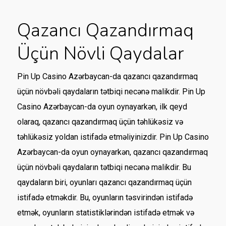
Qazancı Qazandırmaq
Üçün Növli Qaydalar
Pin Up Casino Azərbaycan-da qazancı qazandırmaq
üçün növbəli qaydaların tətbiqi necənə malikdir. Pin Up
Casino Azərbaycan-da oyun oynayarkən, ilk qeyd
olaraq, qazancı qazandırmaq üçün təhlükəsiz və
təhlükəsiz yoldan istifadə etməliyinizdir. Pin Up Casino
Azərbaycan-da oyun oynayarkən, qazancı qazandırmaq
üçün növbəli qaydaların tətbiqi necənə malikdir. Bu
qaydaların biri, oyunları qazancı qazandırmaq üçün
istifadə etməkdir. Bu, oyunların təsvirindən istifadə
etmək, oyunların statistiklərindən istifadə etmək və