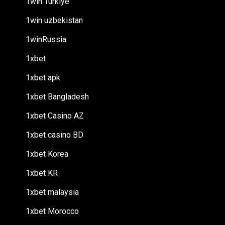
1win Turkiye
1win uzbekistan
1winRussia
1xbet
1xbet apk
1xbet Bangladesh
1xbet Casino AZ
1xbet casino BD
1xbet Korea
1xbet KR
1xbet malaysia
1xbet Morocco