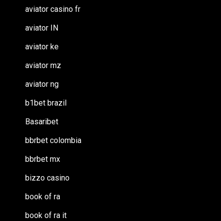
aviator casino fr
aviator IN
aviator ke
aviator mz
aviator ng
b1bet brazil
Basaribet
bbrbet colombia
bbrbet mx
bizzo casino
book of ra
book of ra it