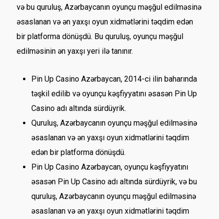
və bu quruluş, Azərbaycanın oyunçu məşğul edilməsinə
əsaslanan və ən yaxşı oyun xidmətlərini təqdim edən
bir platforma dönüşdü. Bu quruluş, oyunçu məşğul
edilməsinin ən yaxşı yeri ilə tanınır.
Pin Up Casino Azərbaycan, 2014-ci ilin baharında
təşkil edilib və oyunçu kəşfiyyatını əsasən Pin Up
Casino adı altında sürdüyrik.
Quruluş, Azərbaycanın oyunçu məşğul edilməsinə
əsaslanan və ən yaxşı oyun xidmətlərini təqdim
edən bir platforma dönüşdü.
Pin Up Casino Azərbaycan, oyunçu kəşfiyyatını
əsasən Pin Up Casino adı altında sürdüyrik, və bu
quruluş, Azərbaycanın oyunçu məşğul edilməsinə
əsaslanan və ən yaxşı oyun xidmətlərini təqdim