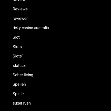
Reviewe
reviewer
ricky casino australia
Slot
Slots
Slots`
slottica
Sober living
Spellen
Spiele
sugar rush