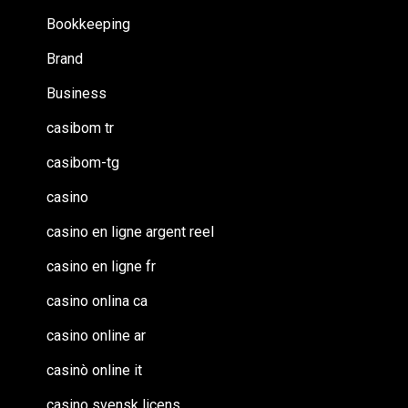
Bookkeeping
Brand
Business
casibom tr
casibom-tg
casino
casino en ligne argent reel
casino en ligne fr
casino onlina ca
casino online ar
casinò online it
casino svensk licens