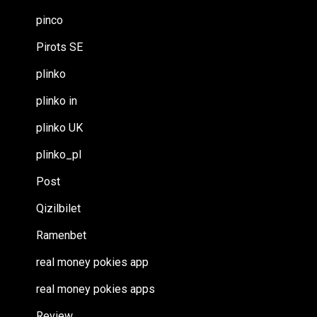
pinco
Pirots SE
plinko
plinko in
plinko UK
plinko_pl
Post
Qizilbilet
Ramenbet
real money pokies app
real money pokies apps
Review