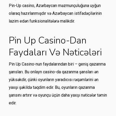
Pin-Up casino, Azərbaycan məzmunçuluğuna uyğun
olaraq hazırlanmışdır və Azərbaycan istifadəçilərinin
lazim edən funksionalitələrə malikdir.
Pin Up Casino-Dan
Faydaları Və Nəticələri
Pin Up Casino-nun faydalarından biri – geniş qazanma
şansları. Bu onlayn casino-da qazanma şansları ən
yüksəkdir, çünki oyunların yaradıcısı rəqəmlərini ən
yaxşı şəkildə təqdim edir. Bu, oyunların qazanma
şansını artırır və oyunçu üçün daha yaxşı nəticələr təmin
edir.