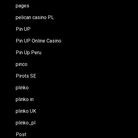
pages
pelican casino PL
Pin UP
Pin UP Online Casino
Pin Up Peru
pinco
Pirots SE
plinko
plinko in
plinko UK
plinko_pl
Post