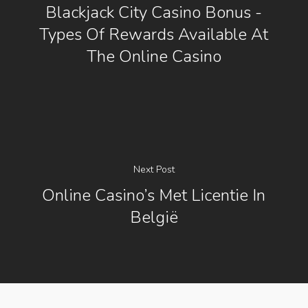
Blackjack City Casino Bonus -
Types Of Rewards Available At
The Online Casino
Next Post
Online Casino’s Met Licentie In
België