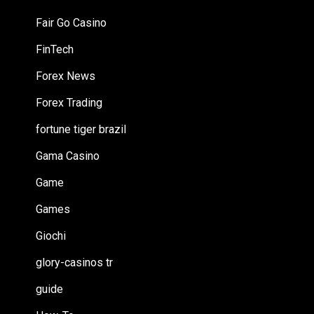
Fair Go Casino
FinTech
Forex News
Forex Trading
fortune tiger brazil
Gama Casino
Game
Games
Giochi
glory-casinos tr
guide