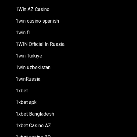
1Win AZ Casino
1win casino spanish
1win fr
1WIN Official In Russia
1win Turkiye
1win uzbekistan
1winRussia
1xbet
1xbet apk
1xbet Bangladesh
1xbet Casino AZ