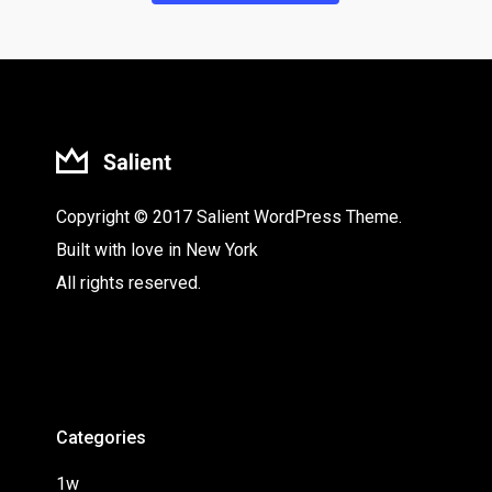
Copyright © 2017 Salient WordPress Theme.
Built with love in New York
All rights reserved.
Categories
1w