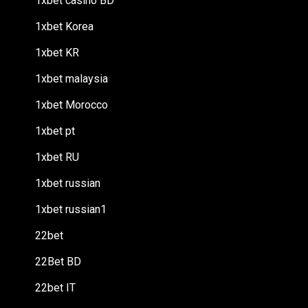
1xbet casino BD
1xbet Korea
1xbet KR
1xbet malaysia
1xbet Morocco
1xbet pt
1xbet RU
1xbet russian
1xbet russian1
22bet
22Bet BD
22bet IT