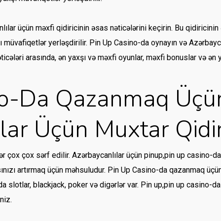
mos
ar üçün məxfi qidiricinin əsas nəticələrini keçirin. Bu qidiricinin 
mo
ı müvafiqetlər yerləşdirilir. Pin Up Casino-da oynayın və Azərbayca
mos
nəticələri arasında, ən yaxşı və məxfi oyunlar, məxfi bonuslar və ən y
Mr 
mr 
no-Da Qazanmaq Üçün
mx-
lar Üçün Muxtar Qidi
ne
oce
 çox çox sərf edilir. Azərbaycanlılar üçün pinup,pin up casino-
oce
sınızı artırmaq üçün məhsuludur. Pin Up Casino-da qazanmaq üçün
oce
da slotlar, blackjack, poker və digərlər var. Pin up,pin up casino-
Onl
niz.
onl