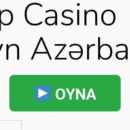
p Casino
cas
cas
cas
yn Azərb
cas
cas
cas
cas
cas
OYNA
cas
Con
cor
Co