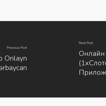
Po
Qiz
Ra
rea
Next Post
rea
Previous Post
Онлайн 
Re
o Onlayn
(1хСлот
Re
ərbaycan
Прилож
rev
ric
Slo
Slo