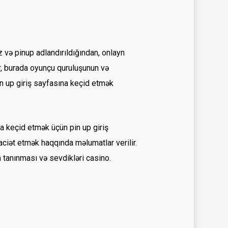
ry-casinos tr
de
w-To
və pinup adlandırıldığından, onlayn
ux
r, burada oyunçu quruluşunun və
avanBet Casino
in up giriş sayfasına keçid etmək
g johnnie
ibet casino TR
a keçid etmək üçün pin up giriş
salbet
ciət etmək haqqında məlumatlar verilir.
i reviewe
 tanınması və sevdikləri casino.
i-review
i-reviews
mbrand