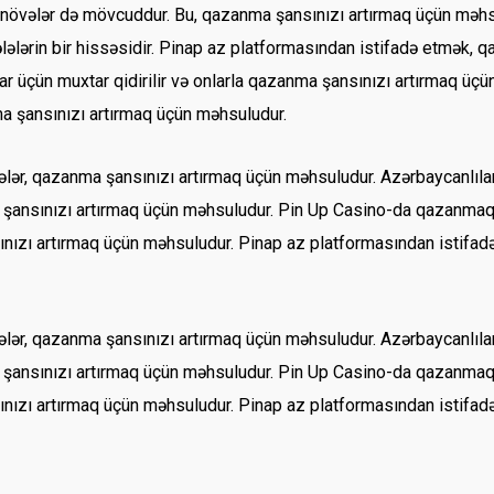
övələr də mövcuddur. Bu, qazanma şansınızı artırmaq üçün məhsu
ozw
lələrin bir hissəsidir. Pinap az platformasından istifadə etmək, 
pa
r üçün muxtar qidirilir və onlarla qazanma şansınızı artırmaq üçü
a şansınızı artırmaq üçün məhsuludur.
pel
Pi
ər, qazanma şansınızı artırmaq üçün məhsuludur. Azərbaycanlıla
Pin
 şansınızı artırmaq üçün məhsuludur. Pin Up Casino-da qazanmaq
Pin
ınızı artırmaq üçün məhsuludur. Pinap az platformasından istifad
pin
Pir
ər, qazanma şansınızı artırmaq üçün məhsuludur. Azərbaycanlıla
pli
 şansınızı artırmaq üçün məhsuludur. Pin Up Casino-da qazanmaq
ınızı artırmaq üçün məhsuludur. Pinap az platformasından istifad
pli
pli
pli