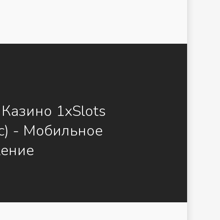
st
ilbilet
menbet
l money pokies app
l money pokies apps
Казино 1xSlots
view
с) - Мобильное
viewe
ение
iewer
ky casino australia
t
ts