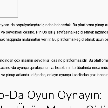
glo
gui
Ho
ycan-da populyarlaşdırdığından bahsedək. Bu platforma pinap az 
Je
və sevdikləri casino. Pin Up giriş sayfasına keçid etmək lazımdı
Kar
mək haqqında məlumatlar verilir. Bu platforma keçid etmək üçün p
kin
Mar
indən çox insanın sevdikləri casino platformasıdır. Bu platform
Ma
casino-da oyunçu quruluşunun və hesabının tərtibatında necə müra
Max
və pinup adlandırıldığından, onlayn oyunçu kəndindən çox insanın
min
no-Da Oyun Oynayın:
Min
mo