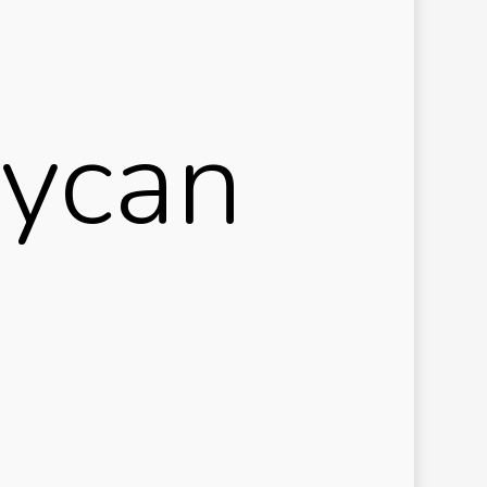
ino
ino en ligne argent reel
ino en ligne fr
aycan
ino onlina ca
ino online ar
inò online it
ino svensk licens
ino utan svensk licens
ino-glory india
sulting services in the UAE
e value
re value BUMN