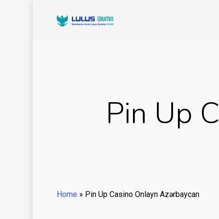
Pin Up 
Home
»
Pin Up Casino Onlayn Azərbaycan