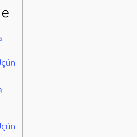
ое
cra
csd
Fai
a
Fin
Fo
Üçün
For
for
a
Ga
Ga
Ga
Üçün
Gio