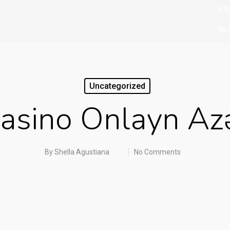
b1b
Bas
bbr
bbr
Uncategorized
biz
Casino Onlayn Az
boo
boo
Bo
By
Shella Agustiana
No Comments
Br
Bu
cas
ca