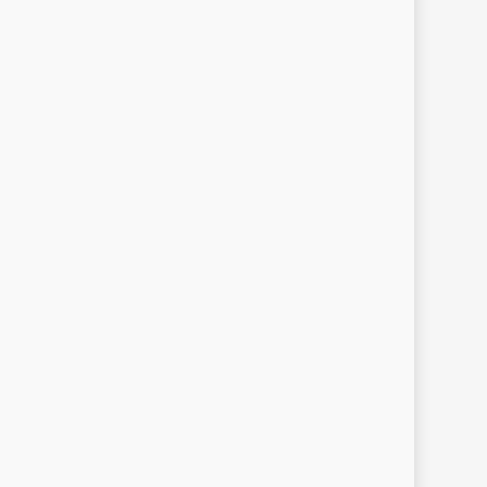
zy time
ino
r Go Casino
Tech
rex News
ex Trading
tune tiger brazil
ma Casino
me
mes
chi