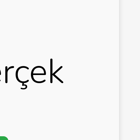
ino
ino en ligne argent reel
ino en ligne fr
ino onlina ca
erçek
ino online ar
inò online it
ino svensk licens
ino utan svensk licens
ino-glory india
sulting services in the UAE
e value
re value BUMN