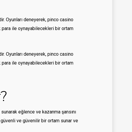
tbet tr
stbet скачать
dir. Oyunları deneyerek, pinco casino
k para ile oynayabilecekleri bir ortam
tbet скачать ru
Bet casino DE
jack bet brazil
dir. Oyunları deneyerek, pinco casino
bbrbet-casino
k para ile oynayabilecekleri bir ortam
ws
anida.mxcasino-online-bono-por-registro
r?
anida.mxcasino-online-con-bono-sin-deposito
anida.mxpaypal-casino
lar sunarak eğlence ve kazanma şansını
ine Casino
, güvenli ve güvenilir bir ortam sunar ve
ine casino au