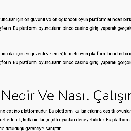
mos
mo
uncular için en güvenli ve en eğlenceli oyun platformlarından biri
şfetin. Bu platform, oyuncuların pinco casino girişi yaparak gerçe
mos
Mr 
mr 
uncular için en güvenli ve en eğlenceli oyun platformlarından biri
mx-
şfetin. Bu platform, oyuncuların pinco casino girişi yaparak gerçe
ne
oce
Nedir Ve Nasıl Çalışı
oce
oce
ine casino platformudur. Bu platform, kullanıcılarına çeşitli oyun
Onl
et ederek, kullanıcılar çeşitli oyunları deneyebilirler. Bu platform
onl
lde tutulduğu garantiye sahiptir.