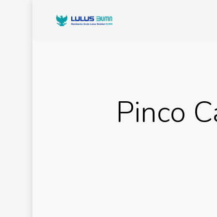
Pinco C