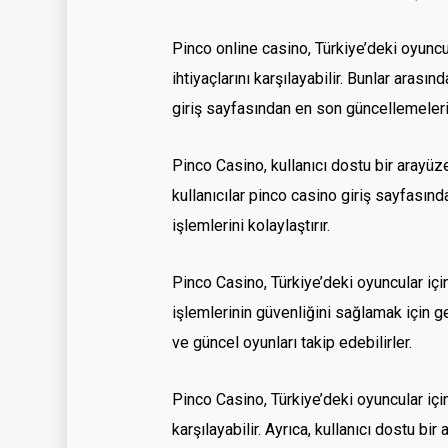
Pinco online casino, Türkiye’deki oyuncul
ihtiyaçlarını karşılayabilir. Bunlar arası
giriş sayfasından en son güncellemeleri v
Pinco Casino, kullanıcı dostu bir arayüz
kullanıcılar pinco casino giriş sayfasın
işlemlerini kolaylaştırır.
Pinco Casino, Türkiye’deki oyuncular için 
işlemlerinin güvenliğini sağlamak için ge
ve güncel oyunları takip edebilirler.
Pinco Casino, Türkiye’deki oyuncular için
karşılayabilir. Ayrıca, kullanıcı dostu bi