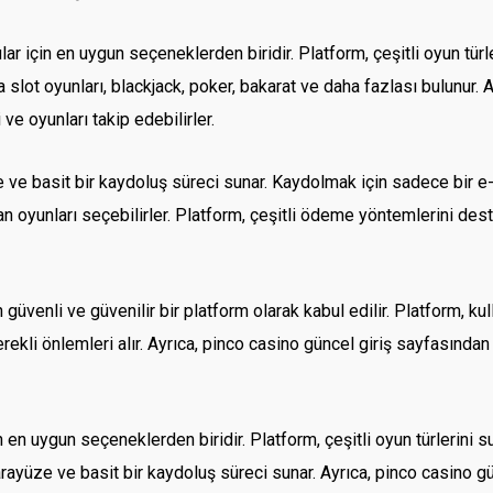
ozw
ar için en uygun seçeneklerden biridir. Platform, çeşitli oyun tür
pa
nda slot oyunları, blackjack, poker, bakarat ve daha fazlası bulunur. 
pel
e oyunları takip edebilirler.
Pi
e ve basit bir kaydoluş süreci sunar. Kaydolmak için sadece bir e-
Pin
dan oyunları seçebilirler. Platform, çeşitli ödeme yöntemlerini de
Pin
pin
güvenli ve güvenilir bir platform olarak kabul edilir. Platform, kull
Pir
rekli önlemleri alır. Ayrıca, pinco casino güncel giriş sayfasında
pli
pli
 en uygun seçeneklerden biridir. Platform, çeşitli oyun türlerini s
pli
r arayüze ve basit bir kaydoluş süreci sunar. Ayrıca, pinco casino gü
pli