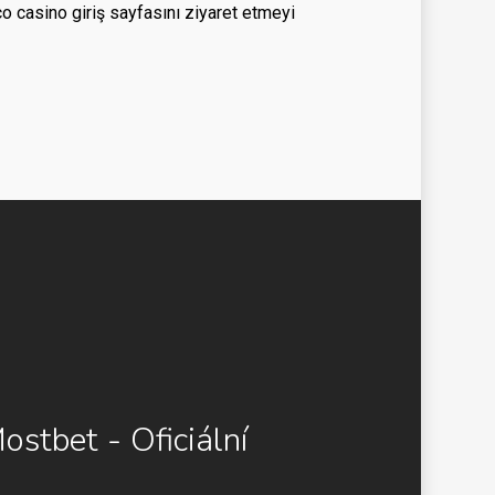
co casino giriş sayfasını ziyaret etmeyi
st
ilbilet
menbet
l money pokies app
l money pokies apps
view
viewe
iewer
ky casino australia
t
ostbet - Oficiální
ts