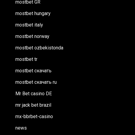
mostbet GR
mostbet hungary
mostbet italy
mostbet norway
mostbet ozbekistonda
mostbet tr
mostbet скачать
mostbet скачать ru
Mr Bet casino DE
mr jack bet brazil
mx-bbrbet-casino
news