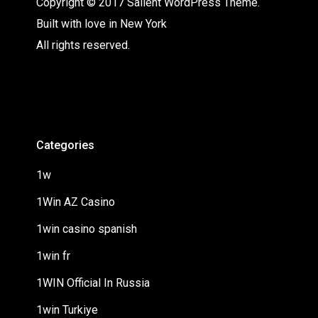
Copyright © 2017 Salient WordPress Theme.
Built with love in New York
All rights reserved.
Categories
1w
1Win AZ Casino
1win casino spanish
1win fr
1WIN Official In Russia
1win Turkiye