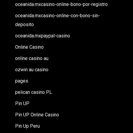
oceanida.mxcasino-online-bono-por-registro
oceanida.mxcasino-online-con-bono-sin-
deposito
oceanida.mxpaypal-casino
Online Casino
online casino au
ozwin au casino
pages
pelican casino PL
Pin UP
Pin UP Online Casino
Pin Up Peru