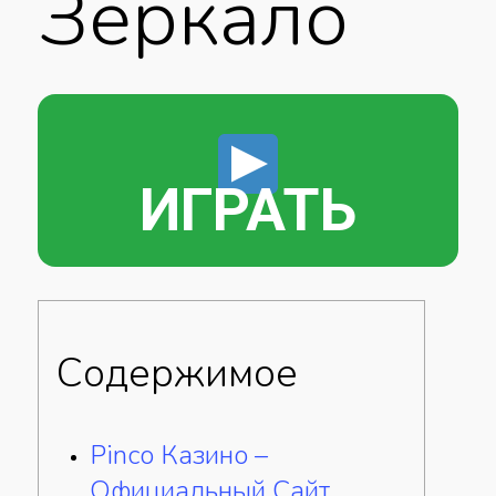
Зеркало
ИГРАТЬ
Содержимое
Pinco Казино –
Официальный Сайт