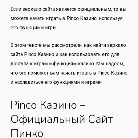
Если зеркало сайта является официальным, то вы
можете начать играть в Pinco Казино, используя
его функции и игры.
В этом тексте мы рассмотрели, как найти зеркало
сайта Pinco Казино и как использовать его для
доступа к играм и функциям казино. Мы надеем,
что это поможет вам начать играть в Pinco Казино
и насладиться его функциями и играми.
Pinco Казино –
Официальный Сайт
Пинко