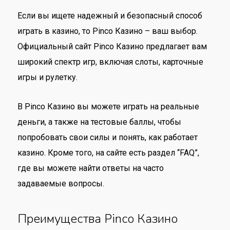
Если вы ищете надежный и безопасный способ
играть в казино, то Pinco Казино – ваш выбор.
Официальный сайт Pinco Казино предлагает вам
широкий спектр игр, включая слоты, карточные
игры и рулетку.
В Pinco Казино вы можете играть на реальные
деньги, а также на тестовые баллы, чтобы
попробовать свои силы и понять, как работает
казино. Кроме того, на сайте есть раздел “FAQ”,
где вы можете найти ответы на часто
задаваемые вопросы.
Преимущества Pinco Казино