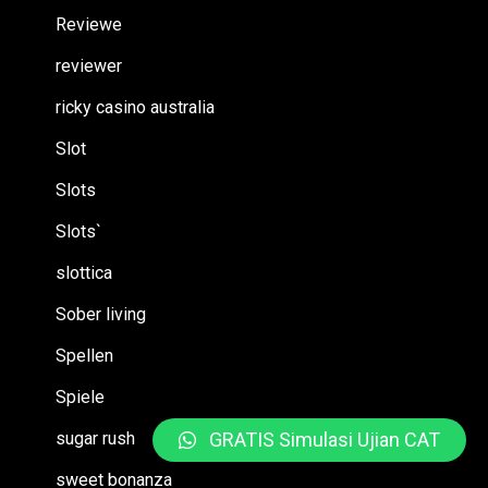
Reviewe
reviewer
ricky casino australia
Slot
Slots
Slots`
slottica
Sober living
Spellen
Spiele
sugar rush
GRATIS Simulasi Ujian CAT
sweet bonanza