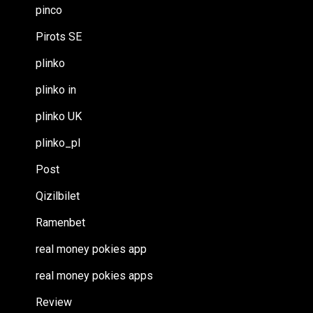
pinco
Pirots SE
plinko
plinko in
plinko UK
plinko_pl
Post
Qizilbilet
Ramenbet
real money pokies app
real money pokies apps
Review