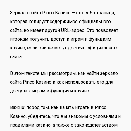
Зеркало сайта Pinco Казино – это веб-страница,
которая копирует содержимое официального
сайта, но имеет другой URL-адрес. Это позволяет
игрокам получить доступ к играм и функциям
казино, если они не могут достичь официального
сайта.
В этом тексте мы рассмотрим, как найти зеркало
сайта Pinco Казино и как использовать его для
доступа к играм и функциям казино.
Важно: перед тем, как начать играть в Pinco
Казино, убедитесь, что вы знакомы с условиями и
правилами казино, а также с законодательством