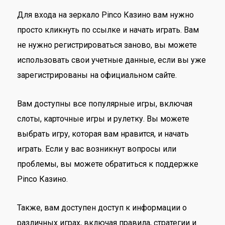
Для входа на зеркало Pinco Казино вам нужно
просто кликнуть по ссылке и начать играть. Вам
не нужно регистрироваться заново, вы можете
использовать свои учетные данные, если вы уже
зарегистрированы на официальном сайте.
Вам доступны все популярные игры, включая
слоты, карточные игры и рулетку. Вы можете
выбрать игру, которая вам нравится, и начать
играть. Если у вас возникнут вопросы или
проблемы, вы можете обратиться к поддержке
Pinco Казино.
Также, вам доступен доступ к информации о
различных играх, включая правила, стратегии и