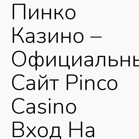
Пинко
Казино –
Официальн
Сайт Pinco
Casino
Вход На