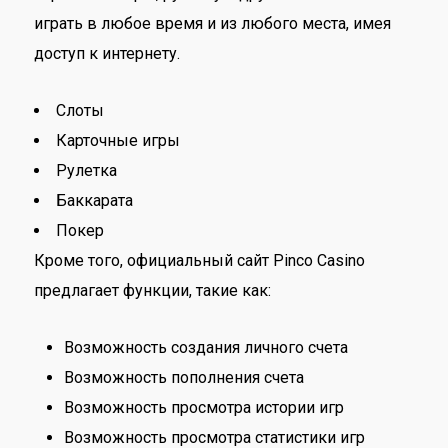
играть в любое время и из любого места, имея
доступ к интернету.
Слоты
Карточные игры
Рулетка
Баккарата
Покер
Кроме того, официальный сайт Pinco Casino
предлагает функции, такие как:
Возможность создания личного счета
Возможность пополнения счета
Возможность просмотра истории игр
Возможность просмотра статистики игр