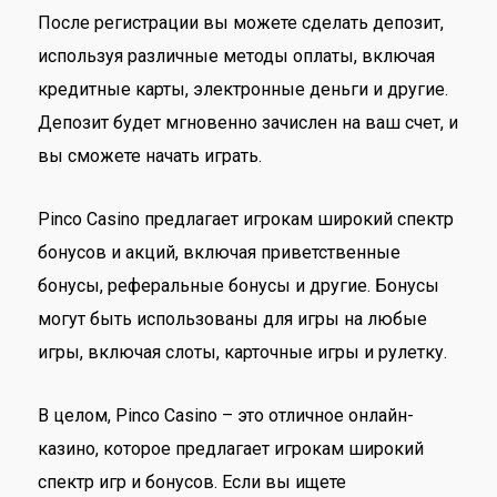
После регистрации вы можете сделать депозит,
используя различные методы оплаты, включая
кредитные карты, электронные деньги и другие.
Депозит будет мгновенно зачислен на ваш счет, и
вы сможете начать играть.
Pinco Casino предлагает игрокам широкий спектр
бонусов и акций, включая приветственные
бонусы, реферальные бонусы и другие. Бонусы
могут быть использованы для игры на любые
игры, включая слоты, карточные игры и рулетку.
В целом, Pinco Casino – это отличное онлайн-
казино, которое предлагает игрокам широкий
спектр игр и бонусов. Если вы ищете