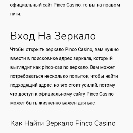
официальный сайт Pinco Casino, то вы на правом
пути.
Вход На Зеркало
Чтобы открыть зеркало Pinco Casino, вам нужно
ввести в поисковике адрес зеркала, который
выглядит как pinco-casino зеркало. Вам может
потребоваться несколько попыток, чтобы найти
подходящий адрес, но это стоит усилий, потому
что доступ к официальному сайту Pinco Casino
может быть жизненно важен для вас.
Как Найти Зеркало Pinco Casino