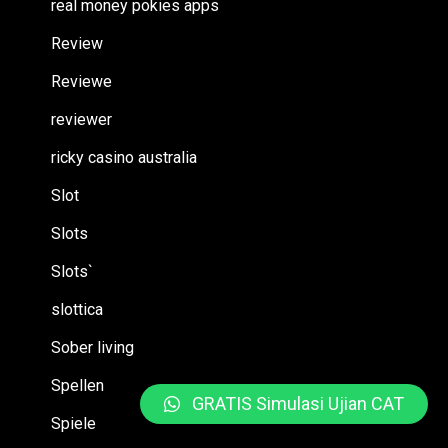
real money pokies apps
Review
Reviewe
reviewer
ricky casino australia
Slot
Slots
Slots`
slottica
Sober living
Spellen
GRATIS Simulasi Ujian CAT
Spiele