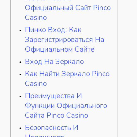
Официальный Сайт Pinco
Casino
Пинко Вход: Как
Зарегистрироваться На
Официальном Сайте
Вход На Зеркало
Как Найти Зеркало Pinco
Casino
Преимущества И
Функции Официального
Сайта Pinco Casino
Безопасность И