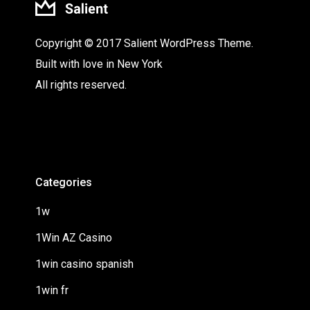
Copyright © 2017 Salient WordPress Theme.
Built with love in New York
All rights reserved.
Categories
1w
1Win AZ Casino
1win casino spanish
1win fr