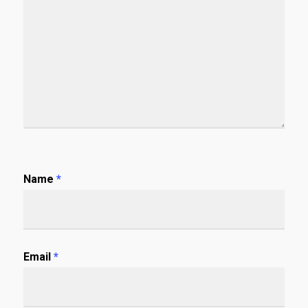
Name
*
Email
*