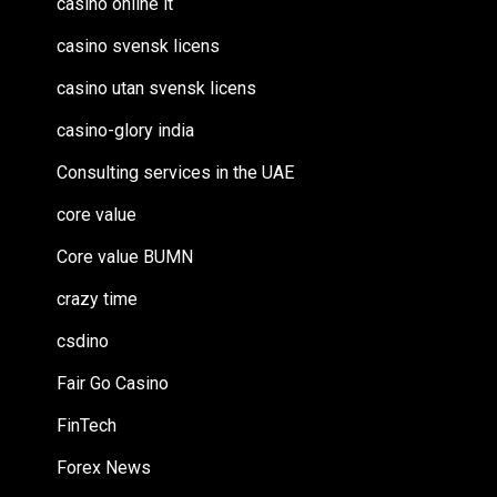
casinò online it
casino svensk licens
casino utan svensk licens
casino-glory india
Consulting services in the UAE
core value
Core value BUMN
crazy time
csdino
Fair Go Casino
FinTech
Forex News