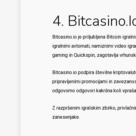
4. Bitcasino.i
Bitcasino.io je priljubljena Bitcoin igra
igralnimi avtomati, namiznimi video igra
gaming in Quickspin, zagotavlja vrhunske
Bitcasino.io podpira številne kriptovalu
pripravljenimi promocijami in zavezanos
odgovorno odgovori kakršna koli vprašanj
Z razpršenim igralskim zbirko, privlačnim
zanesenjake.