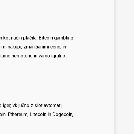
ino
ino en ligne argent reel
ino en ligne fr
in kot način plačila. Bitcoin gambling
ino onlina ca
rimi nakupi, zmanjšanimi ceno, in
ino online ar
vljamo nemoteno in varno igralno
inò online it
ino svensk licens
ino utan svensk licens
ino-glory india
 iger, vključno z slot avtomati,
sulting services in the UAE
coin, Ethereum, Litecoin in Dogecoin,
e value
re value BUMN