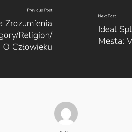
ozw
Previous Post
Next Post
pa
 Zrozumienia
Ideal Sp
pel
ory/religion/
Mesta: V
Pi
d O Człowieku
Pin
Pin
pin
Pir
pli
pli
pli
pli