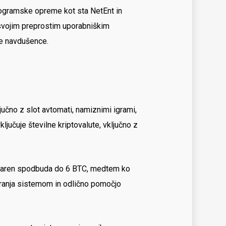
programske opreme kot sta NetEnt in
zy time
 svojim preprostim uporabniškim
ino
nje navdušence.
r Go Casino
Tech
rex News
ljučno z slot avtomati, namiznimi igrami,
ex Trading
jučuje številne kriptovalute, vključno z
tune tiger brazil
ma Casino
adodaren spodbuda do 6 BTC, medtem ko
me
granja sistemom in odlično pomočjo
mes
chi