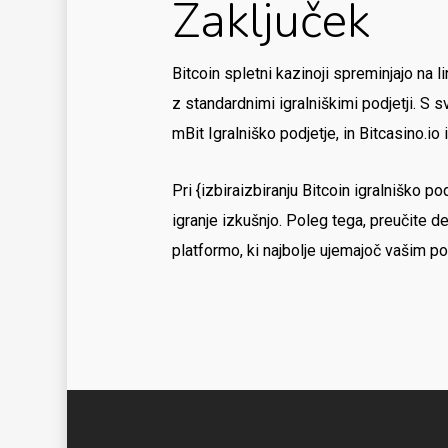
Zaključek
Bitcoin spletni kazinoji spreminjajo na li
z standardnimi igralniškimi podjetji. S s
mBit Igralniško podjetje, in Bitcasino.io
Pri {izbiraizbiranju Bitcoin igralniško p
igranje izkušnjo. Poleg tega, preučite d
platformo, ki najbolje ujemajoč vašim p