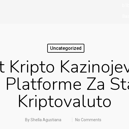
b1b
Bas
bbr
bbr
Uncategorized
biz
t Kripto Kazinojev
boo
boo
 Platforme Za St
Bo
Kriptovaluto
Br
Bu
cas
By
Shella Agustiana
No Comments
ca