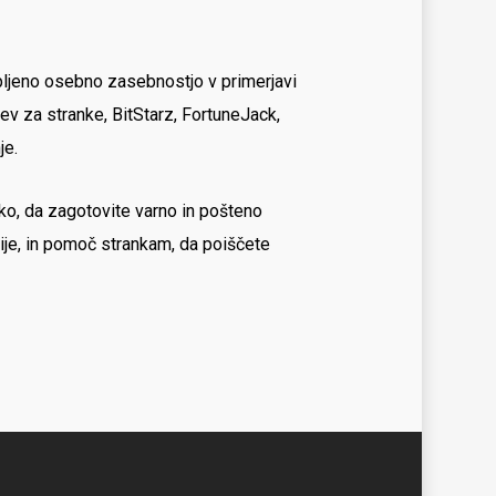
tbet tr
stbet скачать
okrepljeno osebno zasebnostjo v primerjavi
tbet скачать ru
tev za stranke, BitStarz, FortuneJack,
je.
Bet casino DE
jack bet brazil
tako, da zagotovite varno in pošteno
bbrbet-casino
ocije, in pomoč strankam, da poiščete
ws
anida.mxcasino-online-bono-por-registro
anida.mxcasino-online-con-bono-sin-deposito
anida.mxpaypal-casino
ine Casino
ine casino au