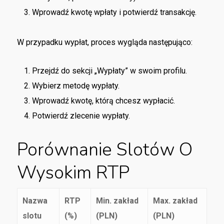
Wprowadź kwotę wpłaty i potwierdź transakcję.
W przypadku wypłat, proces wygląda następująco:
Przejdź do sekcji „Wypłaty” w swoim profilu.
Wybierz metodę wypłaty.
Wprowadź kwotę, którą chcesz wypłacić.
Potwierdź zlecenie wypłaty.
Porównanie Slotów O
Wysokim RTP
Nazwa
RTP
Min. zakład
Max. zakład
slotu
(%)
(PLN)
(PLN)