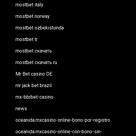
mostbet italy
mostbet norway
mostbet ozbekistonda
mostbet tr
mostbet скачать
mostbet скачать ru
Mr Bet casino DE
mr jack bet brazil
mx-bbrbet-casino
news
oceanida.mxcasino-online-bono-por-registro
oceanida.mxcasino-online-con-bono-sin-