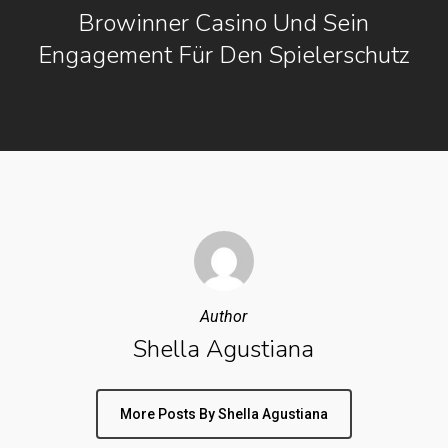
Browinner Casino Und Sein
Engagement Für Den Spielerschutz
Author
Shella Agustiana
More Posts By Shella Agustiana