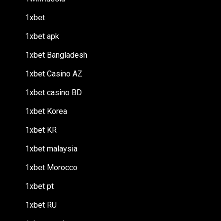
1xbet
1xbet apk
1xbet Bangladesh
1xbet Casino AZ
1xbet casino BD
1xbet Korea
1xbet KR
1xbet malaysia
1xbet Morocco
1xbet pt
1xbet RU