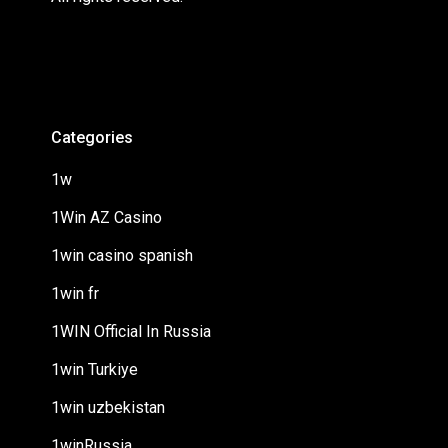
Categories
1w
1Win AZ Casino
1win casino spanish
1win fr
1WIN Official In Russia
1win Turkiye
1win uzbekistan
1winRussia