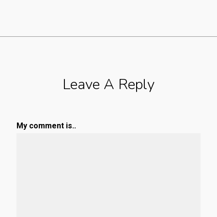
Leave A Reply
My comment is..