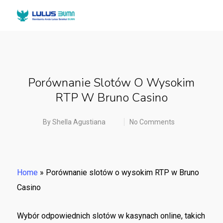
Porównanie Slotów O Wysokim
RTP W Bruno Casino
By
Shella Agustiana
No Comments
Home
»
Porównanie slotów o wysokim RTP w Bruno
Casino
Wybór odpowiednich slotów w kasynach online, takich