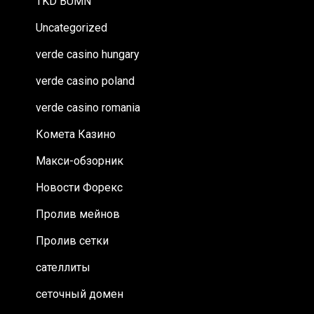
TKD BUMN
Uncategorized
verde casino hungary
verde casino poland
verde casino romania
Комета Казино
Макси-обзорник
Новости Форекс
Пролив мейнов
Пролив сетки
сателлиты
сеточный домен