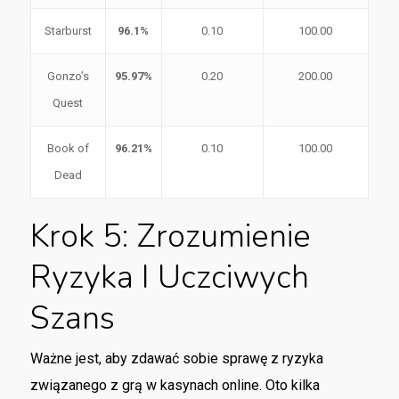
Starburst
96.1%
0.10
100.00
Gonzo’s
95.97%
0.20
200.00
Quest
Book of
96.21%
0.10
100.00
Dead
Krok 5: Zrozumienie
Ryzyka I Uczciwych
Szans
Ważne jest, aby zdawać sobie sprawę z ryzyka
związanego z grą w kasynach online. Oto kilka