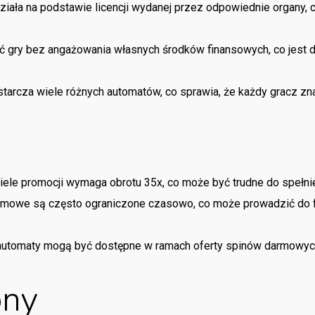
ziała na podstawie licencji wydanej przez odpowiednie organy
cra
ć gry bez angażowania własnych środków finansowych, co jest 
csd
Fai
tarcza wiele różnych automatów, co sprawia, że każdy gracz znaj
Fin
Fo
For
ele promocji wymaga obrotu 35x, co może być trudne do spełnien
for
mowe są często ograniczone czasowo, co może prowadzić do frust
Ga
Ga
utomaty mogą być dostępne w ramach oferty spinów darmowych
Ga
ony
Gio