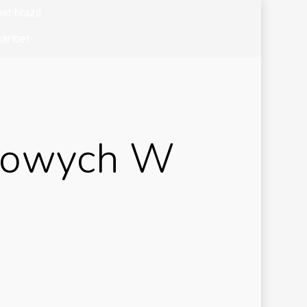
et brazil
aribet
bet colombia
bet mx
zo casino
mowych W
k of ra
k of ra it
okkeeping
and
siness
ibom tr
sibom-tg