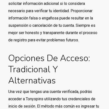
solicitar información adicional si lo considera
necesario para verificar tu identidad. Proporcionar
información falsa o engañosa puede resultar en la
suspensión o cancelación de tu cuenta. Siempre es
mejor ser honesto y transparente durante el proceso
de registro para evitar problemas futuros.
Opciones De Acceso:
Tradicional Y
Alternativas
Una vez que tengas una cuenta verificada, podrás
acceder a Tonyspins utilizando tus credenciales de
inicio de sesión. El método más común es ingresar tu