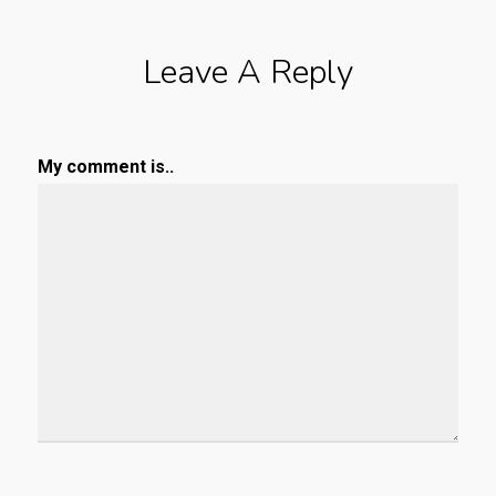
Leave A Reply
My comment is..