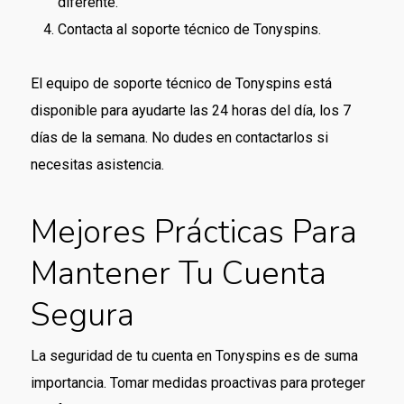
diferente.
Contacta al soporte técnico de Tonyspins.
El equipo de soporte técnico de Tonyspins está
disponible para ayudarte las 24 horas del día, los 7
días de la semana. No dudes en contactarlos si
necesitas asistencia.
Mejores Prácticas Para
Mantener Tu Cuenta
Segura
La seguridad de tu cuenta en Tonyspins es de suma
importancia. Tomar medidas proactivas para proteger