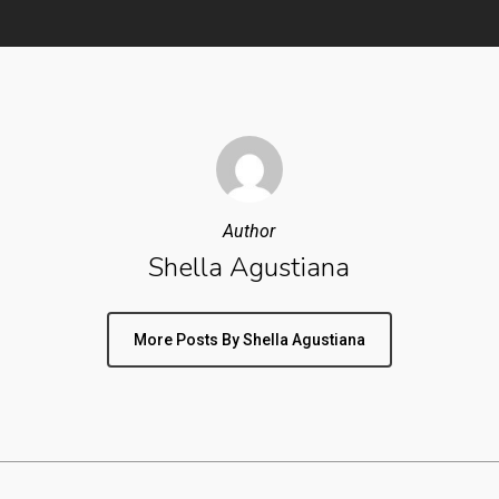
Author
Shella Agustiana
More Posts By Shella Agustiana