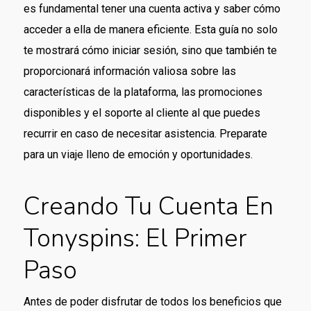
es fundamental tener una cuenta activa y saber cómo
acceder a ella de manera eficiente. Esta guía no solo
te mostrará cómo iniciar sesión, sino que también te
proporcionará información valiosa sobre las
características de la plataforma, las promociones
disponibles y el soporte al cliente al que puedes
recurrir en caso de necesitar asistencia. Preparate
para un viaje lleno de emoción y oportunidades.
Creando Tu Cuenta En
Tonyspins: El Primer
Paso
Antes de poder disfrutar de todos los beneficios que