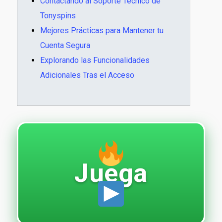
Contactando al Soporte Técnico de
Tonyspins
Mejores Prácticas para Mantener tu
Cuenta Segura
Explorando las Funcionalidades
Adicionales Tras el Acceso
Juega