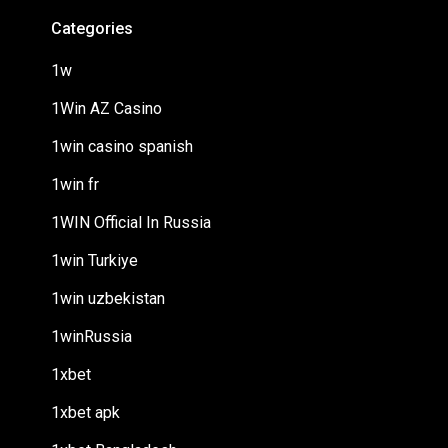
Categories
1w
1Win AZ Casino
1win casino spanish
1win fr
1WIN Official In Russia
1win Turkiye
1win uzbekistan
1winRussia
1xbet
1xbet apk