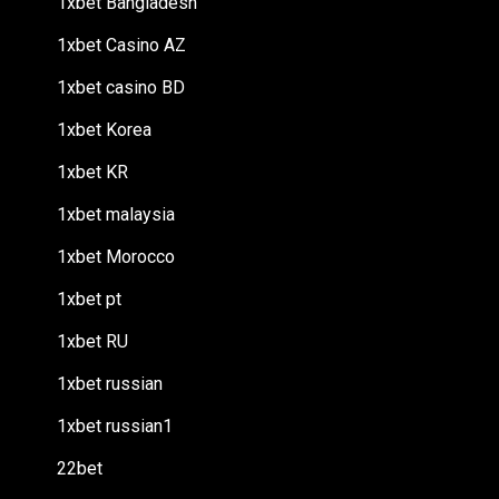
1xbet Bangladesh
1xbet Casino AZ
1xbet casino BD
1xbet Korea
1xbet KR
1xbet malaysia
1xbet Morocco
1xbet pt
1xbet RU
1xbet russian
1xbet russian1
22bet