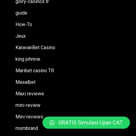
glory-casinos tr
guide
How-To
Jeux
KaravanBet Casino
king johnnie
Maribet casino TR
Masalbet
Maxi reviewe
mini-review
Mini-reviews
GRATIS Simulasi Ujian CAT
mombrand