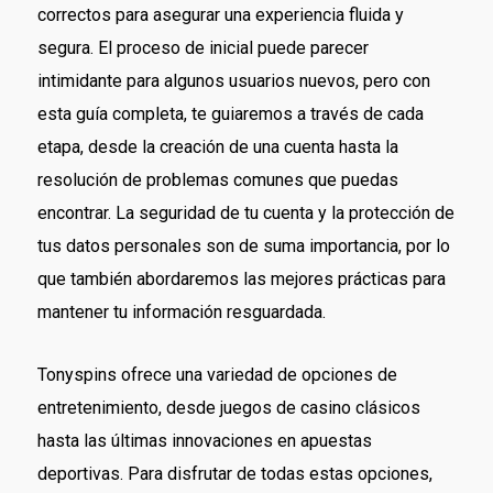
correctos para asegurar una experiencia fluida y
segura. El proceso de
inicial puede parecer
intimidante para algunos usuarios nuevos, pero con
esta guía completa, te guiaremos a través de cada
etapa, desde la creación de una cuenta hasta la
resolución de problemas comunes que puedas
encontrar. La seguridad de tu cuenta y la protección de
tus datos personales son de suma importancia, por lo
que también abordaremos las mejores prácticas para
mantener tu información resguardada.
Tonyspins ofrece una variedad de opciones de
entretenimiento, desde juegos de casino clásicos
hasta las últimas innovaciones en apuestas
deportivas. Para disfrutar de todas estas opciones,