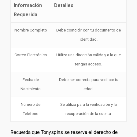
Información
Detalles
Requerida
Nombre Completo
Debe coincidir con tu documento de
identidad.
Correo Electrónico
Utiliza una dirección válida y a la que
tengas acceso.
Fecha de
Debe ser correcta para verificar tu
Nacimiento
edad.
Número de
Se utiliza para la verificación y la
Teléfono
recuperación de la cuenta.
Recuerda que Tonyspins se reserva el derecho de