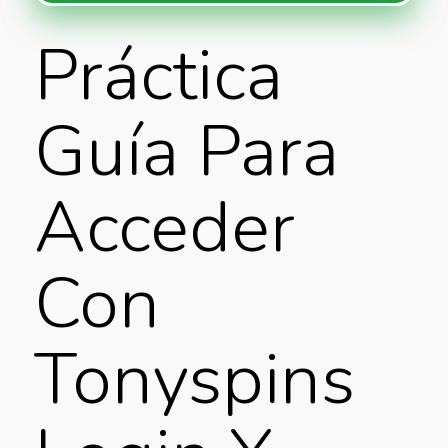
Práctica
Guía Para
Acceder
Con
Tonyspins