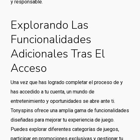
y responsable.
Explorando Las
Funcionalidades
Adicionales Tras El
Acceso
Una vez que has logrado completar el proceso de
y
has accedido a tu cuenta, un mundo de
entretenimiento y oportunidades se abre ante ti.
Tonyspins ofrece una amplia gama de funcionalidades
diseñadas para mejorar tu experiencia de juego.
Puedes explorar diferentes categorías de juegos,
participar en promociones exclusivas y gestionar tu