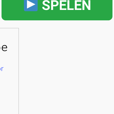
SPELEN
glo
gui
Ho
Je
Kar
ое
kin
Mar
r
Ma
Max
min
Min
mo