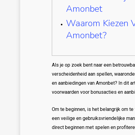
Amonbet
Waarom Kiezen 
Amonbet?
Als je op zoek bent naar een betrouwbar
verscheidenheid aan spellen, waaronder
en aanbiedingen van Amonbet? In dit ar
voorwaarden voor bonusacties en aanb
Om te beginnen, is het belangrijk om t
een veilige en gebruiksvriendelijke mani
direct beginnen met spelen en profiter