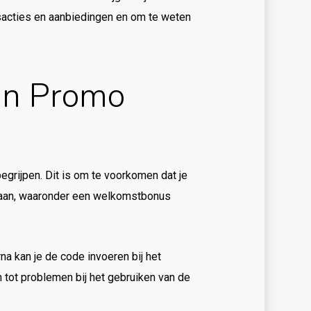
usacties en aanbiedingen en om te weten
in au casino
ges
ican casino PL
an Promo
n UP
 UP Online Casino
 Up Peru
egrijpen. Dit is om te voorkomen dat je
co
s aan, waaronder een welkomstbonus
ots SE
nko
a kan je de code invoeren bij het
nko in
n tot problemen bij het gebruiken van de
nko UK
nko_pl