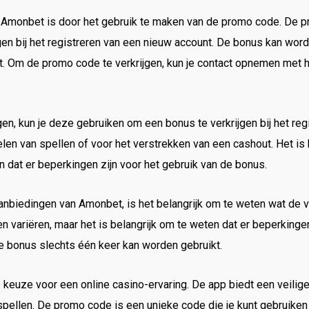
mos
n Amonbet is door het gebruik te maken van de promo code. De p
mo
gen bij het registreren van een nieuw account. De bonus kan word
ut. Om de promo code te verkrijgen, kun je contact opnemen me
mos
Mr 
mr 
n, kun je deze gebruiken om een bonus te verkrijgen bij het reg
len van spellen of voor het verstrekken van een cashout. Het is
mx-
 dat er beperkingen zijn voor het gebruik van de bonus.
ne
oce
anbiedingen van Amonbet, is het belangrijk om te weten wat de 
oce
variëren, maar het is belangrijk om te weten dat er beperkingen
de bonus slechts één keer kan worden gebruikt.
oce
Onl
keuze voor een online casino-ervaring. De app biedt een veilig
onl
 spellen. De promo code is een unieke code die je kunt gebruiken