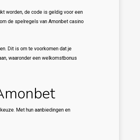
st
kt worden, de code is geldig voor een
k om de spelregels van Amonbet casino
ilbilet
menbet
l money pokies app
en. Dit is om te voorkomen dat je
s aan, waaronder een welkomstbonus
l money pokies apps
view
viewe
 Amonbet
iewer
ky casino australia
e keuze. Met hun aanbiedingen en
t
ts