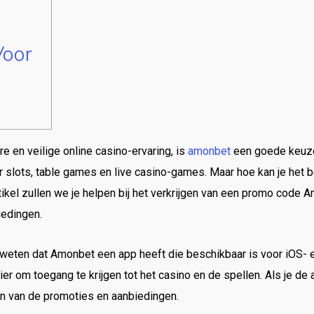
mo
Mon
Voor
Mo
Mo
mo
mo
e en veilige online casino-ervaring, is
amonbet
een goede keuze
mo
 slots, table games en live casino-games. Maar hoe kan je het
tikel zullen we je helpen bij het verkrijgen van een promo code 
mo
iedingen.
mos
mos
e weten dat Amonbet een app heeft die beschikbaar is voor iOS- 
er om toegang te krijgen tot het casino en de spellen. Als je de 
mo
en van de promoties en aanbiedingen.
mo