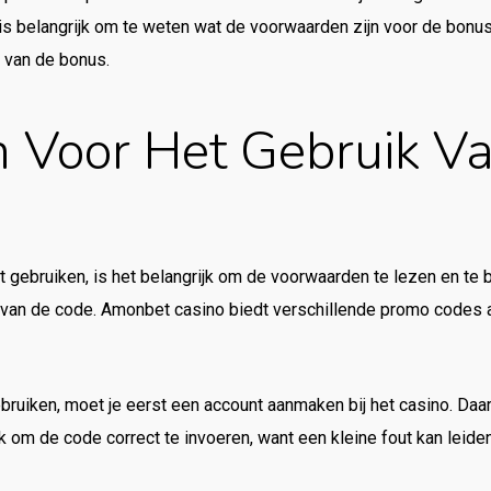
 is belangrijk om te weten wat de voorwaarden zijn voor de bon
ozw
k van de bonus.
pa
pel
 Voor Het Gebruik V
Pi
Pin
Pin
gebruiken, is het belangrijk om de voorwaarden te lezen en te b
pin
n van de code. Amonbet casino biedt verschillende promo code
Pir
pli
iken, moet je eerst een account aanmaken bij het casino. Daarn
pli
k om de code correct te invoeren, want een kleine fout kan leide
pli
pli