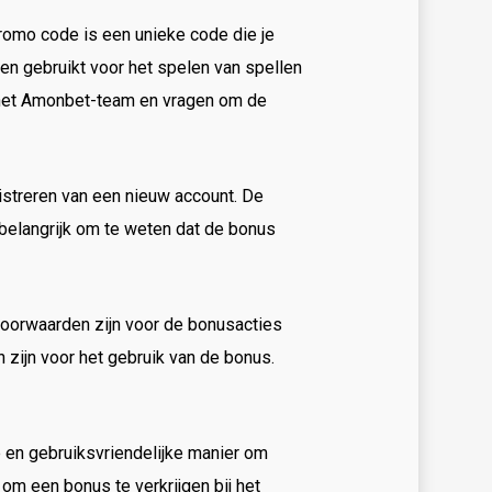
tbet tr
romo code is een unieke code die je
stbet скачать
en gebruikt voor het spelen van spellen
t het Amonbet-team en vragen om de
tbet скачать ru
Bet casino DE
jack bet brazil
istreren van een nieuw account. De
 belangrijk om te weten dat de bonus
bbrbet-casino
ws
anida.mxcasino-online-bono-por-registro
voorwaarden zijn voor de bonusacties
anida.mxcasino-online-con-bono-sin-deposito
 zijn voor het gebruik van de bonus.
anida.mxpaypal-casino
ine Casino
e en gebruiksvriendelijke manier om
ine casino au
 om een bonus te verkrijgen bij het