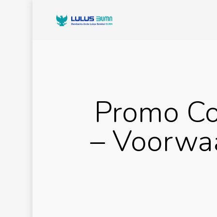
Promo Co
– Voorwa