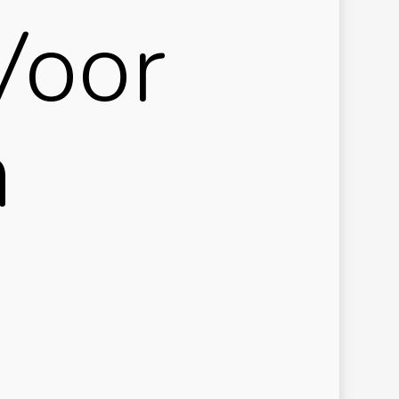
Voor
zy time
ino
r Go Casino
n
Tech
rex News
ex Trading
tune tiger brazil
ma Casino
me
mes
chi