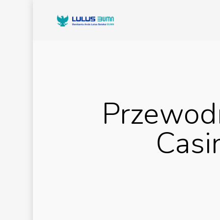
Przewodn
Casi