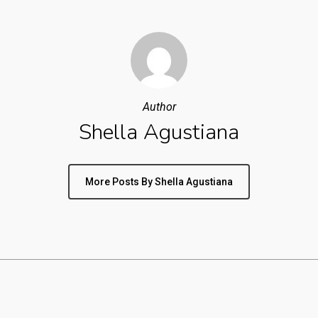
ozw
pa
pel
Pi
Author
Shella Agustiana
Pin
Pin
pin
More Posts By Shella Agustiana
Pir
pli
pli
pli
pli