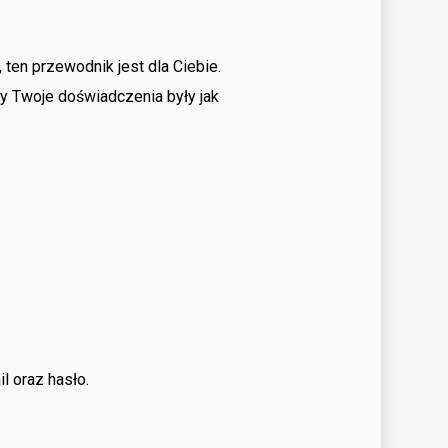
ino
ino en ligne argent reel
ten przewodnik jest dla Ciebie.
by Twoje doświadczenia były jak
ino en ligne fr
ino onlina ca
ino online ar
inò online it
ino svensk licens
ino utan svensk licens
ino-glory india
sulting services in the UAE
l oraz hasło.
e value
re value BUMN