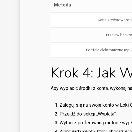
Metoda
Karta kredytowa/d
Przelew banko
Portfele elektroniczne (np. S
Krok 4: Jak W
Aby wypłacić środki z konta, wykonaj na
Zaloguj się na swoje konto w Loki 
Przejdź do sekcji „Wypłata”.
Wybierz preferowaną metodę wypła
Wprowadź kwotę, którą chcesz wyp