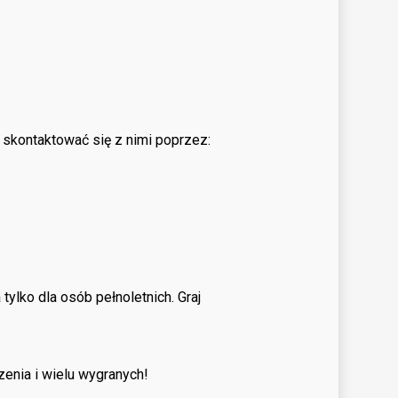
no brand
o slot
no-brand
nobrand
 skontaktować się z nimi poprzez:
nogame
noslot
stbet
stbet GR
tbet hungary
ylko dla osób pełnoletnich. Graj
tbet italy
stbet norway
enia i wielu wygranych!
stbet ozbekistonda