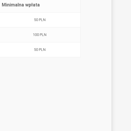
ry-casinos tr
Minimalna wpłata
de
50 PLN
w-To
ux
100 PLN
avanBet Casino
50 PLN
g johnnie
ibet casino TR
salbet
i reviewe
i-review
i-reviews
mbrand