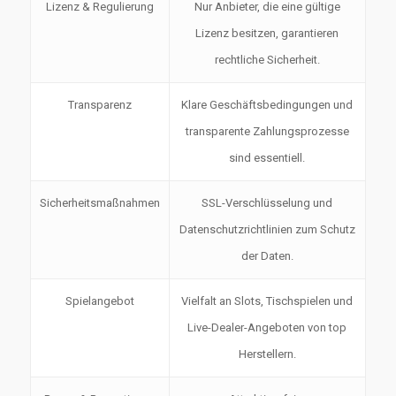
Lizenz & Regulierung
Nur Anbieter, die eine gültige
Lizenz besitzen, garantieren
rechtliche Sicherheit.
Transparenz
Klare Geschäftsbedingungen und
transparente Zahlungsprozesse
sind essentiell.
Sicherheitsmaßnahmen
SSL-Verschlüsselung und
Datenschutzrichtlinien zum Schutz
der Daten.
Spielangebot
Vielfalt an Slots, Tischspielen und
Live-Dealer-Angeboten von top
Herstellern.