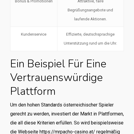
Bonus & Promotionen
Attraktive, faire
Begrüßungsangebote und
laufende Aktionen.
Kundenservice
Effizierte, deutschsprachige
Unterstützung rund um die Uhr.
Ein Beispiel Für Eine
Vertrauenswürdige
Plattform
Um den hohen Standards österreichischer Spieler
gerecht zu werden, investiert der Markt in Plattformen,
die all diese Kriterien erfüllen. So wird beispielsweise
die Webseite https://mrpacho-casino.at/ regelmäßig