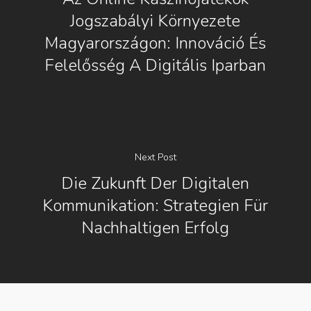
Jogszabályi Környezete
Magyarországon: Innováció És
Felelősség A Digitális Iparban
Next Post
Die Zukunft Der Digitalen
Kommunikation: Strategien Für
Nachhaltigen Erfolg