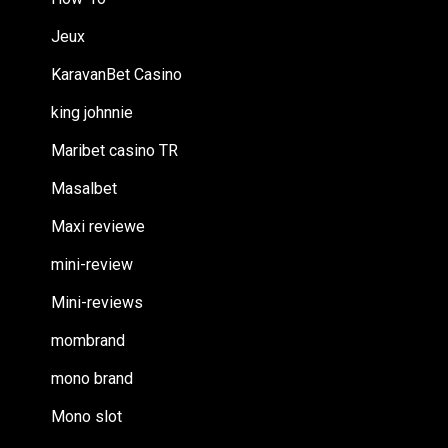
Jeux
KaravanBet Casino
king johnnie
Maribet casino TR
Masalbet
Maxi reviewe
mini-review
Mini-reviews
mombrand
mono brand
Mono slot