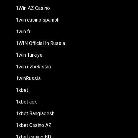
1Win AZ Casino
1win casino spanish
1win fr
1WIN Official In Russia
1win Turkiye
1win uzbekistan
1winRussia
1xbet
1xbet apk
1xbet Bangladesh
1xbet Casino AZ
1xbet casino BD