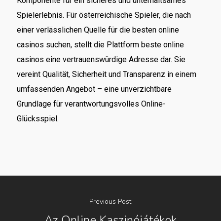
Komponente für ein sicheres und unterhaltsames
Spielerlebnis. Für österreichische Spieler, die nach
einer verlässlichen Quelle für die besten online
casinos suchen, stellt die Plattform beste online
casinos eine vertrauenswürdige Adresse dar. Sie
vereint Qualität, Sicherheit und Transparenz in einem
umfassenden Angebot – eine unverzichtbare
Grundlage für verantwortungsvolles Online-
Glücksspiel.
Previous Post
Az Online Kaszinójátékok