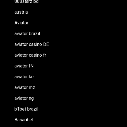
888starz bd
austria
Aviator
aviator brazil
aviator casino DE
aviator casino fr
aviator IN
aviator ke
aviator mz
aviator ng
b1bet brazil
Basaribet