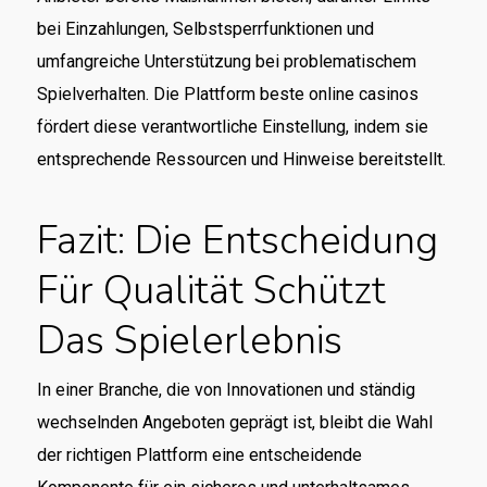
bei Einzahlungen, Selbstsperrfunktionen und
umfangreiche Unterstützung bei problematischem
Spielverhalten. Die Plattform beste online casinos
fördert diese verantwortliche Einstellung, indem sie
entsprechende Ressourcen und Hinweise bereitstellt.
Fazit: Die Entscheidung
Für Qualität Schützt
Das Spielerlebnis
In einer Branche, die von Innovationen und ständig
wechselnden Angeboten geprägt ist, bleibt die Wahl
der richtigen Plattform eine entscheidende