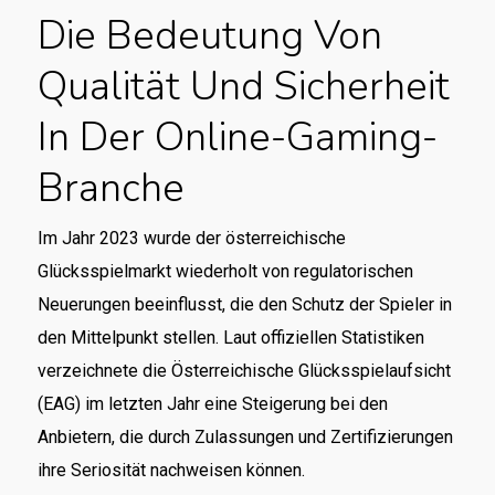
Die Bedeutung Von
Qualität Und Sicherheit
In Der Online-Gaming-
Branche
Im Jahr 2023 wurde der österreichische
Glücksspielmarkt wiederholt von regulatorischen
Neuerungen beeinflusst, die den Schutz der Spieler in
den Mittelpunkt stellen. Laut offiziellen Statistiken
verzeichnete die Österreichische Glücksspielaufsicht
(EAG) im letzten Jahr eine Steigerung bei den
Anbietern, die durch Zulassungen und Zertifizierungen
ihre Seriosität nachweisen können.