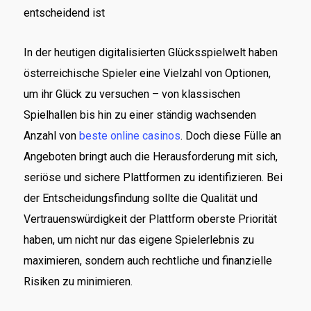
entscheidend ist
In der heutigen digitalisierten Glücksspielwelt haben
österreichische Spieler eine Vielzahl von Optionen,
um ihr Glück zu versuchen – von klassischen
Spielhallen bis hin zu einer ständig wachsenden
Anzahl von
beste online casinos
. Doch diese Fülle an
Angeboten bringt auch die Herausforderung mit sich,
seriöse und sichere Plattformen zu identifizieren. Bei
der Entscheidungsfindung sollte die Qualität und
Vertrauenswürdigkeit der Plattform oberste Priorität
haben, um nicht nur das eigene Spielerlebnis zu
maximieren, sondern auch rechtliche und finanzielle
Risiken zu minimieren.