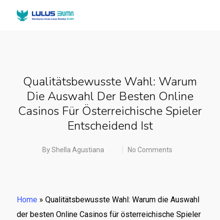
Qualitätsbewusste Wahl: Warum
Die Auswahl Der Besten Online
Casinos Für Österreichische Spieler
Entscheidend Ist
By
Shella Agustiana
No Comments
Home
»
Qualitätsbewusste Wahl: Warum die Auswahl
der besten Online Casinos für österreichische Spieler