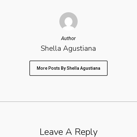
Author
Shella Agustiana
More Posts By Shella Agustiana
Leave A Reply