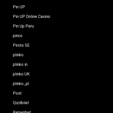
Pin UP
Pin UP Online Casino
Pin Up Peru
pinco
Pirots SE
plinko
plinko in
plinko UK
plinko_pl
Post
Qizilbilet
Ramenbet