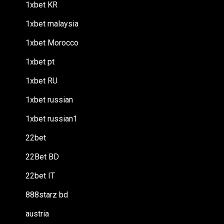
1xbet KR
1xbet malaysia
1xbet Morocco
1xbet pt
1xbet RU
1xbet russian
1xbet russian1
22bet
22Bet BD
22bet IT
888starz bd
austria