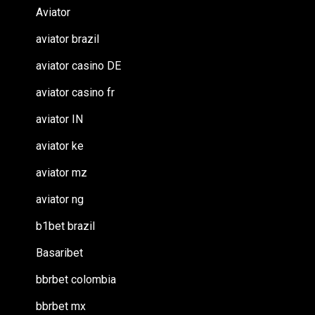
Aviator
aviator brazil
aviator casino DE
aviator casino fr
aviator IN
aviator ke
aviator mz
aviator ng
b1bet brazil
Basaribet
bbrbet colombia
bbrbet mx