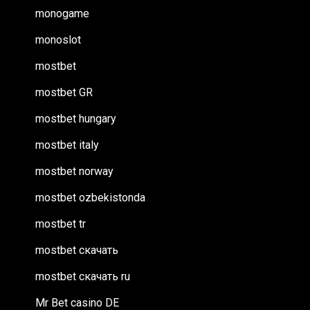
monogame
monoslot
mostbet
mostbet GR
mostbet hungary
mostbet italy
mostbet norway
mostbet ozbekistonda
mostbet tr
mostbet скачать
mostbet скачать ru
Mr Bet casino DE