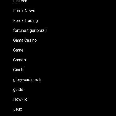
FinTech
Forex News
Forex Trading
fortune tiger brazil
Gama Casino
Game
Games
Giochi
glory-casinos tr
guide
How-To
Jeux