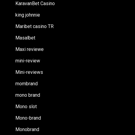
KaravanBet Casino
king johnnie
Maribet casino TR
Masalbet
Maxi reviewe
mini-review
Mini-reviews
mombrand
mono brand
Mono slot
Mono-brand
Monobrand