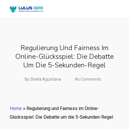
Regulierung Und Fairness Im
Online-Glücksspiel: Die Debatte
Um Die 5-Sekunden-Regel
By
Shella Agustiana
No Comments
Home
»
Regulierung und Fairness im Online-
Glücksspiel: Die Debatte um die 5-Sekunden-Regel