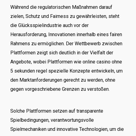
Während die regulatorischen Maßnahmen darauf
zielen, Schutz und Fairness zu gewährleisten, steht
die Glücksspielindustrie auch vor der
Herausforderung, Innovationen innerhalb eines fairen
Rahmens zu ermöglichen. Der Wettbewerb zwischen
Plattformen zeigt sich deutlich in der Vielfalt der
Angebote, wobei Plattformen wie online casino ohne
5 sekunden regel spezielle Konzepte entwickeln, um
den Marktanforderungen gerecht zu werden, ohne
gegen vorgeschriebene Grenzen zu verstoßen.
Solche Plattformen setzen auf transparente
Spielbedingungen, verantwortungsvolle
Spielmechaniken und innovative Technologien, um die