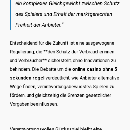
ein komplexes Gleichgewicht zwischen Schutz
des Spielers und Erhalt der marktgerechten
Freiheit der Anbieter.“
Entscheidend für die Zukunft ist eine ausgewogene
Regulierung, die **den Schutz der Verbraucherinnen
und Verbraucher** sicherstellt, ohne Innovationen zu
behindern. Die Debatte um die
online casino ohne 5
sekunden regel
verdeutlicht, wie Anbieter alternative
Wege finden, verantwortungsbewusstes Spielen zu
fördern, und gleichzeitig die Grenzen gesetzlicher
Vorgaben beeinflussen.
Verantwortungsvolles Glücksspiel bleibt eine