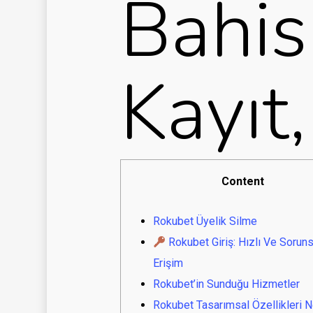
Bahisl
Kayıt,
Content
Rokubet Üyelik Silme
Rokubet Giriş: Hızlı Ve Sorun
Erişim
Rokubet’in Sunduğu Hizmetler
Rokubet Tasarımsal Özellikleri N