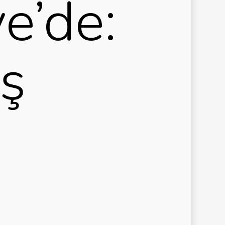
ye’de:
zy time
ino
iş
r Go Casino
Tech
rex News
ex Trading
tune tiger brazil
ma Casino
me
mes
chi