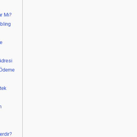
glo
gui
ar Mı?
bling
Ho
Je
re
Kar
kin
Adresi
 Ödeme
Mar
Ma
tek
Max
min
m
Min
mo
erdir?