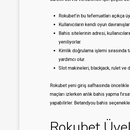
Rokubet’in bu teferruatları açıkça 
Kullanıcıların kendi oyun davranışla
Bahis sitelerinin adresi, kullanıcı
yeniliyorlar.
Kimlik doğrulama işlemi sırasında 
yardımcı olur.
Slot makineleri, blackjack, rulet ve
Rokubet yeni giriş safhasında öncelikle 
maçları izlerken anlık bahis yapma fırsat
yapabilirler. Betandyou bahis seçenekleri
Rokubet Üyel