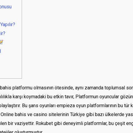
mos
onusu
mo
Yapılır?
mos
ir?
Mr 
l
mr 
mx-
ne
oce
bahis platformu olmasının ötesinde, aynı zamanda toplumsal soru
oce
lılıkla karşı koymadaki bu etkin tavır, Platformun oyuncular gözünde
aylaştırır. Bu şans oyunları empieza oyun platformlarının bu tür ku
oce
Online bahis ve casino sitelerinin Türkiye gibi bazı ülkelerde yasal
Onl
len bir vaziyettir. Rokubet gibi deneyimli platformlar, bu çeşit en
onl
atejiler oluşturmuştur.