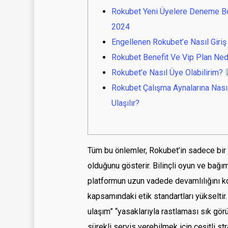
Rokubet Yeni Üyelere Deneme B
2024
Engellenen Rokubet’e Nasıl Giriş 
Rokubet Benefit Ve Vip Plan Ned
Rokubet’e Nasıl Üye Olabilirim?
Rokubet Çalışma Aynalarına Nası
Ulaşılır?
Tüm bu önlemler, Rokubet’in sadece bir 
olduğunu gösterir. Bilinçli oyun ve bağım
platformun uzun vadede devamlılığını kol
kapsamındaki etik standartları yükseltir. 
ulaşım” “yasaklarıyla rastlaması sık görü
sürekli servis verebilmek için çeşitli str