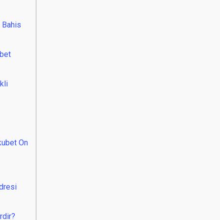
mo
 Bahis
Mon
Mo
ubet
Mo
mo
kli
mo
mo
mo
kubet On
mos
mos
dresi
mo
mo
rdir?