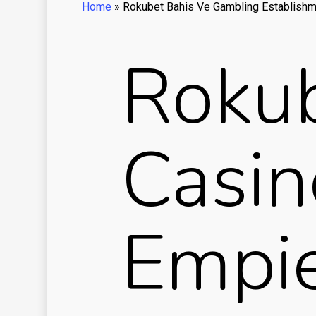
Home
»
Rokubet Bahis Ve Gambling Establishm
Roku
Casin
Empie