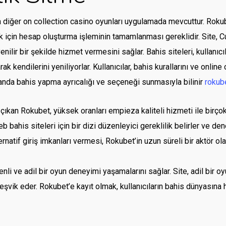
Po
a diğer on collection casino oyunları uygulamada mevcuttur. Rokub
için hesap oluşturma işleminin tamamlanması gereklidir. Site, Cu
Qiz
venilir bir şekilde hizmet vermesini sağlar. Bahis siteleri, kullanı
Ra
 kendilerini yeniliyorlar. Kullanıcılar, bahis kurallarını ve online 
rea
landa bahis yapma ayrıcalığı ve seçeneği sunmasıyla bilinir
rokub
rea
 çıkan Rokubet, yüksek oranları empieza kaliteli hizmeti ile birçok
Re
bahis siteleri için bir dizi düzenleyici gereklilik belirler ve dene
Re
natif giriş imkanları vermesi, Rokubet’in uzun süreli bir aktör olara
rev
nli ve adil bir oyun deneyimi yaşamalarını sağlar. Site, adil bir 
ric
eşvik eder. Rokubet’e kayıt olmak, kullanıcıların bahis dünyasına h
Slo
Slo