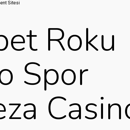
ent Sitesi
cas
cas
bet Roku
cas
cas
cas
o Spor
cas
cas
cas
za Casin
cas
Con
cor
Co