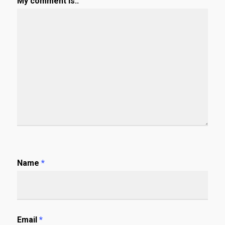
My comment is..
Name
*
Email
*