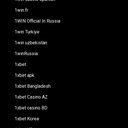
1win fr
1WIN Official In Russia
1win Turkiye
1win uzbekistan
1winRussia
1xbet
1xbet apk
1xbet Bangladesh
1xbet Casino AZ
1xbet casino BD
1xbet Korea