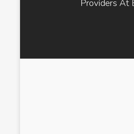
Providers At 