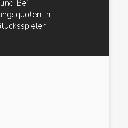
ung Bei
st
ungsquoten In
ilbilet
lücksspielen
menbet
l money pokies app
l money pokies apps
view
viewe
iewer
ky casino australia
t
ts