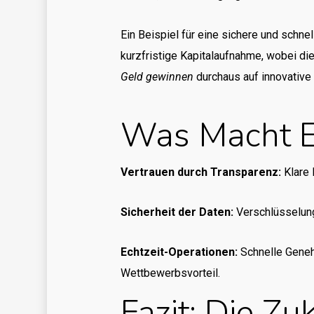
Ein Beispiel für eine sichere und schne
kurzfristige Kapitalaufnahme, wobei di
Geld gewinnen
durchaus auf innovative
Was Macht Ei
Vertrauen durch Transparenz:
Klare 
Sicherheit der Daten:
Verschlüsselung
Echtzeit-Operationen:
Schnelle Geneh
Wettbewerbsvorteil.
Fazit: Die Z