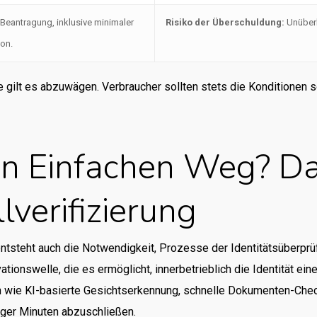
glo
 Beantragung, inklusive minimaler
Risiko der Überschuldung:
Unüberl
gui
on.
Ho
Je
 gilt es abzuwägen. Verbraucher sollten stets die Konditionen so
Kar
kin
n Einfachen Weg? Da
Mar
Ma
lverifizierung
Max
min
ntsteht auch die Notwendigkeit, Prozesse der Identitätsüberpr
ationswelle, die es ermöglicht, innerbetrieblich die Identität ein
Min
wie KI-basierte Gesichtserkennung, schnelle Dokumenten-Chec
mo
iger Minuten abzuschließen.