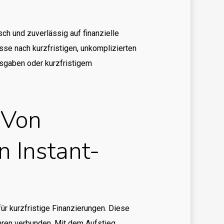
ino
ino en ligne argent reel
ch und zuverlässig auf finanzielle
sse nach kurzfristigen, unkomplizierten
ino en ligne fr
usgaben oder kurzfristigem
ino onlina ca
ino online ar
 Von
inò online it
ino svensk licens
n Instant-
ino utan svensk licens
ino-glory india
sulting services in the UAE
e value
ür kurzfristige Finanzierungen. Diese
re value BUMN
ahren verbunden. Mit dem Aufstieg