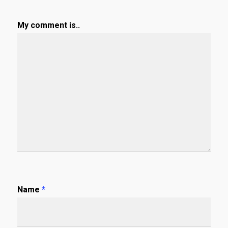
My comment is..
Name
*