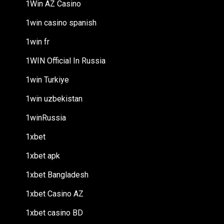
1Win AZ Casino
1win casino spanish
1win fr
1WIN Official In Russia
1win Turkiye
1win uzbekistan
1winRussia
1xbet
1xbet apk
1xbet Bangladesh
1xbet Casino AZ
1xbet casino BD