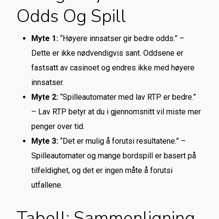
Odds Og Spill
Myte 1:
“Høyere innsatser gir bedre odds.” –
Dette er ikke nødvendigvis sant. Oddsene er
fastsatt av casinoet og endres ikke med høyere
innsatser.
Myte 2:
“Spilleautomater med lav RTP er bedre.”
– Lav RTP betyr at du i gjennomsnitt vil miste mer
penger over tid.
Myte 3:
“Det er mulig å forutsi resultatene.” –
Spilleautomater og mange bordspill er basert på
tilfeldighet, og det er ingen måte å forutsi
utfallene.
Tabell: Sammenligning