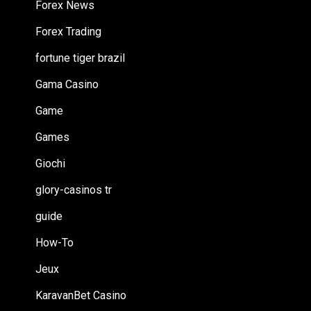
Forex News
Forex Trading
fortune tiger brazil
Gama Casino
Game
Games
Giochi
glory-casinos tr
guide
How-To
Jeux
KaravanBet Casino