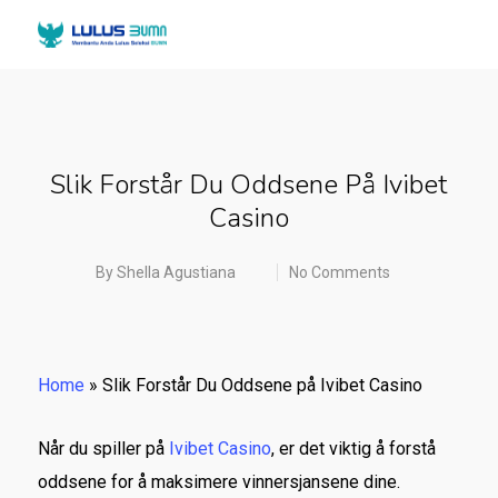
Slik Forstår Du Oddsene På Ivibet
Casino
By
Shella Agustiana
No Comments
Home
»
Slik Forstår Du Oddsene på Ivibet Casino
Når du spiller på
Ivibet Casino
, er det viktig å forstå
oddsene for å maksimere vinnersjansene dine.