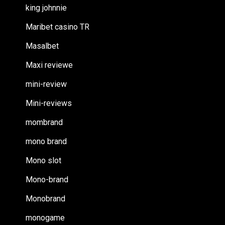
king johnnie
Maribet casino TR
Masalbet
Maxi reviewe
mini-review
Mini-reviews
mombrand
mono brand
Mono slot
Mono-brand
Monobrand
monogame