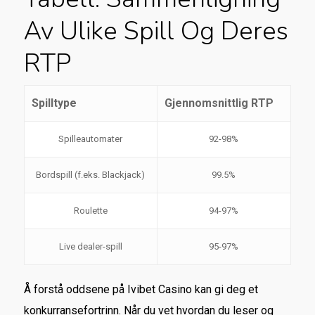
Av Ulike Spill Og Deres
RTP
Spilltype
Gjennomsnittlig RTP
Spilleautomater
92-98%
Bordspill (f.eks. Blackjack)
99.5%
Roulette
94-97%
Live dealer-spill
95-97%
Å forstå oddsene på Ivibet Casino kan gi deg et
konkurransefortrinn. Når du vet hvordan du leser og