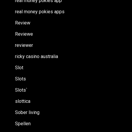
real money pokies app
real money pokies apps
Review
Reviewe
reviewer
ricky casino australia
Slot
Slots
Slots`
slottica
Sober living
Spellen