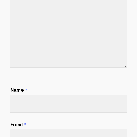
Name
*
Email
*