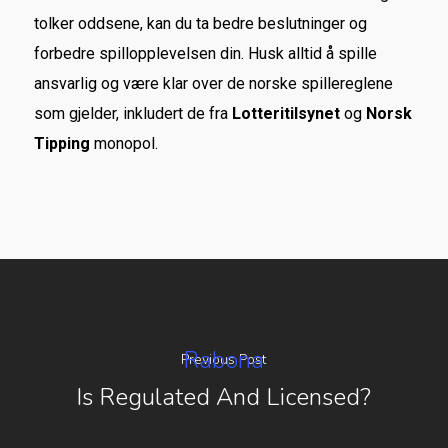
tolker oddsene, kan du ta bedre beslutninger og
forbedre spillopplevelsen din. Husk alltid å spille
ansvarlig og være klar over de norske spillereglene
som gjelder, inkludert de fra
Lotteritilsynet
og
Norsk
Tipping
monopol.
Rabona
Previous Post
Is
Regulated And Licensed?