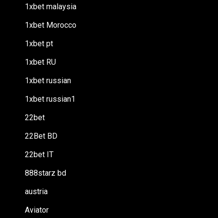
1xbet malaysia
1xbet Morocco
1xbet pt
1xbet RU
1xbet russian
1xbet russian1
22bet
22Bet BD
22bet IT
888starz bd
austria
Aviator