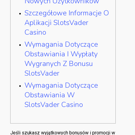
Nowych Użytkowników
Szczegółowe Informacje O
Aplikacji SlotsVader
Casino
Wymagania Dotyczące
Obstawiania I Wypłaty
Wygranych Z Bonusu
SlotsVader
Wymagania Dotyczące
Obstawiania W
SlotsVader Casino
Jeśli szukasz wyjątkowych bonusów i promocji w