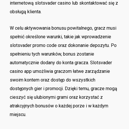
internetową slotsvader casino lub skontaktować się z
obsługą klienta.
W celu aktywowania bonusu powitalnego, gracz musi
spełnić określone warunki, takie jak wprowadzenie
slotsvader promo code oraz dokonanie depozytu. Po
spełnieniu tych warunków, bonus zostanie
automatycznie dodany do konta gracza. Slotsvader
casino app umożliwia graczom łatwe zarządzanie
swoim kontem oraz dostęp do wszystkich
dostępnych gier i promocji. Dzięki temu, gracze mogą
cieszyć się ulubionymi grami oraz korzystać z
atrakcyjnych bonusów o każdej porze i w każdym
miejscu.