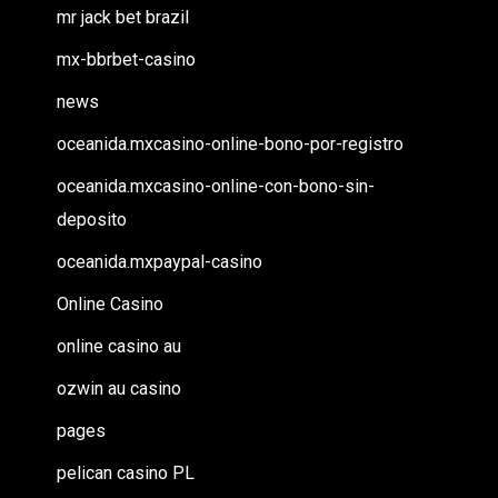
mr jack bet brazil
mx-bbrbet-casino
news
oceanida.mxcasino-online-bono-por-registro
oceanida.mxcasino-online-con-bono-sin-
deposito
oceanida.mxpaypal-casino
Online Casino
online casino au
ozwin au casino
pages
pelican casino PL