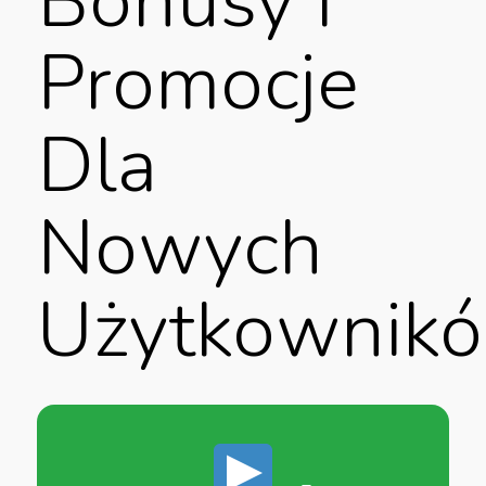
Bonusy I
Promocje
Dla
Nowych
Użytkownik