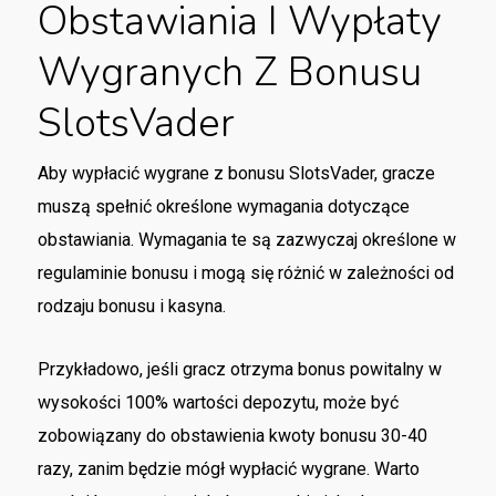
Obstawiania I Wypłaty
Wygranych Z Bonusu
SlotsVader
Aby wypłacić wygrane z bonusu SlotsVader, gracze
muszą spełnić określone wymagania dotyczące
obstawiania. Wymagania te są zazwyczaj określone w
regulaminie bonusu i mogą się różnić w zależności od
rodzaju bonusu i kasyna.
Przykładowo, jeśli gracz otrzyma bonus powitalny w
wysokości 100% wartości depozytu, może być
zobowiązany do obstawienia kwoty bonusu 30-40
razy, zanim będzie mógł wypłacić wygrane. Warto