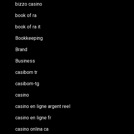
bizzo casino
book of ra
book of ra it
Bookkeeping
Brand
Business
casibom tr
casibom-tg
casino
casino en ligne argent reel
casino en ligne fr
casino onlina ca