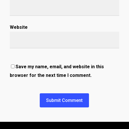
Website
Save my name, email, and website in this
browser for the next time I comment.