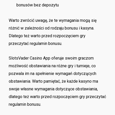
bonusów bez depozytu
Warto zwrócić uwagę, że te wymagania mogą się
różnić w zależności od rodzaju bonusu i kasyna.
Dlatego też warto przed rozpoczęciem gry
przeczytać regulamin bonusu.
SlotsVader Casino App oferuje swoim graczom
możliwość obstawiania na różne gry i turnieje, co
pozwala im na spełnienie wymagań dotyczących
obstawiania. Warto pamiętać, że każde kasyno ma
swoje własne wymagania dotyczące obstawiania,
dlatego też warto przed rozpoczęciem gry przeczytać
regulamin bonusu.