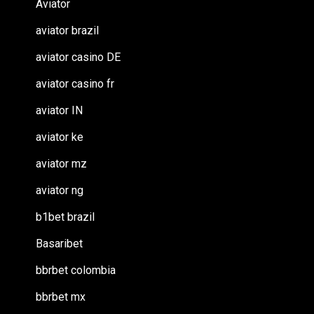
Aviator
aviator brazil
aviator casino DE
aviator casino fr
aviator IN
aviator ke
aviator mz
aviator ng
b1bet brazil
Basaribet
bbrbet colombia
bbrbet mx