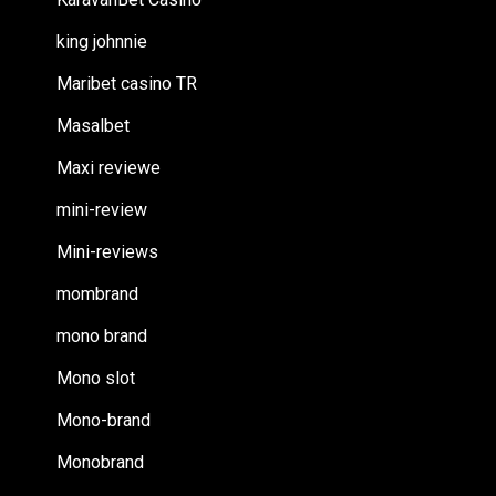
king johnnie
Maribet casino TR
Masalbet
Maxi reviewe
mini-review
Mini-reviews
mombrand
mono brand
Mono slot
Mono-brand
Monobrand