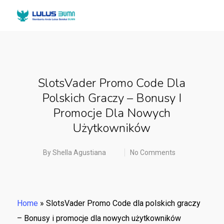
SlotsVader Promo Code Dla
Polskich Graczy – Bonusy I
Promocje Dla Nowych
Użytkowników
By
Shella Agustiana
No Comments
Home
»
SlotsVader Promo Code dla polskich graczy
– Bonusy i promocje dla nowych użytkowników