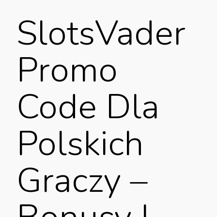
SlotsVader
Promo
Code Dla
Polskich
Graczy –