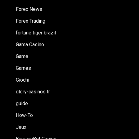
Forex News
Forex Trading
fortune tiger brazil
Gama Casino
Game
Games
Giochi
glory-casinos tr
guide
How-To
Jeux
KaravanBet Casino