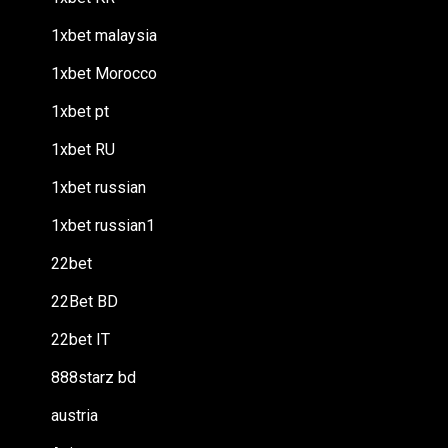
1xbet malaysia
1xbet Morocco
1xbet pt
1xbet RU
1xbet russian
1xbet russian1
22bet
22Bet BD
22bet IT
888starz bd
austria