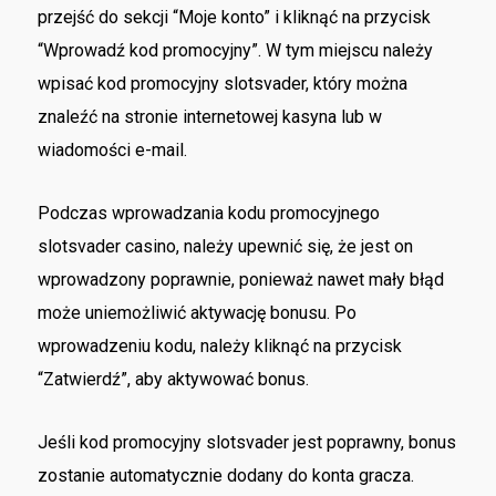
przejść do sekcji “Moje konto” i kliknąć na przycisk
“Wprowadź kod promocyjny”. W tym miejscu należy
wpisać kod promocyjny slotsvader, który można
znaleźć na stronie internetowej kasyna lub w
wiadomości e-mail.
Podczas wprowadzania kodu promocyjnego
slotsvader casino, należy upewnić się, że jest on
wprowadzony poprawnie, ponieważ nawet mały błąd
może uniemożliwić aktywację bonusu. Po
wprowadzeniu kodu, należy kliknąć na przycisk
“Zatwierdź”, aby aktywować bonus.
Jeśli kod promocyjny slotsvader jest poprawny, bonus
zostanie automatycznie dodany do konta gracza.