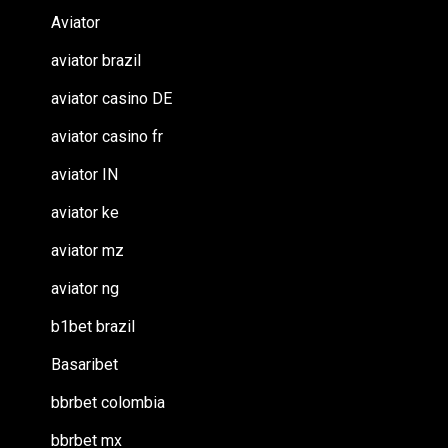
Aviator
aviator brazil
aviator casino DE
aviator casino fr
aviator IN
aviator ke
aviator mz
aviator ng
b1bet brazil
Basaribet
bbrbet colombia
bbrbet mx