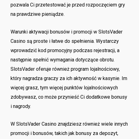
pozwala Ci przetestować je przed rozpoczęciem gry
na prawdziwe pieniądze.
Warunki aktywacji bonusów i promocji w SlotsVader
Casino są proste i łatwe do spełnienia. Wystarczy
wprowadzić kod promocyjny podczas rejestracji, a
następnie spełnić wymagania dotyczące obrotu.
SlotsVader oferuje również program lojalnościowy,
który nagradza graczy za ich aktywność w kasynie. Im
więcej grasz, tym więcej punktów lojalnościowych
zdobywasz, co może przynieść Ci dodatkowe bonusy
i nagrody.
W SlotsVader Casino znajdziesz również wiele innych
promocji i bonusów, takich jak bonusy za depozyt,