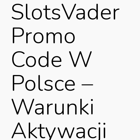
SlotsVader
Promo
Code W
Polsce –
Warunki
Aktywacji