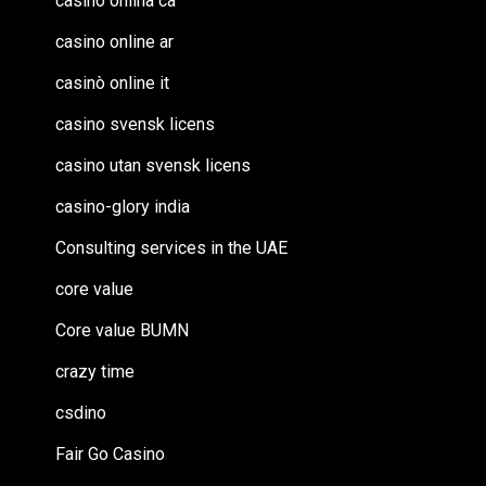
casino onlina ca
casino online ar
casinò online it
casino svensk licens
casino utan svensk licens
casino-glory india
Consulting services in the UAE
core value
Core value BUMN
crazy time
csdino
Fair Go Casino