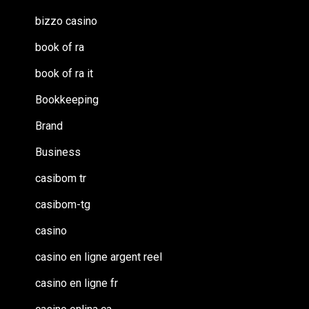
bizzo casino
book of ra
book of ra it
Bookkeeping
Brand
Business
casibom tr
casibom-tg
casino
casino en ligne argent reel
casino en ligne fr