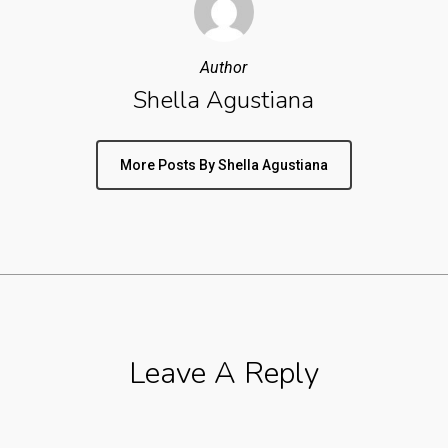
Author
Shella Agustiana
More Posts By Shella Agustiana
Leave A Reply