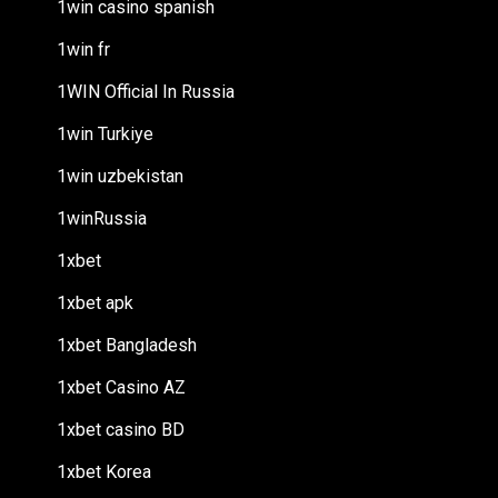
1win casino spanish
1win fr
1WIN Official In Russia
1win Turkiye
1win uzbekistan
1winRussia
1xbet
1xbet apk
1xbet Bangladesh
1xbet Casino AZ
1xbet casino BD
1xbet Korea