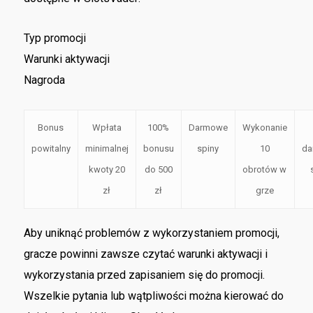
Typ promocji
Warunki aktywacji
Nagroda
Bonus
Wpłata
100%
Darmowe
Wykonanie
powitalny
minimalnej
bonusu
spiny
10
da
kwoty 20
do 500
obrotów w
zł
zł
grze
Aby uniknąć problemów z wykorzystaniem promocji,
gracze powinni zawsze czytać warunki aktywacji i
wykorzystania przed zapisaniem się do promocji.
Wszelkie pytania lub wątpliwości można kierować do