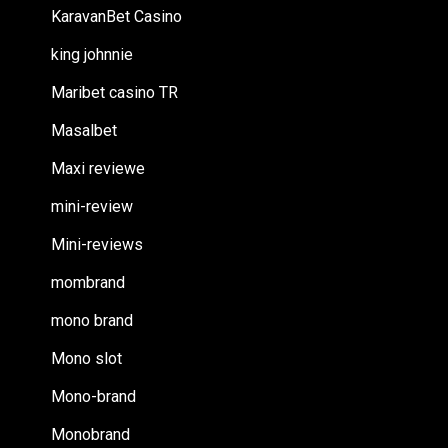
KaravanBet Casino
king johnnie
Maribet casino TR
Masalbet
Maxi reviewe
mini-review
Mini-reviews
mombrand
mono brand
Mono slot
Mono-brand
Monobrand