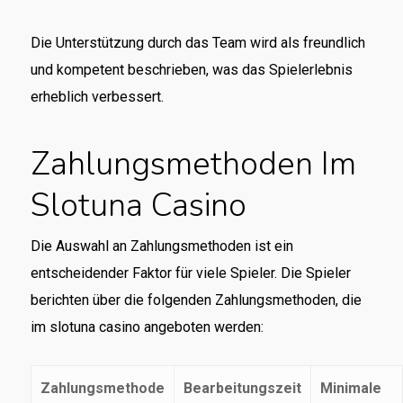
Die Unterstützung durch das Team wird als freundlich
und kompetent beschrieben, was das Spielerlebnis
erheblich verbessert.
Zahlungsmethoden Im
Slotuna Casino
Die Auswahl an Zahlungsmethoden ist ein
entscheidender Faktor für viele Spieler. Die Spieler
berichten über die folgenden Zahlungsmethoden, die
im slotuna casino angeboten werden:
Zahlungsmethode
Bearbeitungszeit
Minimale