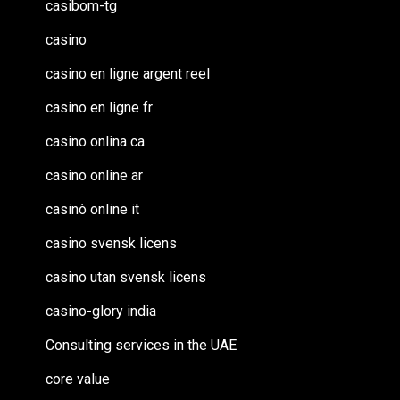
casibom-tg
casino
casino en ligne argent reel
casino en ligne fr
casino onlina ca
casino online ar
casinò online it
casino svensk licens
casino utan svensk licens
casino-glory india
Consulting services in the UAE
core value