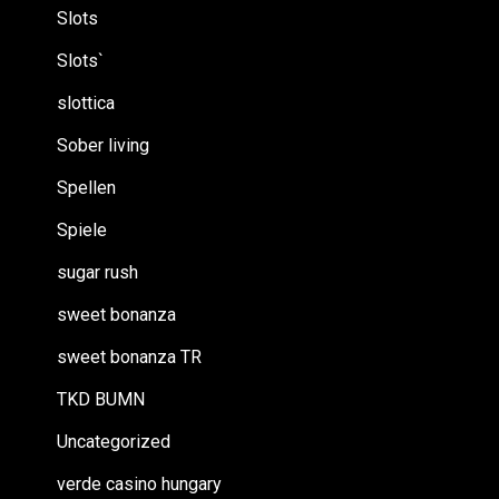
Slots
Slots`
slottica
Sober living
Spellen
Spiele
sugar rush
sweet bonanza
sweet bonanza TR
TKD BUMN
Uncategorized
verde casino hungary