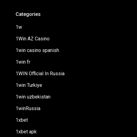
Categories
1w
1Win AZ Casino
1win casino spanish
1win fr
1WIN Official In Russia
1win Turkiye
1win uzbekistan
1winRussia
1xbet
1xbet apk