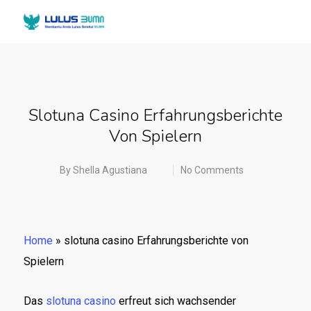
Slotuna Casino Erfahrungsberichte
Von Spielern
By
Shella Agustiana
No Comments
Home
»
slotuna casino Erfahrungsberichte von
Spielern
Das
slotuna casino
erfreut sich wachsender