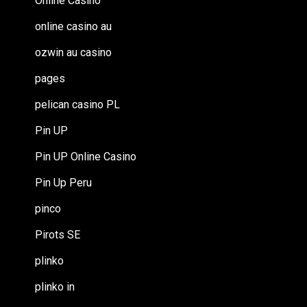
Online Casino
online casino au
ozwin au casino
pages
pelican casino PL
Pin UP
Pin UP Online Casino
Pin Up Peru
pinco
Pirots SE
plinko
plinko in