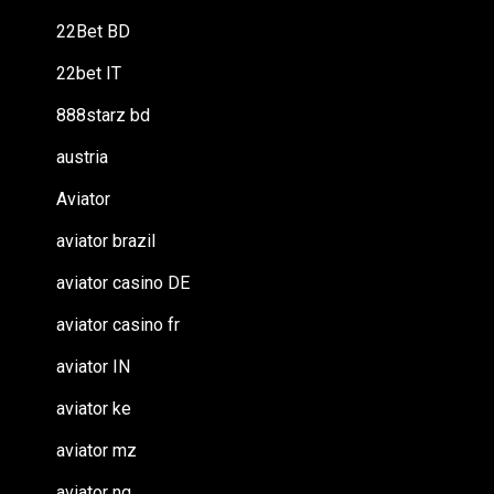
22Bet BD
22bet IT
888starz bd
austria
Aviator
aviator brazil
aviator casino DE
aviator casino fr
aviator IN
aviator ke
aviator mz
aviator ng