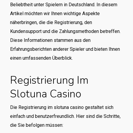
Beliebtheit unter Spielern in Deutschland. In diesem
Artikel möchten wir Ihnen wichtige Aspekte
näherbringen, die die Registrierung, den
Kundensupport und die Zahlungsmethoden betreffen.
Diese Informationen stammen aus den
Erfahrungsberichten anderer Spieler und bieten Ihnen
einen umfassenden Überblick.
Registrierung Im
Slotuna Casino
Die Registrierung im slotuna casino gestaltet sich
einfach und benutzerfreundlich. Hier sind die Schritte,
die Sie befolgen müssen: