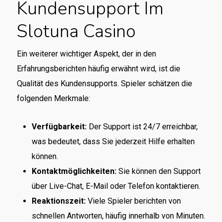
Kundensupport Im
Slotuna Casino
Ein weiterer wichtiger Aspekt, der in den
Erfahrungsberichten häufig erwähnt wird, ist die
Qualität des Kundensupports. Spieler schätzen die
folgenden Merkmale:
Verfügbarkeit:
Der Support ist 24/7 erreichbar,
was bedeutet, dass Sie jederzeit Hilfe erhalten
können.
Kontaktmöglichkeiten:
Sie können den Support
über Live-Chat, E-Mail oder Telefon kontaktieren.
Reaktionszeit:
Viele Spieler berichten von
schnellen Antworten, häufig innerhalb von Minuten.