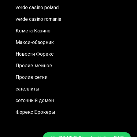
verde casino poland
verde casino romania
Комета Казино
Макси-обзорник
Новости Форекс
Пролив мейнов
Пролив сетки
сателлиты
сеточный домен
Форекс Брокеры