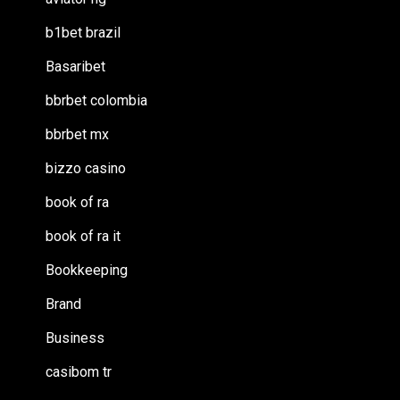
b1bet brazil
Basaribet
bbrbet colombia
bbrbet mx
bizzo casino
book of ra
book of ra it
Bookkeeping
Brand
Business
casibom tr