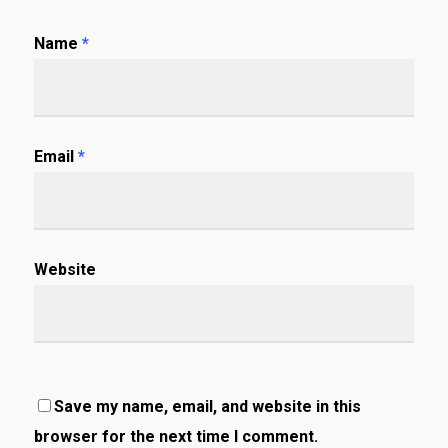
Name
*
Email
*
Website
Save my name, email, and website in this
browser for the next time I comment.