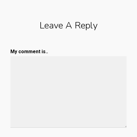
Leave A Reply
My comment is..