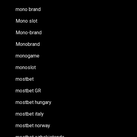
mono brand
Mono slot
Mono-brand
Monobrand
monogame
monoslot
mostbet
mostbet GR
mostbet hungary
mostbet italy
mostbet norway