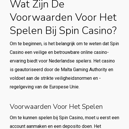
Wat Zijn De
Voorwaarden Voor Het
Spelen Bij Spin Casino?
Om te beginnen, is het belangrijk om te weten dat Spin
Casino een veilige en betrouwbare online casino-
ervaring biedt voor Nederlandse spelers. Het casino
is geautoriseerd door de Malta Gaming Authority en
voldoet aan de strikte veiligheidsnormen en -
regelgeving van de Europese Unie.
Voorwaarden Voor Het Spelen
Om te kunnen spelen bij Spin Casino, moet u eerst een
account aanmaken en een deposito doen. Het