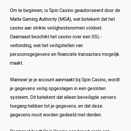
Om te beginnen, is Spin Casino geautoriseerd door de
Malta Gaming Authority (MGA), wat betekent dat het
casino aan strikte veiligheidsnormen voldoet.
Daarnaast beschikt het casino over een SSL-
verbinding, wat het veiligstellen van
persoonsgegevens en financiële transacties mogelijk
maakt.
Wanneer je je account aanmaakt bij Spin Casino, wordt
je gegevens veilig opgeslagen in een gesloten
systeem. Dit betekent dat alleen beveiligde servers
toegang hebben tot je gegevens, en dat deze
gegevens nooit worden gedeeld met derden.