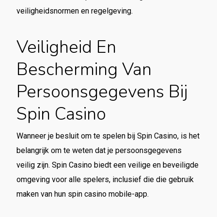
veiligheidsnormen en regelgeving.
Veiligheid En
Bescherming Van
Persoonsgegevens Bij
Spin Casino
Wanneer je besluit om te spelen bij Spin Casino, is het
belangrijk om te weten dat je persoonsgegevens
veilig zijn. Spin Casino biedt een veilige en beveiligde
omgeving voor alle spelers, inclusief die die gebruik
maken van hun spin casino mobile-app.