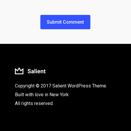
Copyright © 2017 Salient WordPress Theme.
Built with love in New York
All rights reserved.