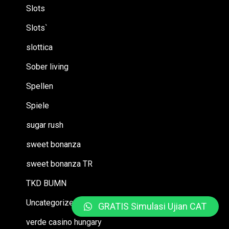
Slots
Slots`
slottica
Sober living
Spellen
Spiele
sugar rush
sweet bonanza
sweet bonanza TR
TKD BUMN
Uncategorized
GRATIS Simulasi Ujian CAT
verde casino hungary