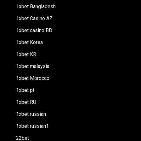
1xbet Bangladesh
1xbet Casino AZ
1xbet casino BD
1xbet Korea
1xbet KR
1xbet malaysia
1xbet Morocco
1xbet pt
1xbet RU
1xbet russian
1xbet russian1
22bet