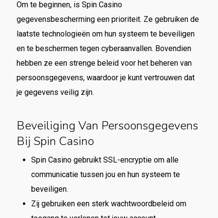
Om te beginnen, is Spin Casino
gegevensbescherming een prioriteit. Ze gebruiken de
laatste technologieën om hun systeem te beveiligen
en te beschermen tegen cyberaanvallen. Bovendien
hebben ze een strenge beleid voor het beheren van
persoonsgegevens, waardoor je kunt vertrouwen dat
je gegevens veilig zijn.
Beveiliging Van Persoonsgegevens
Bij Spin Casino
Spin Casino gebruikt SSL-encryptie om alle
communicatie tussen jou en hun systeem te
beveiligen.
Zij gebruiken een sterk wachtwoordbeleid om