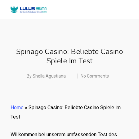
Spinago Casino: Beliebte Casino
Spiele Im Test
By
Shella Agustiana
No Comments
Home
»
Spinago Casino: Beliebte Casino Spiele im
Test
Willkommen bei unserem umfassenden Test des