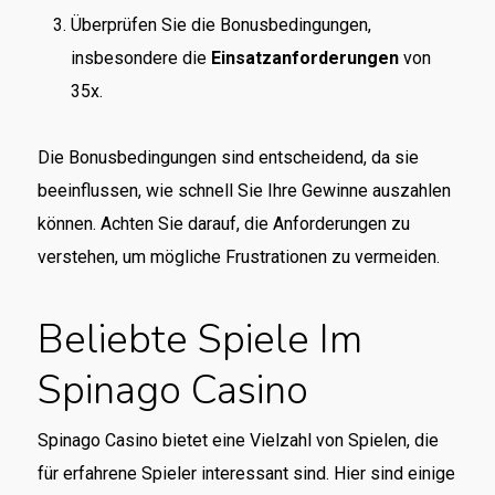
Überprüfen Sie die Bonusbedingungen,
insbesondere die
Einsatzanforderungen
von
35x.
Die Bonusbedingungen sind entscheidend, da sie
beeinflussen, wie schnell Sie Ihre Gewinne auszahlen
können. Achten Sie darauf, die Anforderungen zu
verstehen, um mögliche Frustrationen zu vermeiden.
Beliebte Spiele Im
Spinago Casino
Spinago Casino bietet eine Vielzahl von Spielen, die
für erfahrene Spieler interessant sind. Hier sind einige