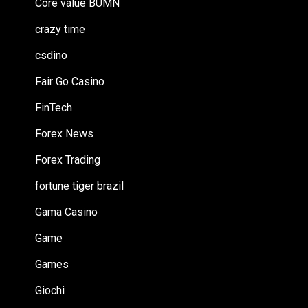
Core value BUMN
crazy time
csdino
Fair Go Casino
FinTech
Forex News
Forex Trading
fortune tiger brazil
Gama Casino
Game
Games
Giochi