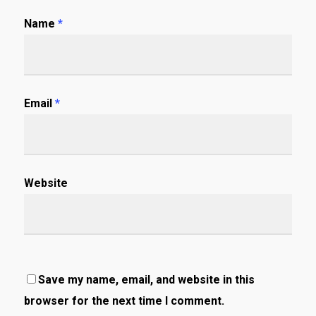
Name
*
Email
*
Website
Save my name, email, and website in this
browser for the next time I comment.