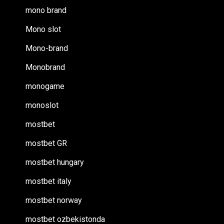
mono brand
Mono slot
Mono-brand
Monobrand
monogame
monoslot
mostbet
mostbet GR
mostbet hungary
mostbet italy
mostbet norway
mostbet ozbekistonda