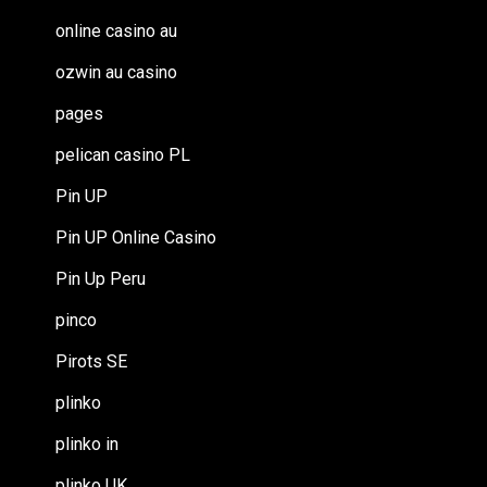
online casino au
ozwin au casino
pages
pelican casino PL
Pin UP
Pin UP Online Casino
Pin Up Peru
pinco
Pirots SE
plinko
plinko in
plinko UK