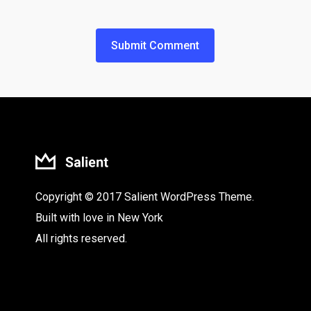
Copyright © 2017 Salient WordPress Theme.
Built with love in New York
All rights reserved.