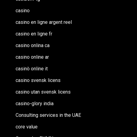
casino
casino en ligne argent reel
casino en ligne fr
casino onlina ca
casino online ar
casinò online it
casino svensk licens
casino utan svensk licens
casino-glory india
Consulting services in the UAE
core value