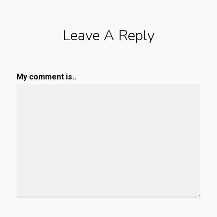
Leave A Reply
My comment is..