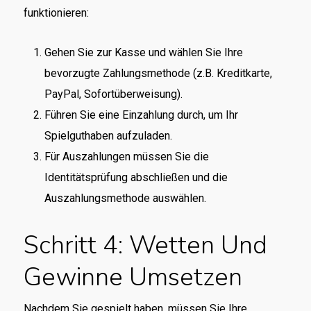
funktionieren:
Gehen Sie zur Kasse und wählen Sie Ihre
bevorzugte Zahlungsmethode (z.B. Kreditkarte,
PayPal, Sofortüberweisung).
Führen Sie eine Einzahlung durch, um Ihr
Spielguthaben aufzuladen.
Für Auszahlungen müssen Sie die
Identitätsprüfung abschließen und die
Auszahlungsmethode auswählen.
Schritt 4: Wetten Und
Gewinne Umsetzen
Nachdem Sie gespielt haben, müssen Sie Ihre