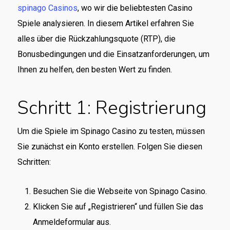
spinago Casinos
, wo wir die beliebtesten Casino
Spiele analysieren. In diesem Artikel erfahren Sie
alles über die Rückzahlungsquote (RTP), die
Bonusbedingungen und die Einsatzanforderungen, um
Ihnen zu helfen, den besten Wert zu finden.
Schritt 1: Registrierung
Um die Spiele im Spinago Casino zu testen, müssen
Sie zunächst ein Konto erstellen. Folgen Sie diesen
Schritten:
Besuchen Sie die Webseite von Spinago Casino.
Klicken Sie auf „Registrieren“ und füllen Sie das
Anmeldeformular aus.