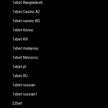
1xbet Bangladesh
1xbet Casino AZ
1xbet casino BD
1xbet Korea
1xbet KR
1xbet malaysia
1xbet Morocco
1xbet pt
1xbet RU
1xbet russian
1xbet russian1
22bet