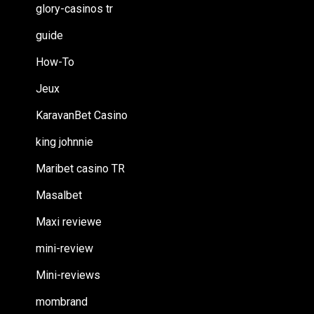
glory-casinos tr
guide
How-To
Jeux
KaravanBet Casino
king johnnie
Maribet casino TR
Masalbet
Maxi reviewe
mini-review
Mini-reviews
mombrand