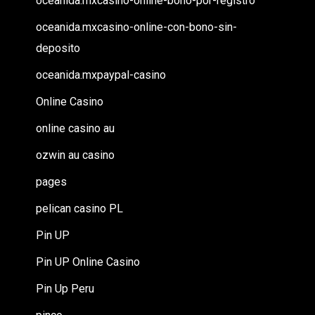
oceanida.mxcasino-online-bono-por-registro
oceanida.mxcasino-online-con-bono-sin-
deposito
oceanida.mxpaypal-casino
Online Casino
online casino au
ozwin au casino
pages
pelican casino PL
Pin UP
Pin UP Online Casino
Pin Up Peru