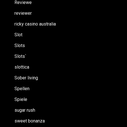
Reviewe
reviewer
ricky casino australia
Slot
Slots
Slots`
slottica
Sober living
Spellen
Spiele
sugar rush
sweet bonanza