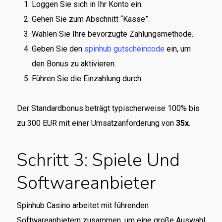
Loggen Sie sich in Ihr Konto ein.
Gehen Sie zum Abschnitt “Kasse”.
Wählen Sie Ihre bevorzugte Zahlungsmethode.
Geben Sie den
spinhub gutscheincode
ein, um
den Bonus zu aktivieren.
Führen Sie die Einzahlung durch.
Der Standardbonus beträgt typischerweise 100% bis
zu 300 EUR mit einer Umsatzanforderung von
35x
.
Schritt 3: Spiele Und
Softwareanbieter
Spinhub Casino arbeitet mit führenden
Softwareanbietern zusammen, um eine große Auswahl