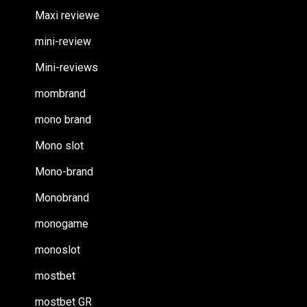
Maxi reviewe
mini-review
Mini-reviews
mombrand
mono brand
Mono slot
Mono-brand
Monobrand
monogame
monoslot
mostbet
mostbet GR