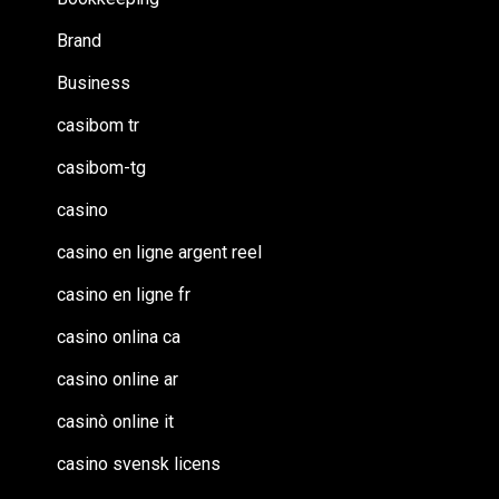
Brand
Business
casibom tr
casibom-tg
casino
casino en ligne argent reel
casino en ligne fr
casino onlina ca
casino online ar
casinò online it
casino svensk licens