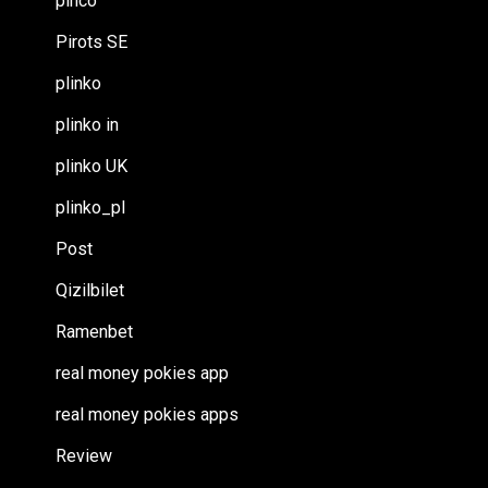
pinco
Pirots SE
plinko
plinko in
plinko UK
plinko_pl
Post
Qizilbilet
Ramenbet
real money pokies app
real money pokies apps
Review