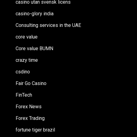
casino utan svensk licens
casino-glory india
Consulting services in the UAE
core value
Core value BUMN
crazy time
csdino
Fair Go Casino
FinTech
Forex News
Forex Trading
fortune tiger brazil