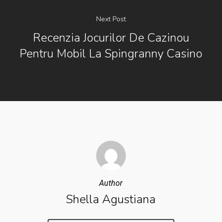
Next Post
Recenzia Jocurilor De Cazinou
Pentru Mobil La Spingranny Casino
Author
Shella Agustiana