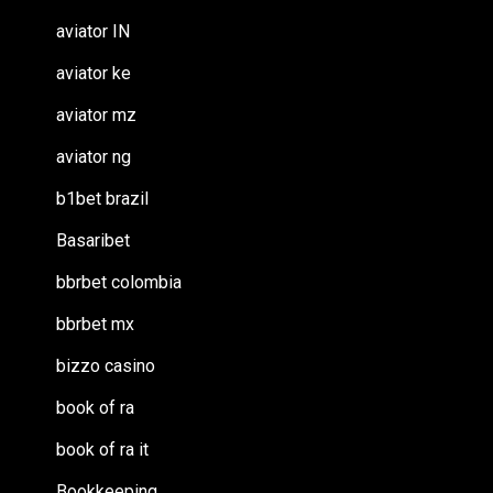
aviator IN
aviator ke
aviator mz
aviator ng
b1bet brazil
Basaribet
bbrbet colombia
bbrbet mx
bizzo casino
book of ra
book of ra it
Bookkeeping