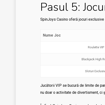
Pasul 5: Jocu
SpinJoys Casino oferă jocuri exclusive pe
Nume Joc
Roulette VIP
Blackjack High Ro
Sloturi Exclusi
Jucătorii VIP se bucură de limite de pa
nu doar o activitate de divertisment, ci 