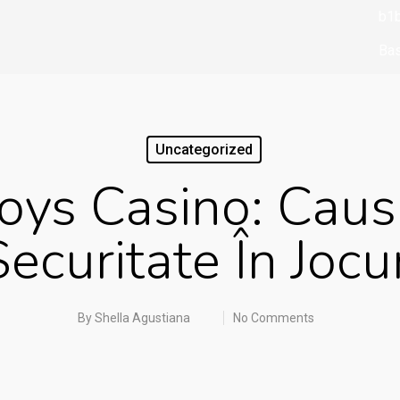
b1b
Bas
bbr
bbr
Uncategorized
biz
oys Casino: Caus
boo
boo
Securitate În Jocur
Bo
Br
By
Shella Agustiana
No Comments
Bu
cas
ca