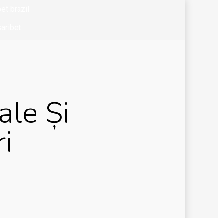
et brazil
aribet
bet colombia
bet mx
zo casino
ale Și
k of ra
k of ra it
i
okkeeping
and
siness
ibom tr
sibom-tg