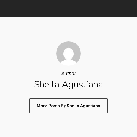
ozw
pa
pel
Pi
Pin
Pin
Author
pin
Shella Agustiana
Pir
pli
More Posts By Shella Agustiana
pli
pli
pli