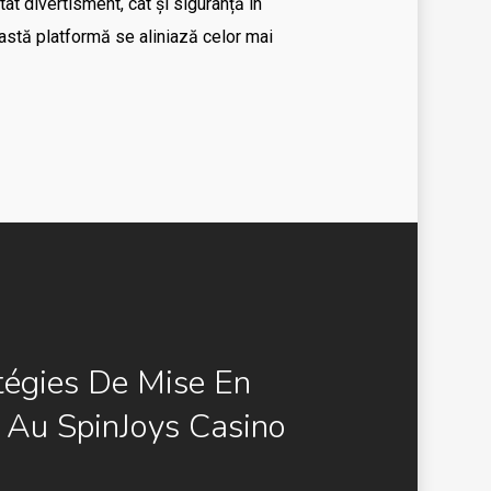
ât divertisment, cât și siguranță în
tbet tr
astă platformă se aliniază celor mai
stbet скачать
tbet скачать ru
Bet casino DE
jack bet brazil
bbrbet-casino
ws
anida.mxcasino-online-bono-por-registro
anida.mxcasino-online-con-bono-sin-deposito
tégies De Mise En
anida.mxpaypal-casino
 Au SpinJoys Casino
ine Casino
ine casino au