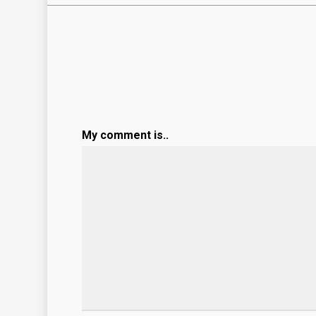
My comment is..