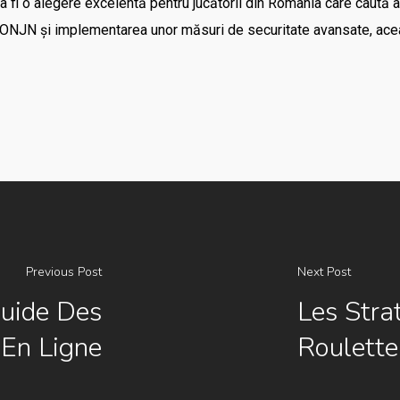
 fi o alegere excelentă pentru jucătorii din România care caută at
mos
r ONJN și implementarea unor măsuri de securitate avansate, ace
mo
mos
Mr 
mr 
mx-
ne
oce
Previous Post
Next Post
oce
Guide Des
Les Stra
oce
 En Ligne
Roulette
Onl
onl