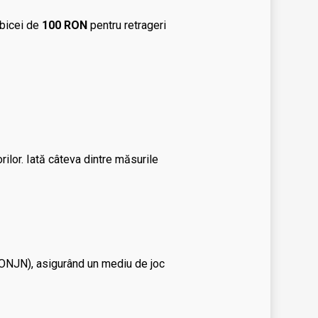
ry-casinos tr
obicei de
100 RON
pentru retrageri
de
w-To
ux
avanBet Casino
g johnnie
ilor. Iată câteva dintre măsurile
ibet casino TR
salbet
i reviewe
i-review
(ONJN), asigurând un mediu de joc
i-reviews
mbrand