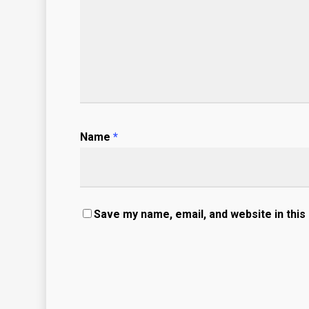
Name
*
Save my name, email, and website in this