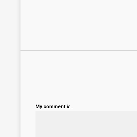
My comment is..