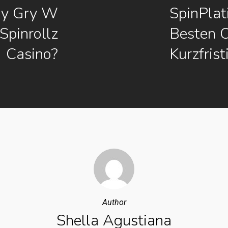
dy Gry W
SpinPlat
mos
Spinrollz
Besten O
mo
Casino?
Kurzfris
mos
Mr 
mr 
mx-
ne
oce
oce
oce
Author
Onl
Shella Agustiana
onl