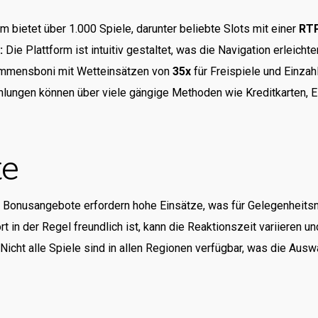
cra
m bietet über 1.000 Spiele, darunter beliebte Slots mit einer
RTP
:
Die Plattform ist intuitiv gestaltet, was die Navigation erleichter
csd
ommensboni mit Wetteinsätzen von
35x
für Freispiele und Einzah
Fai
lungen können über viele gängige Methoden wie Kreditkarten, 
Fin
Fo
te
For
for
 Bonusangebote erfordern hohe Einsätze, was für Gelegenheitsn
Ga
 in der Regel freundlich ist, kann die Reaktionszeit variieren u
Ga
Nicht alle Spiele sind in allen Regionen verfügbar, was die Aus
Ga
Gio