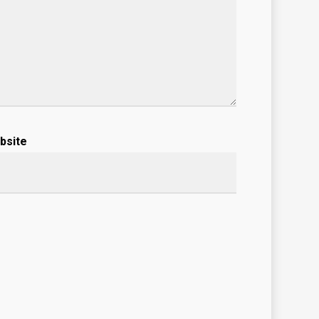
st
ilbilet
menbet
l money pokies app
l money pokies apps
bsite
view
viewe
iewer
ky casino australia
t
ts