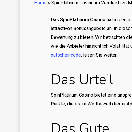
Home
»
SpinPlatinum Casino im Vergleich zu M
Das
SpinPlatinum Casino
hat in den l
attraktiven Bonusangebote an. In diese
Bewertung zu bieten. Wir betrachten die
wie die Anbieter hinsichtlich Volatilit
gutscheincode
, lesen Sie weiter.
Das Urteil
SpinPlatinum Casino bietet eine anspre
Punkte, die es im Wettbewerb herausfor
Das Gute