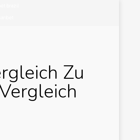
et brazil
aribet
bet colombia
bet mx
zo casino
rgleich Zu
k of ra
k of ra it
Vergleich
okkeeping
and
siness
ibom tr
sibom-tg