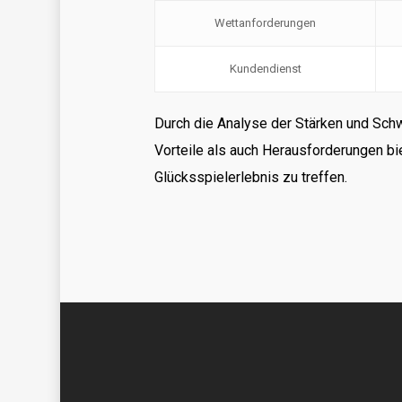
Wettanforderungen
Kundendienst
Durch die Analyse der Stärken und Sch
Vorteile als auch Herausforderungen biet
Glücksspielerlebnis zu treffen.