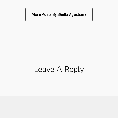
ozw
More Posts By Shella Agustiana
pa
pel
Pi
Pin
Pin
Leave A Reply
pin
Pir
pli
pli
pli
pli