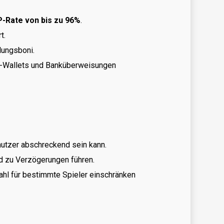
zy time
-Rate von bis zu 96%
.
t.
ino
lungsboni.
r Go Casino
E-Wallets und Banküberweisungen
Tech
rex News
ex Trading
tune tiger brazil
utzer abschreckend sein kann.
ma Casino
nd zu Verzögerungen führen.
me
wahl für bestimmte Spieler einschränken
mes
chi