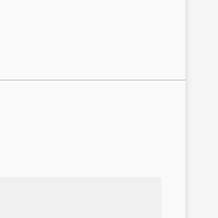
in au casino
ges
ican casino PL
n UP
 UP Online Casino
 Up Peru
co
ots SE
nko
nko in
nko UK
nko_pl